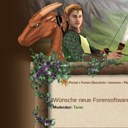
Portal
»
Foren-Übersicht
‹
Internes
‹
Pl
Wünsche neue Forensoftwar
Moderator:
Taran