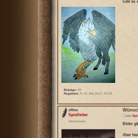
Gibt es 
Beiträge:
65
Registriert:
Fr 19. Mai 2017, 05:56
Wünsch
Spielleiter
von
Spie
Administrator
Bilder gi
Aber hie