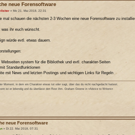
he neue Forensoftware
lleiter
» Mo 21. Mai 2018, 22:31
e mal schauen die nächsten 2-3 Wochen eine neue Forensoftware zu installie
t was ihr euch wünscht.
gn würde evtl. etwas dauern.
rstellungen:
 Webseiten system für die Bibliothek und evtl. charakter-Seiten
mit Standardfunktionen
eite mit News und letzten Postings und wichtigen Links für Regeln
r Moment, in dem ein Charakter etwas tut oder sagt, über das du nicht nachgedacht hattest.
nt ist er lebendig und du überlässt den Rest ihm. Graham Greene in »Advice to Writers«
e neue Forensoftware
an
» Di 22. Mai 2018, 07:31