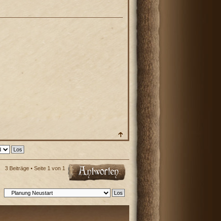
3 Beiträge • Seite
1
von
1
: