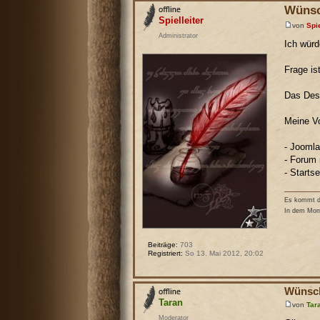
Wünsc
Spielleiter
von
Spie
Administrator
Ich würd
Frage is
Das Desi
Meine Vo
- Joomla
- Forum 
- Starts
Es kommt de
In dem Mome
Beiträge:
703
Registriert:
So 13. Mai 2012, 20:02
Wünsch
Taran
von
Tar
Moderator