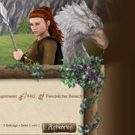
gistrieren
FAQ
Persönlicher Bereich
3 Beiträge • Seite
1
von
1