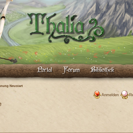
anung Neustart
Anmelden
Re
e