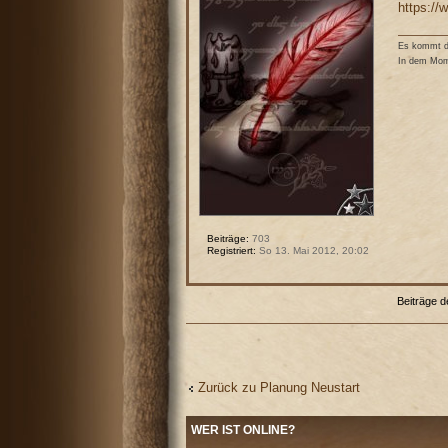
https:/
Es kommt de
In dem Mome
Beiträge:
703
Registriert:
So 13. Mai 2012, 20:02
Beiträge d
Zurück zu Planung Neustart
WER IST ONLINE?