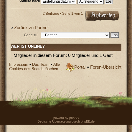
Sortiere nach
2 Beiträge • Seite
1
von
1
Zurück zu Partner
Gehe zu:
WER IST ONLINE?
Mitglieder in diesem Forum: 0 Mitglieder und 1 Gast
Impressum
•
Das Team
•
Alle
Portal
»
Foren-Übersicht
Cookies des Boards löschen
powerd by
phpBB
Deutsche Übersetzung durch
phpBB.de