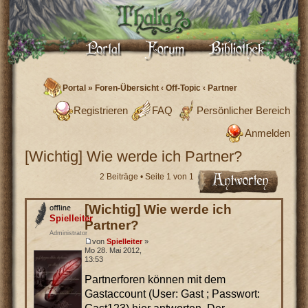
Portal
»
Foren-Übersicht
‹
Off-Topic
‹
Partner
Registrieren
FAQ
Persönlicher Bereich
Anmelden
[Wichtig] Wie werde ich Partner?
2 Beiträge • Seite
1
von
1
[Wichtig] Wie werde ich
Spielleiter
Partner?
Administrator
von
Spielleiter
»
Mo 28. Mai 2012,
13:53
Partnerforen können mit dem
Gastaccount (User: Gast ; Passwort: