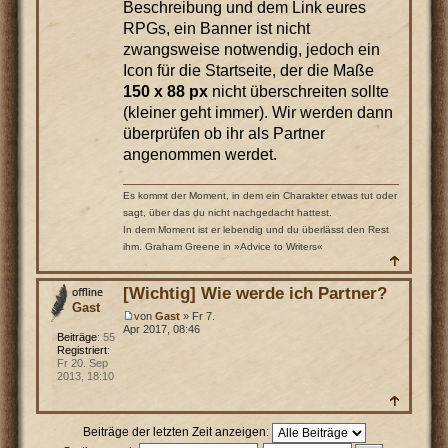
Beschreibung und dem Link eures
RPGs, ein Banner ist nicht
zwangsweise notwendig, jedoch ein
Icon für die Startseite, der die Maße
150 x 88 px
nicht überschreiten sollte
(kleiner geht immer). Wir werden dann
überprüfen ob ihr als Partner
angenommen werdet.
Es kommt der Moment, in dem ein Charakter etwas tut oder
sagt, über das du nicht nachgedacht hattest.
In dem Moment ist er lebendig und du überlässt den Rest
ihm. Graham Greene in »Advice to Writers«
[Wichtig] Wie werde ich Partner?
Gast
von
Gast
» Fr 7.
Apr 2017, 08:46
Beiträge:
55
Registriert:
Fr 20. Sep
2013, 18:10
Beiträge der letzten Zeit anzeigen: