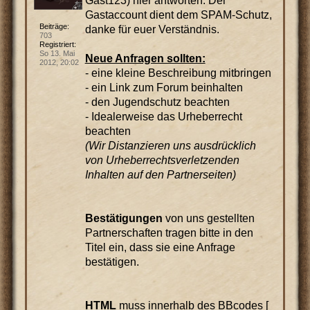
Gast123) hier antworten. Der
Gastaccount dient dem SPAM-Schutz,
Beiträge:
danke für euer Verständnis.
703
Registriert:
So 13. Mai
Neue Anfragen sollten:
2012, 20:02
- eine kleine Beschreibung mitbringen
- ein Link zum Forum beinhalten
- den Jugendschutz beachten
- Idealerweise das Urheberrecht
beachten
(Wir Distanzieren uns ausdrücklich
von Urheberrechtsverletzenden
Inhalten auf den Partnerseiten)
Bestätigungen
von uns gestellten
Partnerschaften tragen bitte in den
Titel ein, dass sie eine Anfrage
bestätigen.
HTML
muss innerhalb des BBcodes [