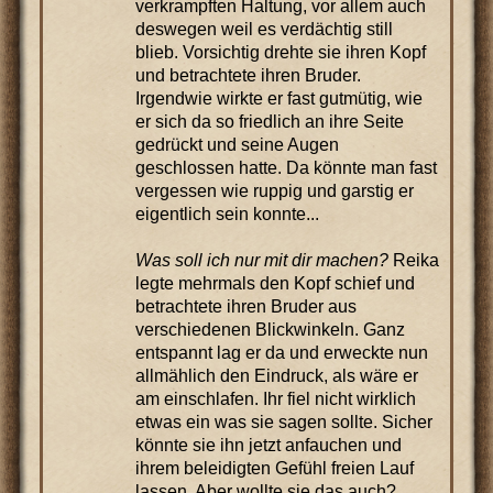
verkrampften Haltung, vor allem auch
deswegen weil es verdächtig still
blieb. Vorsichtig drehte sie ihren Kopf
und betrachtete ihren Bruder.
Irgendwie wirkte er fast gutmütig, wie
er sich da so friedlich an ihre Seite
gedrückt und seine Augen
geschlossen hatte. Da könnte man fast
vergessen wie ruppig und garstig er
eigentlich sein konnte...
Was soll ich nur mit dir machen?
Reika
legte mehrmals den Kopf schief und
betrachtete ihren Bruder aus
verschiedenen Blickwinkeln. Ganz
entspannt lag er da und erweckte nun
allmählich den Eindruck, als wäre er
am einschlafen. Ihr fiel nicht wirklich
etwas ein was sie sagen sollte. Sicher
könnte sie ihn jetzt anfauchen und
ihrem beleidigten Gefühl freien Lauf
lassen. Aber wollte sie das auch?