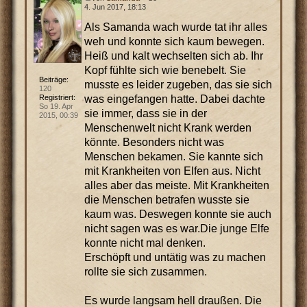
4. Jun 2017, 18:13
Als Samanda wach wurde tat ihr alles
weh und konnte sich kaum bewegen.
Heiß und kalt wechselten sich ab. Ihr
Kopf fühlte sich wie benebelt. Sie
Beiträge:
musste es leider zugeben, das sie sich
120
was eingefangen hatte. Dabei dachte
Registriert:
So 19. Apr
sie immer, dass sie in der
2015, 00:39
Menschenwelt nicht Krank werden
könnte. Besonders nicht was
Menschen bekamen. Sie kannte sich
mit Krankheiten von Elfen aus. Nicht
alles aber das meiste. Mit Krankheiten
die Menschen betrafen wusste sie
kaum was. Deswegen konnte sie auch
nicht sagen was es war.Die junge Elfe
konnte nicht mal denken.
Erschöpft und untätig was zu machen
rollte sie sich zusammen.
Es wurde langsam hell draußen. Die