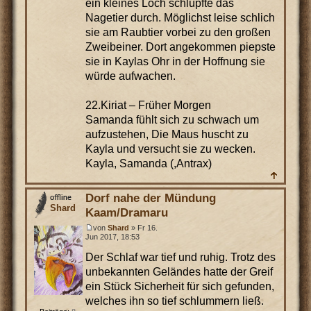
ein kleines Loch schlüpfte das
Nagetier durch. Möglichst leise schlich
sie am Raubtier vorbei zu den großen
Zweibeiner. Dort angekommen piepste
sie in Kaylas Ohr in der Hoffnung sie
würde aufwachen.
22.Kiriat – Früher Morgen
Samanda fühlt sich zu schwach um
aufzustehen, Die Maus huscht zu
Kayla und versucht sie zu wecken.
Kayla, Samanda (,Antrax)
Dorf nahe der Mündung
Shard
Kaam/Dramaru
von
Shard
» Fr 16.
Jun 2017, 18:53
Der Schlaf war tief und ruhig. Trotz des
unbekannten Geländes hatte der Greif
ein Stück Sicherheit für sich gefunden,
welches ihn so tief schlummern ließ.