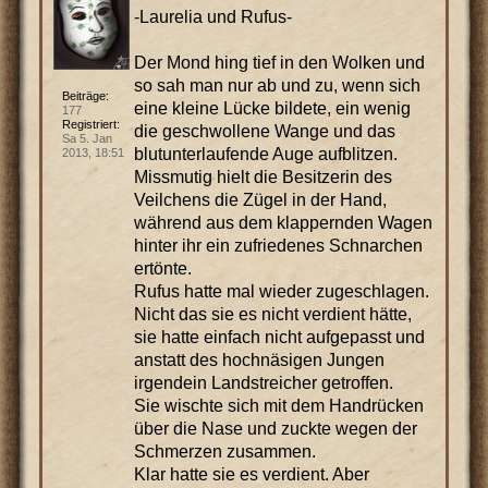
-Laurelia und Rufus-
Der Mond hing tief in den Wolken und
so sah man nur ab und zu, wenn sich
Beiträge:
eine kleine Lücke bildete, ein wenig
177
Registriert:
die geschwollene Wange und das
Sa 5. Jan
blutunterlaufende Auge aufblitzen.
2013, 18:51
Missmutig hielt die Besitzerin des
Veilchens die Zügel in der Hand,
während aus dem klappernden Wagen
hinter ihr ein zufriedenes Schnarchen
ertönte.
Rufus hatte mal wieder zugeschlagen.
Nicht das sie es nicht verdient hätte,
sie hatte einfach nicht aufgepasst und
anstatt des hochnäsigen Jungen
irgendein Landstreicher getroffen.
Sie wischte sich mit dem Handrücken
über die Nase und zuckte wegen der
Schmerzen zusammen.
Klar hatte sie es verdient. Aber