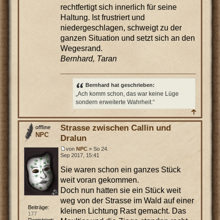
rechtfertigt sich innerlich für seine
Haltung. Ist frustriert und
niedergeschlagen, schweigt zu der
ganzen Situation und setzt sich an den
Wegesrand.
Bernhard, Taran
Bernhard hat geschrieben:
„Ach komm schon, das war keine Lüge
sondern erweiterte Wahrheit.“
Strasse zwischen Callin und
NPC
Dralun
von
NPC
» So 24.
Sep 2017, 15:41
Sie waren schon ein ganzes Stück
weit voran gekommen.
Doch nun hatten sie ein Stück weit
weg von der Strasse im Wald auf einer
Beiträge:
kleinen Lichtung Rast gemacht. Das
177