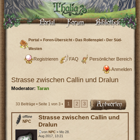
Portal
»
Foren-Übersicht
‹
Das Rollenspiel
‹
Der Süd-
Westen
Registrieren
FAQ
Persönlicher Bereich
Anmelden
Strasse zwischen Callin und Dralun
Moderator:
Taran
1
2
3
33 Beiträge •
Seite
1
von
3
•
Strasse zwischen Callin und
NPC
Dralun
von
NPC
» Mo 28.
Aug 2017, 13:21