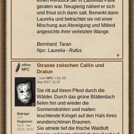
einen Rehbock der in Laurelias Falle
geraten war. Neugierig nähert er sich
und frisst sich dann satt. Bemerkt dann
Laurelia und betrachtet sie mit einer
Mischung aus Abneigung und Mitleid
angesichts ihrer verletzten Wange.
Bernhard, Taran
Npc: Laurelia - Rufus
Strasse zwischen Callin und
NPC
Dralun
von
NPC
» Do 28.
Sep 2017, 11:37
Sie ritt auf ihrem Pferd durch die
Wälder. Durch das grüne Blätterdach
fielen hin und wieder die
Sonnenstrahlen und malten
Beiträge:
leuchtende Kringel auf den Hals ihres
177
wunderschönen Braunen.
Registriert:
Sa 5. Jan
Sie atmete tief die frische Waldluft
2013, 18:51