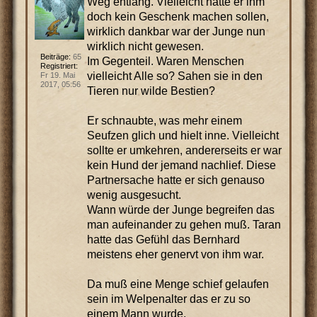
Weg entlang. Vielleicht hätte er ihm
doch kein Geschenk machen sollen,
wirklich dankbar war der Junge nun
wirklich nicht gewesen.
Beiträge:
65
Im Gegenteil. Waren Menschen
Registriert:
vielleicht Alle so? Sahen sie in den
Fr 19. Mai
2017, 05:56
Tieren nur wilde Bestien?
Er schnaubte, was mehr einem
Seufzen glich und hielt inne. Vielleicht
sollte er umkehren, andererseits er war
kein Hund der jemand nachlief. Diese
Partnersache hatte er sich genauso
wenig ausgesucht.
Wann würde der Junge begreifen das
man aufeinander zu gehen muß. Taran
hatte das Gefühl das Bernhard
meistens eher genervt von ihm war.
Da muß eine Menge schief gelaufen
sein im Welpenalter das er zu so
einem Mann wurde.