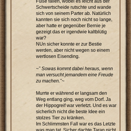
Füße fallen, wobei es leicht aus der
Schwertscheide rutschte und wande
sich von seinem Parter ab. Natürlich
kannten sie sich noch nicht so lange,
aber hatte er gegenüber Bernie je
gezeigt das er irgendwie kaltblütig
war?
NUn sicher konnte er zur Bestie
werden, aber nicht wegen so einem
wertlosen Eisending.
~" Sowas kommt dabei heraus, wenn
man versucht jemandem eine Freude
zu machen."~
Murrte er während er langsam den
Weg entlang ging, weg vom Dorf. Ja
der Hippogreif war verletzt. Und es war
sicherlich nicht die beste Idee ein
stolzes Tier zu kränken.
Im Schlimmsten Fall war es das Letzte
was man tat. Sicher dachte Taran nicht