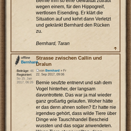
Bernie ihm so eine Gewalttat zutraut
wegen einem, für den Hippogreif,
wertlosen Eisending. Er klärt die
Situation auf und kehrt dann Verletzt
und gekränkt Bernhard den Rücken
zu.
Bernhard, Taran
Strasse zwischen Callin und
Bernhard
Dralun
von
Bernhard
» Fr
Beiträge:
46
22. Sep 2017, 09:06
Registriert:
So 15. Jan
Bernie seufzte entnervt und sah dem
2017, 06:26
Vogel hinterher, der langsam
davontrottete. Das war ja mal wieder
ganz großartig gelaufen. Woher hätte
er das denn ahnen sollen? Er hatte nie
irgendwo gehört, dass wilde Tiere über
Dinge wie Tauschhandel Bescheid
wussten und das sogar anwendeten.