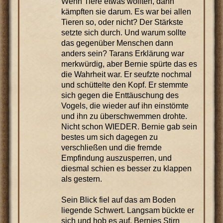
Wenn Tiere etwas wollten, dann
kämpften sie darum. Es war bei allen
Tieren so, oder nicht? Der Stärkste
setzte sich durch. Und warum sollte
das gegenüber Menschen dann
anders sein? Tarans Erklärung war
merkwürdig, aber Bernie spürte das es
die Wahrheit war. Er seufzte nochmal
und schüttelte den Kopf. Er stemmte
sich gegen die Enttäuschung des
Vogels, die wieder auf ihn einstömte
und ihn zu überschwemmen drohte.
Nicht schon WIEDER. Bernie gab sein
bestes um sich dagegen zu
verschließen und die fremde
Empfindung auszusperren, und
diesmal schien es besser zu klappen
als gestern.
Sein Blick fiel auf das am Boden
liegende Schwert. Langsam bückte er
sich und hob es auf. Bernies Stirn