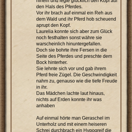
hinein und legte glücklich den Kopf auf
den Hals des Pferdes.
Vor ihr brach auf einmal ein Reh aus
dem Wald und ihr Pferd hob scheuend
aprupt den Kopf.
Laurelia konnte sich aber zum Glück
noch festhalten sonst währe sie
warscheinlich hinuntergefallen.
Doch sie bohrte ihre Fersen in die
Seite des Pferdes und preschte dem
Bock hinterher.
Sie lehnte sich vor und gab ihrem
Pferd freie Zügel. Die Geschwindigkeit
nahm zu, genauso wie die tiefe Freude
in ihr.
Das Mädchen lachte laut hinaus,
nichts auf Erden konnte ihr was
anhaben
Auf einmal hörte man Geraschel im
Unterholz und mit einem heiseren
Schrei durchbrach ein Hypogreif die