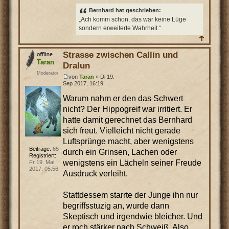
Bernhard hat geschrieben:
„Ach komm schon, das war keine Lüge
sondern erweiterte Wahrheit.“
Strasse zwischen Callin und
Taran
Dralun
Moderator
von
Taran
» Di 19.
Sep 2017, 16:19
Warum nahm er den das Schwert
nicht? Der Hippogreif war irritiert. Er
hatte damit gerechnet das Bernhard
sich freut. Vielleicht nicht gerade
Luftsprünge macht, aber wenigstens
Beiträge:
65
durch ein Grinsen, Lachen oder
Registriert:
wenigstens ein Lächeln seiner Freude
Fr 19. Mai
2017, 05:56
Ausdruck verleiht.
Stattdessem starrte der Junge ihn nur
begriffsstuzig an, wurde dann
Skeptisch und irgendwie bleicher. Und
er roch stärker nach Schweiß. Also