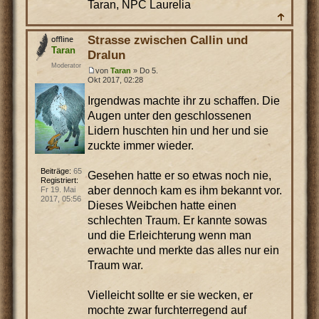
Taran, NPC Laurelia
Strasse zwischen Callin und
Taran
Dralun
Moderator
von
Taran
» Do 5.
Okt 2017, 02:28
Irgendwas machte ihr zu schaffen. Die
Augen unter den geschlossenen
Lidern huschten hin und her und sie
zuckte immer wieder.
Beiträge:
65
Gesehen hatte er so etwas noch nie,
Registriert:
aber dennoch kam es ihm bekannt vor.
Fr 19. Mai
2017, 05:56
Dieses Weibchen hatte einen
schlechten Traum. Er kannte sowas
und die Erleichterung wenn man
erwachte und merkte das alles nur ein
Traum war.
Vielleicht sollte er sie wecken, er
mochte zwar furchterregend auf