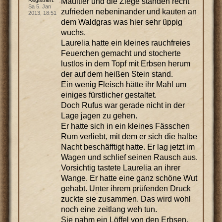
Maultier und die Ziege standen recht
Registriert:
Sa 5. Jan
zufrieden nebeninander und kauten an
2013, 18:51
dem Waldgras was hier sehr üppig
wuchs.
Laurelia hatte ein kleines rauchfreies
Feuerchen gemacht und stocherte
lustlos in dem Topf mit Erbsen herum
der auf dem heißen Stein stand.
Ein wenig Fleisch hätte ihr Mahl um
einiges fürstlicher gestaltet.
Doch Rufus war gerade nicht in der
Lage jagen zu gehen.
Er hatte sich in ein kleines Fässchen
Rum verliebt, mit dem er sich die halbe
Nacht beschäfftigt hatte. Er lag jetzt im
Wagen und schlief seinen Rausch aus.
Vorsichtig tastete Laurelia an ihrer
Wange. Er hatte eine ganz schöne Wut
gehabt. Unter ihrem prüfenden Druck
zuckte sie zusammen. Das wird wohl
noch eine zeitlang weh tun.
Sie nahm ein Löffel von den Erbsen.