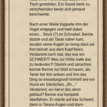
Tisch gestohlen. Ein Grund mehr zu
verschwinden bevor sich jemand
beschwerte.
Nach einer Weile trappelte ihm der
Vogel entgegen und hielt dabei
einen... Stock (?) im Schnabel. Bernie
stutzte und als Taran näher kam,
wurden seine Augen so riesig dass sie
ihm beinah aus dem Kopf fielen.
Verdammt noch mal, das war ein
SCHWERT! Was zur Hölle hatte das
zu bedeuten?! Stumm und sprachlos
konnte Bernie nur blöd schauen, als
Taran bei ihm ankam und ihm das
Ding so erwartungsvoll hinhielt wie ein
Hund ein Stöckchen. „Äh....“
Verdammt, wo hat er das denn
geklaut?
Bernie war komplett
überfahren. Er starrte auf das Schwert,
dann in Tarans Augen und dann