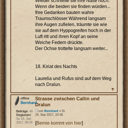
Wieder schniefte sie ihre Nase hoch.
Wenn die beiden sie finden würden...
Ihre Gedanken bauten wahre
Traumschlösser Während langsam
ihre Augen zufielen, träumte sie wie
sie auf dem Hyppogreifen hoch in der
Luft ritt und ihren Kopf an seine
Weiche Federn drückte.
Der Ochse trottelte langsam weiter...
18. Kiriat des Nachts
Laurelia und Rufus sind auf dem Weg
nach Dralun.
Strasse zwischen Callin und
Bernhard
Dralun
von
Bernhard
» Di
Beiträge:
46
19. Sep 2017, 10:36
Registriert:
So 15. Jan
[
Bernie kommt von hier
]
2017, 06:26