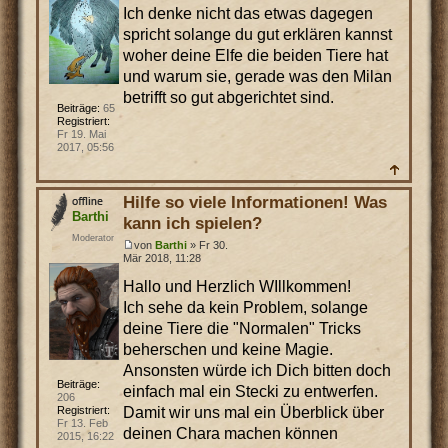
Ich denke nicht das etwas dagegen
spricht solange du gut erklären kannst
woher deine Elfe die beiden Tiere hat
und warum sie, gerade was den Milan
betrifft so gut abgerichtet sind.
Beiträge:
65
Registriert:
Fr 19. Mai
2017, 05:56
Hilfe so viele Informationen! Was
Barthi
kann ich spielen?
Moderator
von
Barthi
» Fr 30.
Mär 2018, 11:28
Hallo und Herzlich WIllkommen!
Ich sehe da kein Problem, solange
deine Tiere die "Normalen" Tricks
beherschen und keine Magie.
Ansonsten würde ich Dich bitten doch
Beiträge:
einfach mal ein Stecki zu entwerfen.
206
Damit wir uns mal ein Überblick über
Registriert:
Fr 13. Feb
deinen Chara machen können
2015, 16:22