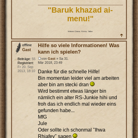
"Baruk khazad ai-
menu!"
Weitere Charas: Emma, Talibor
Hilfe so viele Informationen! Was
Gast
kann ich spielen?
von
Gast
» Sa 31.
Beiträge:
55
Mär 2018, 23:49
Registriert:
Fr 20. Sep
Danke für die schnelle Hilfe!
2013, 18:10
Bin momentan leider viel am arbeiten
aber bin am stecki dran
Wird bestimmt etwas länger bin
nämlich ein alter RS-Junkie hihi und
froh das ich endlich mal wieder eins
gefunden habe...
MfG
Jule
Oder sollte ich schonmal "Ihwa
Rhiafey" sagen