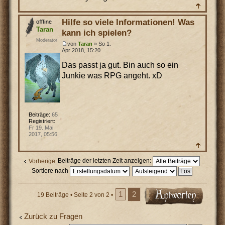
Hilfe so viele Informationen! Was
Taran
kann ich spielen?
Moderator
von
Taran
» So 1.
Apr 2018, 15:20
Das passt ja gut. Bin auch so ein
Junkie was RPG angeht. xD
Beiträge:
65
Registriert:
Fr 19. Mai
2017, 05:56
Beiträge der letzten Zeit anzeigen:
Vorherige
Sortiere nach
1
2
19 Beiträge •
Seite
2
von
2
•
Zurück zu Fragen