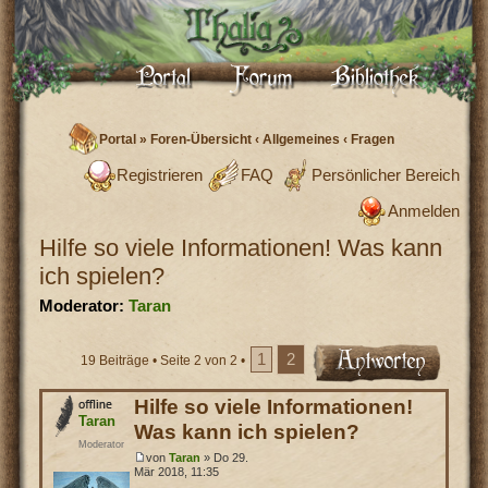
Portal
»
Foren-Übersicht
‹
Allgemeines
‹
Fragen
Registrieren
FAQ
Persönlicher Bereich
Anmelden
Hilfe so viele Informationen! Was kann
ich spielen?
Moderator:
Taran
1
2
19 Beiträge •
Seite
2
von
2
•
Hilfe so viele Informationen!
Taran
Was kann ich spielen?
Moderator
von
Taran
» Do 29.
Mär 2018, 11:35