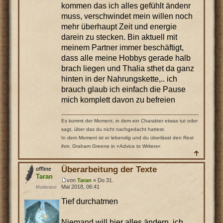
kommen das ich alles gefühlt ändenr
muss, verschwindet mein willen noch
mehr überhaupt Zeit und energie
darein zu stecken. Bin aktuell mit
meinem Partner immer beschäftigt,
dass alle meine Hobbys gerade halb
brach liegen und Thalia sthet da ganz
hinten in der Nahrungskette,.. ich
brauch glaub ich einfach die Pause
mich komplett davon zu befreien
Es kommt der Moment, in dem ein Charakter etwas tut oder
sagt, über das du nicht nachgedacht hattest.
In dem Moment ist er lebendig und du überlässt den Rest
ihm. Graham Greene in »Advice to Writers«
Überarbeitung der Texte
Taran
von
Taran
» Do 31.
Mai 2018, 06:41
Moderator
Tief durchatmen
Niemand will hier alles ändern, ich