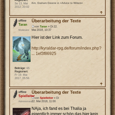
ihm. Graham Greene in »Advice to Writers«
So 13. Mai
2012, 20:02
Überarbeitung der Texte
Taran
von
Taran
» Di 22.
Mai 2018, 10:37
Moderator
Hier ist der Link zum Forum.
http://kyraldar-rpg.de/forum/index.php?
... 1ef3f86925
Beiträge:
65
Registriert:
Fr 19. Mai
2017, 05:56
Überarbeitung der Texte
Spielleiter
von
Spielleiter
» Di
22. Mai 2018, 11:00
Administrator
NAja, ich fand es bei Thalia ja
eigentlich immer schön das hier kein