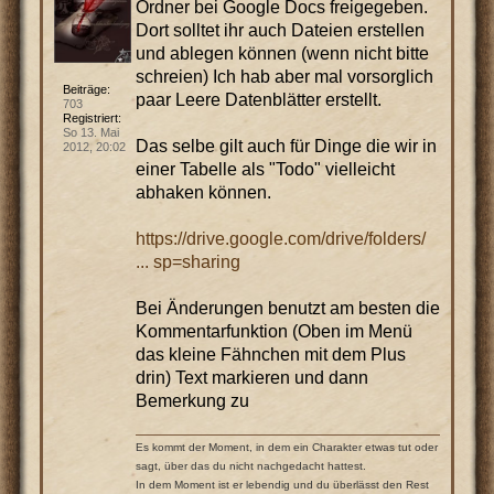
Ordner bei Google Docs freigegeben.
Dort solltet ihr auch Dateien erstellen
und ablegen können (wenn nicht bitte
schreien) Ich hab aber mal vorsorglich
Beiträge:
paar Leere Datenblätter erstellt.
703
Registriert:
So 13. Mai
Das selbe gilt auch für Dinge die wir in
2012, 20:02
einer Tabelle als "Todo" vielleicht
abhaken können.
https://drive.google.com/drive/folders/
... sp=sharing
Bei Änderungen benutzt am besten die
Kommentarfunktion (Oben im Menü
das kleine Fähnchen mit dem Plus
drin) Text markieren und dann
Bemerkung zu
Es kommt der Moment, in dem ein Charakter etwas tut oder
sagt, über das du nicht nachgedacht hattest.
In dem Moment ist er lebendig und du überlässt den Rest