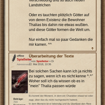
Verschiebung und so auch neuen
Landstrichen
Oder es tauchten plötzlich Götter auf
von deren Existenz die Bewohner
Thalias bis dahin nie etwas wußten.
und diese Götter formen die Welt um.
Nur einfach mal so paar Gedanken die
mir kamen. ^^
Überarbeitung der Texte
Spielleiter
von
Spielleiter
» Di
22. Mai 2018, 10:36
Administrator
Bei solchen Sachen kann ich ja nichts
zu sagen, wenn ich es nicht kenne ^.^"
Woher soll ich da wissen ob es in
"mein" Thalia passen würde
Es kommt der Moment, in dem ein Charakter etwas tut oder
Beiträge:
sagt, über das du nicht nachgedacht hattest.
703
In dem Moment ist er lebendig und du überlässt den Rest
Registriert: