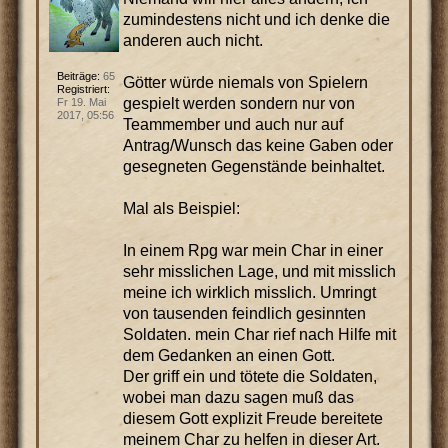
zumindestens nicht und ich denke die
anderen auch nicht.
Beiträge:
65
Götter würde niemals von Spielern
Registriert:
gespielt werden sondern nur von
Fr 19. Mai
2017, 05:56
Teammember und auch nur auf
Antrag/Wunsch das keine Gaben oder
gesegneten Gegenstände beinhaltet.
Mal als Beispiel:
In einem Rpg war mein Char in einer
sehr misslichen Lage, und mit misslich
meine ich wirklich misslich. Umringt
von tausenden feindlich gesinnten
Soldaten. mein Char rief nach Hilfe mit
dem Gedanken an einen Gott.
Der griff ein und tötete die Soldaten,
wobei man dazu sagen muß das
diesem Gott explizit Freude bereitete
meinem Char zu helfen in dieser Art.