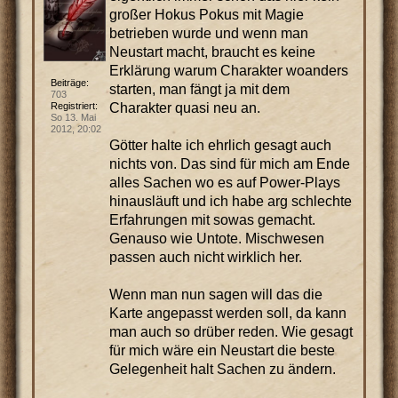
großer Hokus Pokus mit Magie
betrieben wurde und wenn man
Neustart macht, braucht es keine
Erklärung warum Charakter woanders
Beiträge:
starten, man fängt ja mit dem
703
Charakter quasi neu an.
Registriert:
So 13. Mai
2012, 20:02
Götter halte ich ehrlich gesagt auch
nichts von. Das sind für mich am Ende
alles Sachen wo es auf Power-Plays
hinausläuft und ich habe arg schlechte
Erfahrungen mit sowas gemacht.
Genauso wie Untote. Mischwesen
passen auch nicht wirklich her.
Wenn man nun sagen will das die
Karte angepasst werden soll, da kann
man auch so drüber reden. Wie gesagt
für mich wäre ein Neustart die beste
Gelegenheit halt Sachen zu ändern.