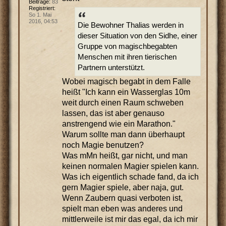
Beiträge:
83
Registriert:
So 1. Mai
2016, 04:53
Die Bewohner Thalias werden in
dieser Situation von den Sidhe, einer
Gruppe von magischbegabten
Menschen mit ihren tierischen
Partnern unterstützt.
Wobei magisch begabt in dem Falle
heißt "Ich kann ein Wasserglas 10m
weit durch einen Raum schweben
lassen, das ist aber genauso
anstrengend wie ein Marathon."
Warum sollte man dann überhaupt
noch Magie benutzen?
Was mMn heißt, gar nicht, und man
keinen normalen Magier spielen kann.
Was ich eigentlich schade fand, da ich
gern Magier spiele, aber naja, gut.
Wenn Zaubern quasi verboten ist,
spielt man eben was anderes und
mittlerweile ist mir das egal, da ich mir