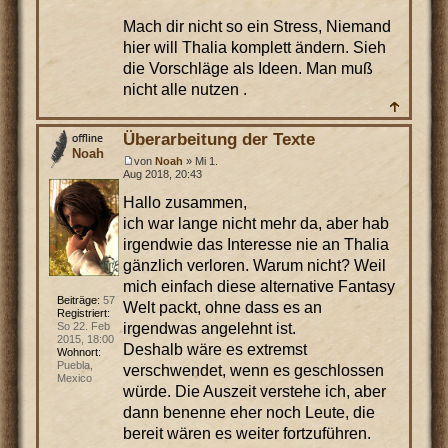
Mach dir nicht so ein Stress, Niemand
hier will Thalia komplett ändern. Sieh
die Vorschläge als Ideen. Man muß
nicht alle nutzen .
Überarbeitung der Texte
Noah
von
Noah
» Mi 1.
Aug 2018, 20:43
Hallo zusammen,
ich war lange nicht mehr da, aber hab
irgendwie das Interesse nie an Thalia
gänzlich verloren. Warum nicht? Weil
mich einfach diese alternative Fantasy
Beiträge:
57
Welt packt, ohne dass es an
Registriert:
irgendwas angelehnt ist.
So 22. Feb
2015, 18:00
Deshalb wäre es extremst
Wohnort:
Puebla,
verschwendet, wenn es geschlossen
Mexico
würde. Die Auszeit verstehe ich, aber
dann benenne eher noch Leute, die
bereit wären es weiter fortzuführen.