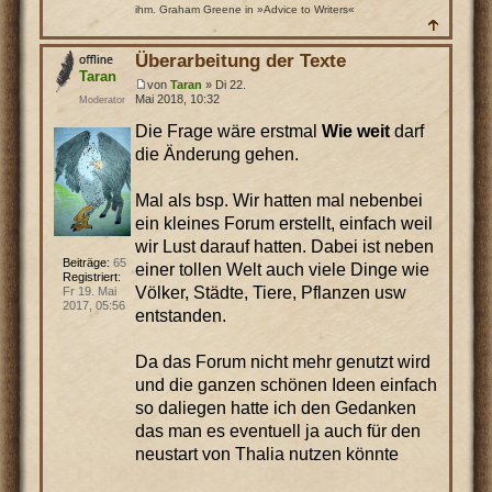
ihm. Graham Greene in »Advice to Writers«
Überarbeitung der Texte
Taran
von
Taran
» Di 22.
Mai 2018, 10:32
Moderator
Die Frage wäre erstmal
Wie weit
darf
die Änderung gehen.
Mal als bsp. Wir hatten mal nebenbei
ein kleines Forum erstellt, einfach weil
wir Lust darauf hatten. Dabei ist neben
Beiträge:
65
einer tollen Welt auch viele Dinge wie
Registriert:
Völker, Städte, Tiere, Pflanzen usw
Fr 19. Mai
2017, 05:56
entstanden.
Da das Forum nicht mehr genutzt wird
und die ganzen schönen Ideen einfach
so daliegen hatte ich den Gedanken
das man es eventuell ja auch für den
neustart von Thalia nutzen könnte