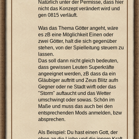
Natürlich unter der Permisse, dass hier
nicht das Konzept verändert wird und
gen 0815 verläuft.
Was das Thema Götter angeht, wäre
es zB eine Möglichkeit Einen oder
zwei Götter, halt die sich gegenüber
stehen, von der Spielleitung steuern zu
lassen.
Das soll dann nicht gleich bedeuten,
dass gewissen Leuten Superkräfte
angeeignet werden, zB dass da ein
Gläubiger auftritt und Zeus Blitz aufn
Gegner oder ne Stadt wirft oder das
"Storm" auftaucht und das Wetter
umschwingt oder sowas. Schön im
Maße und muss das auch bei den
entsprechenden Mods anmelden, bzw
absprechen.
Als Beispiel: Du hast einen Gott, der
eben an die Liebe und die innere Kraft