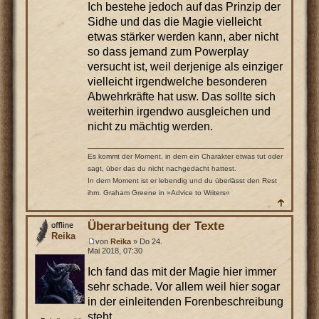
Ich bestehe jedoch auf das Prinzip der
Sidhe und das die Magie vielleicht
etwas stärker werden kann, aber nicht
so dass jemand zum Powerplay
versucht ist, weil derjenige als einziger
vielleicht irgendwelche besonderen
Abwehrkräfte hat usw. Das sollte sich
weiterhin irgendwo ausgleichen und
nicht zu mächtig werden.
Es kommt der Moment, in dem ein Charakter etwas tut oder
sagt, über das du nicht nachgedacht hattest.
In dem Moment ist er lebendig und du überlässt den Rest
ihm. Graham Greene in »Advice to Writers«
Überarbeitung der Texte
Reika
von
Reika
» Do 24.
Mai 2018, 07:30
Ich fand das mit der Magie hier immer
sehr schade. Vor allem weil hier sogar
in der einleitenden Forenbeschreibung
steht