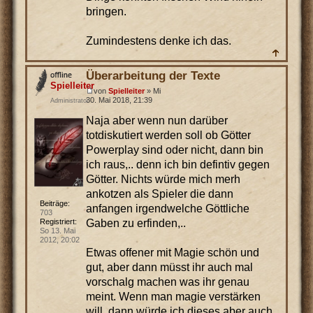
bringen.
Zumindestens denke ich das.
Überarbeitung der Texte
Spielleiter
von
Spielleiter
» Mi
30. Mai 2018, 21:39
Administrator
Naja aber wenn nun darüber
totdiskutiert werden soll ob Götter
Powerplay sind oder nicht, dann bin
ich raus,.. denn ich bin defintiv gegen
Götter. Nichts würde mich merh
ankotzen als Spieler die dann
Beiträge:
anfangen irgendwelche Göttliche
703
Gaben zu erfinden,..
Registriert:
So 13. Mai
2012, 20:02
Etwas offener mit Magie schön und
gut, aber dann müsst ihr auch mal
vorschalg machen was ihr genau
meint. Wenn man magie verstärken
will, dann würde ich dieses aber auch