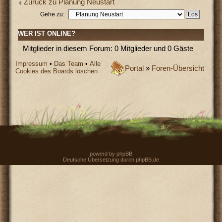
Zurück zu Planung Neustart
Gehe zu:
WER IST ONLINE?
Mitglieder in diesem Forum: 0 Mitglieder und 0 Gäste
Impressum
•
Das Team
•
Alle
Portal
»
Foren-Übersicht
Cookies des Boards löschen
powerd by
phpBB
Deutsche Übersetzung durch
phpBB.de