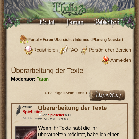
Portal
»
Foren-Übersicht
‹
Internes
‹
Planung Neustart
Registrieren
FAQ
Persönlicher Bereich
Anmelden
Überarbeitung der Texte
Moderator:
Taran
10 Beiträge • Seite
1
von
1
Überarbeitung der Texte
Spielleiter
von
Spielleiter
» Di
Administrator
22. Mai 2018, 09:03
Wenn ihr Texte habt die ihr
überarbeiten möchtet, habe ich einen