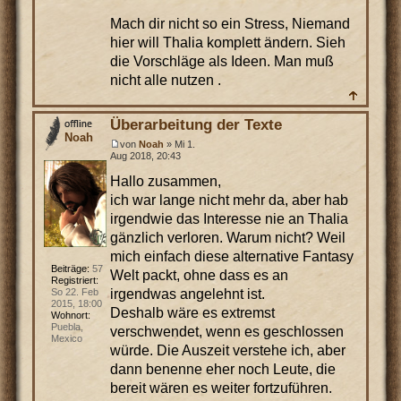
Mach dir nicht so ein Stress, Niemand
hier will Thalia komplett ändern. Sieh
die Vorschläge als Ideen. Man muß
nicht alle nutzen .
Überarbeitung der Texte
Noah
von
Noah
» Mi 1.
Aug 2018, 20:43
Hallo zusammen,
ich war lange nicht mehr da, aber hab
irgendwie das Interesse nie an Thalia
gänzlich verloren. Warum nicht? Weil
mich einfach diese alternative Fantasy
Beiträge:
57
Welt packt, ohne dass es an
Registriert:
irgendwas angelehnt ist.
So 22. Feb
2015, 18:00
Deshalb wäre es extremst
Wohnort:
Puebla,
verschwendet, wenn es geschlossen
Mexico
würde. Die Auszeit verstehe ich, aber
dann benenne eher noch Leute, die
bereit wären es weiter fortzuführen.