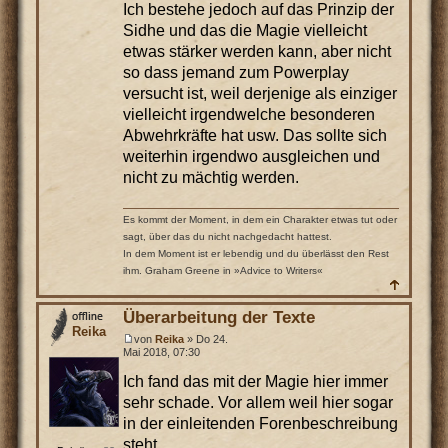
Ich bestehe jedoch auf das Prinzip der
Sidhe und das die Magie vielleicht
etwas stärker werden kann, aber nicht
so dass jemand zum Powerplay
versucht ist, weil derjenige als einziger
vielleicht irgendwelche besonderen
Abwehrkräfte hat usw. Das sollte sich
weiterhin irgendwo ausgleichen und
nicht zu mächtig werden.
Es kommt der Moment, in dem ein Charakter etwas tut oder
sagt, über das du nicht nachgedacht hattest.
In dem Moment ist er lebendig und du überlässt den Rest
ihm. Graham Greene in »Advice to Writers«
Überarbeitung der Texte
Reika
von
Reika
» Do 24.
Mai 2018, 07:30
Ich fand das mit der Magie hier immer
sehr schade. Vor allem weil hier sogar
in der einleitenden Forenbeschreibung
steht