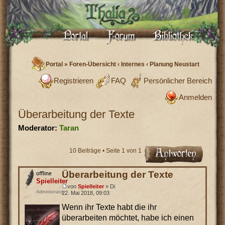
Portal
»
Foren-Übersicht
‹
Internes
‹
Planung Neustart
Registrieren
FAQ
Persönlicher Bereich
Anmelden
Überarbeitung der Texte
Moderator:
Taran
10 Beiträge • Seite
1
von
1
Überarbeitung der Texte
Spielleiter
von
Spielleiter
» Di
Administrator
22. Mai 2018, 09:03
Wenn ihr Texte habt die ihr
überarbeiten möchtet, habe ich einen