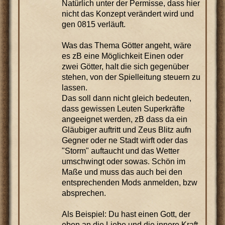
Natürlich unter der Permisse, dass hier
nicht das Konzept verändert wird und
gen 0815 verläuft.
Was das Thema Götter angeht, wäre
es zB eine Möglichkeit Einen oder
zwei Götter, halt die sich gegenüber
stehen, von der Spielleitung steuern zu
lassen.
Das soll dann nicht gleich bedeuten,
dass gewissen Leuten Superkräfte
angeeignet werden, zB dass da ein
Gläubiger auftritt und Zeus Blitz aufn
Gegner oder ne Stadt wirft oder das
"Storm" auftaucht und das Wetter
umschwingt oder sowas. Schön im
Maße und muss das auch bei den
entsprechenden Mods anmelden, bzw
absprechen.
Als Beispiel: Du hast einen Gott, der
eben an die Liebe und die innere Kraft