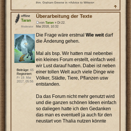
ihm. Graham Greene in »Advice to Writers«
Überarbeitung der Texte
Taran
von
Taran
» Di 22.
Mai 2018, 10:32
Moderator
Die Frage wäre erstmal
Wie weit
darf
die Änderung gehen.
Mal als bsp. Wir hatten mal nebenbei
ein kleines Forum erstellt, einfach weil
wir Lust darauf hatten. Dabei ist neben
Beiträge:
65
einer tollen Welt auch viele Dinge wie
Registriert:
Völker, Städte, Tiere, Pflanzen usw
Fr 19. Mai
2017, 05:56
entstanden.
Da das Forum nicht mehr genutzt wird
und die ganzen schönen Ideen einfach
so daliegen hatte ich den Gedanken
das man es eventuell ja auch für den
neustart von Thalia nutzen könnte