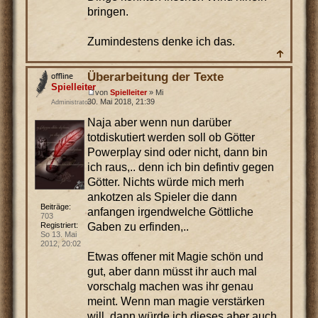
bringen.
Zumindestens denke ich das.
Überarbeitung der Texte
Spielleiter
von
Spielleiter
» Mi
30. Mai 2018, 21:39
Administrator
Naja aber wenn nun darüber
totdiskutiert werden soll ob Götter
Powerplay sind oder nicht, dann bin
ich raus,.. denn ich bin defintiv gegen
Götter. Nichts würde mich merh
ankotzen als Spieler die dann
Beiträge:
anfangen irgendwelche Göttliche
703
Gaben zu erfinden,..
Registriert:
So 13. Mai
2012, 20:02
Etwas offener mit Magie schön und
gut, aber dann müsst ihr auch mal
vorschalg machen was ihr genau
meint. Wenn man magie verstärken
will, dann würde ich dieses aber auch