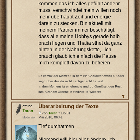
kommen das ich alles gefühlt ändenr
muss, verschwindet mein willen noch
mehr überhaupt Zeit und energie
darein zu stecken. Bin aktuell mit
meinem Partner immer beschäftigt,
dass alle meine Hobbys gerade halb
brach liegen und Thalia sthet da ganz
hinten in der Nahrungskette,.. ich
brauch glaub ich einfach die Pause
mich komplett davon zu befreien
Es kommt der Moment, in dem ein Charakter etwas tut oder
sagt, über das du nicht nachgedacht hattest.
In dem Moment ist er lebendig und du überlässt den Rest
ihm. Graham Greene in »Advice to Writers«
Überarbeitung der Texte
Taran
von
Taran
» Do 31.
Mai 2018, 06:41
Moderator
Tief durchatmen
Niemand will hier alles ändern, ich