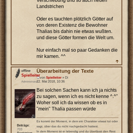
Verschiebung und so auch neuen
Landstrichen
Oder es tauchten plötzlich Götter auf
von deren Existenz die Bewohner
Thalias bis dahin nie etwas wußten.
und diese Götter formen die Welt um.
Nur einfach mal so paar Gedanken die
mir kamen. ^^
Überarbeitung der Texte
Spielleiter
von
Spielleiter
» Di
22. Mai 2018, 10:36
Administrator
Bei solchen Sachen kann ich ja nichts
zu sagen, wenn ich es nicht kenne ^.^"
Woher soll ich da wissen ob es in
"mein" Thalia passen würde
Es kommt der Moment, in dem ein Charakter etwas tut oder
Beiträge:
sagt, über das du nicht nachgedacht hattest.
703
In dem Moment ist er lebendig und du überlässt den Rest
Registriert: