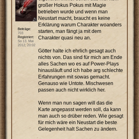
großer Hokus Pokus mit Magie
betrieben wurde und wenn man
Neustart macht, braucht es keine
Erklärung warum Charakter woanders
Beiträge:
starten, man fängt ja mit dem
703
Charakter quasi neu an.
Registriert:
So 13. Mai
2012, 20:02
Götter halte ich ehrlich gesagt auch
nichts von. Das sind für mich am Ende
alles Sachen wo es auf Power-Plays
hinausläuft und ich habe arg schlechte
Erfahrungen mit sowas gemacht.
Genauso wie Untote. Mischwesen
passen auch nicht wirklich her.
Wenn man nun sagen will das die
Karte angepasst werden soll, da kann
man auch so drüber reden. Wie gesagt
für mich wäre ein Neustart die beste
Gelegenheit halt Sachen zu ändern.