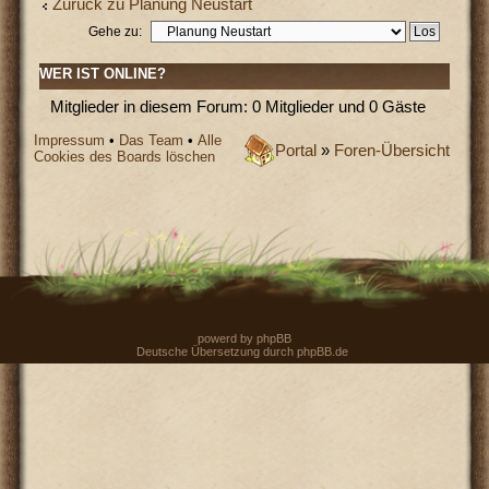
Zurück zu Planung Neustart
Gehe zu:
WER IST ONLINE?
Mitglieder in diesem Forum: 0 Mitglieder und 0 Gäste
Impressum
•
Das Team
•
Alle
Portal
»
Foren-Übersicht
Cookies des Boards löschen
powerd by
phpBB
Deutsche Übersetzung durch
phpBB.de