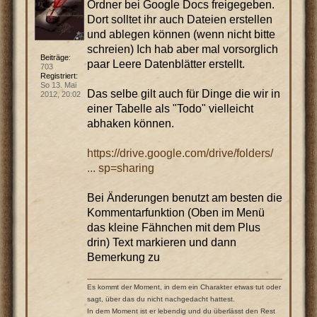
Ordner bei Google Docs freigegeben.
Dort solltet ihr auch Dateien erstellen
und ablegen können (wenn nicht bitte
schreien) Ich hab aber mal vorsorglich
Beiträge:
paar Leere Datenblätter erstellt.
703
Registriert:
So 13. Mai
Das selbe gilt auch für Dinge die wir in
2012, 20:02
einer Tabelle als "Todo" vielleicht
abhaken können.
https://drive.google.com/drive/folders/
... sp=sharing
Bei Änderungen benutzt am besten die
Kommentarfunktion (Oben im Menü
das kleine Fähnchen mit dem Plus
drin) Text markieren und dann
Bemerkung zu
Es kommt der Moment, in dem ein Charakter etwas tut oder
sagt, über das du nicht nachgedacht hattest.
In dem Moment ist er lebendig und du überlässt den Rest