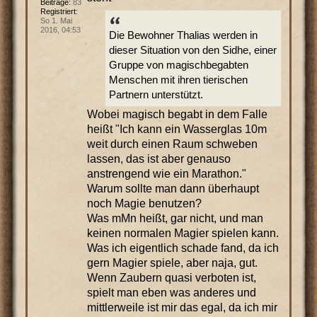
Beiträge:
83
Registriert:
So 1. Mai
2016, 04:53
Die Bewohner Thalias werden in
dieser Situation von den Sidhe, einer
Gruppe von magischbegabten
Menschen mit ihren tierischen
Partnern unterstützt.
Wobei magisch begabt in dem Falle
heißt "Ich kann ein Wasserglas 10m
weit durch einen Raum schweben
lassen, das ist aber genauso
anstrengend wie ein Marathon."
Warum sollte man dann überhaupt
noch Magie benutzen?
Was mMn heißt, gar nicht, und man
keinen normalen Magier spielen kann.
Was ich eigentlich schade fand, da ich
gern Magier spiele, aber naja, gut.
Wenn Zaubern quasi verboten ist,
spielt man eben was anderes und
mittlerweile ist mir das egal, da ich mir