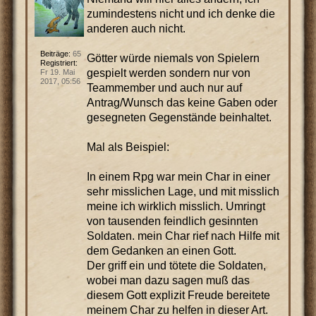
zumindestens nicht und ich denke die
anderen auch nicht.
Beiträge:
65
Götter würde niemals von Spielern
Registriert:
gespielt werden sondern nur von
Fr 19. Mai
2017, 05:56
Teammember und auch nur auf
Antrag/Wunsch das keine Gaben oder
gesegneten Gegenstände beinhaltet.
Mal als Beispiel:
In einem Rpg war mein Char in einer
sehr misslichen Lage, und mit misslich
meine ich wirklich misslich. Umringt
von tausenden feindlich gesinnten
Soldaten. mein Char rief nach Hilfe mit
dem Gedanken an einen Gott.
Der griff ein und tötete die Soldaten,
wobei man dazu sagen muß das
diesem Gott explizit Freude bereitete
meinem Char zu helfen in dieser Art.