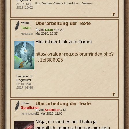
ihm. Graham Greene in »Advice to Writers«
So 13. Mai
2012, 20:02
Überarbeitung der Texte
Taran
von
Taran
» Di 22.
Mai 2018, 10:37
Moderator
Hier ist der Link zum Forum.
http://kyraldar-rpg.de/forum/index.php?
... 1ef3f86925
Beiträge:
65
Registriert:
Fr 19. Mai
2017, 05:56
Überarbeitung der Texte
Spielleiter
von
Spielleiter
» Di
22. Mai 2018, 11:00
Administrator
NAja, ich fand es bei Thalia ja
eigentlich immer schön das hier kein