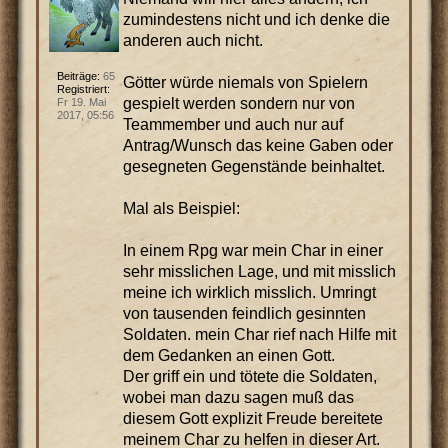
zumindestens nicht und ich denke die
anderen auch nicht.
Beiträge:
65
Götter würde niemals von Spielern
Registriert:
gespielt werden sondern nur von
Fr 19. Mai
2017, 05:56
Teammember und auch nur auf
Antrag/Wunsch das keine Gaben oder
gesegneten Gegenstände beinhaltet.
Mal als Beispiel:
In einem Rpg war mein Char in einer
sehr misslichen Lage, und mit misslich
meine ich wirklich misslich. Umringt
von tausenden feindlich gesinnten
Soldaten. mein Char rief nach Hilfe mit
dem Gedanken an einen Gott.
Der griff ein und tötete die Soldaten,
wobei man dazu sagen muß das
diesem Gott explizit Freude bereitete
meinem Char zu helfen in dieser Art.