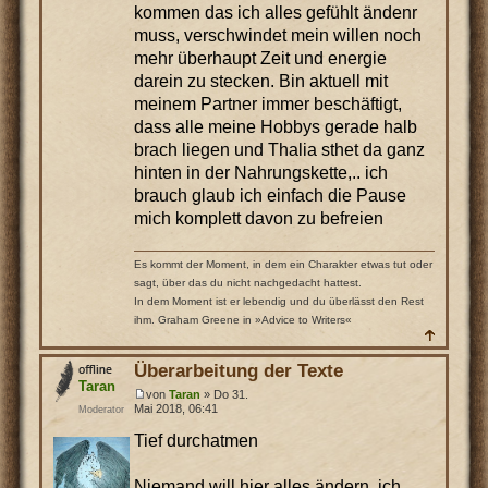
kommen das ich alles gefühlt ändenr
muss, verschwindet mein willen noch
mehr überhaupt Zeit und energie
darein zu stecken. Bin aktuell mit
meinem Partner immer beschäftigt,
dass alle meine Hobbys gerade halb
brach liegen und Thalia sthet da ganz
hinten in der Nahrungskette,.. ich
brauch glaub ich einfach die Pause
mich komplett davon zu befreien
Es kommt der Moment, in dem ein Charakter etwas tut oder
sagt, über das du nicht nachgedacht hattest.
In dem Moment ist er lebendig und du überlässt den Rest
ihm. Graham Greene in »Advice to Writers«
Überarbeitung der Texte
Taran
von
Taran
» Do 31.
Mai 2018, 06:41
Moderator
Tief durchatmen
Niemand will hier alles ändern, ich