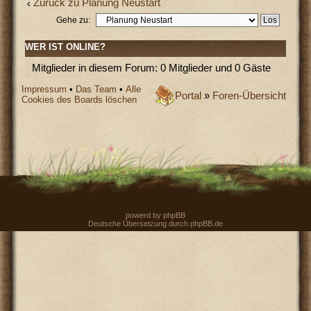
Zurück zu Planung Neustart
Gehe zu:
WER IST ONLINE?
Mitglieder in diesem Forum: 0 Mitglieder und 0 Gäste
Impressum
•
Das Team
•
Alle
Portal
»
Foren-Übersicht
Cookies des Boards löschen
powerd by
phpBB
Deutsche Übersetzung durch
phpBB.de