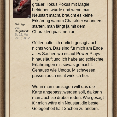
großer Hokus Pokus mit Magie
betrieben wurde und wenn man
Neustart macht, braucht es keine
Erklärung warum Charakter woanders
Beiträge:
starten, man fängt ja mit dem
703
Charakter quasi neu an.
Registriert:
So 13. Mai
2012, 20:02
Götter halte ich ehrlich gesagt auch
nichts von. Das sind für mich am Ende
alles Sachen wo es auf Power-Plays
hinausläuft und ich habe arg schlechte
Erfahrungen mit sowas gemacht.
Genauso wie Untote. Mischwesen
passen auch nicht wirklich her.
Wenn man nun sagen will das die
Karte angepasst werden soll, da kann
man auch so drüber reden. Wie gesagt
für mich wäre ein Neustart die beste
Gelegenheit halt Sachen zu ändern.