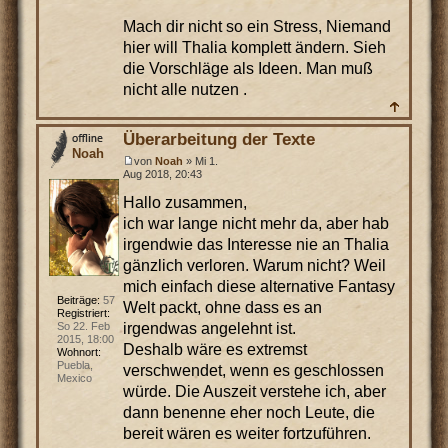
Mach dir nicht so ein Stress, Niemand
hier will Thalia komplett ändern. Sieh
die Vorschläge als Ideen. Man muß
nicht alle nutzen .
Überarbeitung der Texte
Noah
von
Noah
» Mi 1.
Aug 2018, 20:43
Hallo zusammen,
ich war lange nicht mehr da, aber hab
irgendwie das Interesse nie an Thalia
gänzlich verloren. Warum nicht? Weil
mich einfach diese alternative Fantasy
Beiträge:
57
Welt packt, ohne dass es an
Registriert:
irgendwas angelehnt ist.
So 22. Feb
2015, 18:00
Deshalb wäre es extremst
Wohnort:
Puebla,
verschwendet, wenn es geschlossen
Mexico
würde. Die Auszeit verstehe ich, aber
dann benenne eher noch Leute, die
bereit wären es weiter fortzuführen.