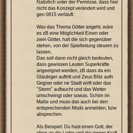
Natürlich unter der Permisse, dass hier
nicht das Konzept verändert wird und
gen 0815 verläuft.
Was das Thema Götter angeht, wäre
es zB eine Möglichkeit Einen oder
zwei Götter, halt die sich gegenüber
stehen, von der Spielleitung steuern zu
lassen.
Das soll dann nicht gleich bedeuten,
dass gewissen Leuten Superkräfte
angeeignet werden, zB dass da ein
Gläubiger auftritt und Zeus Blitz aufn
Gegner oder ne Stadt wirft oder das
"Storm" auftaucht und das Wetter
umschwingt oder sowas. Schön im
Maße und muss das auch bei den
entsprechenden Mods anmelden, bzw
absprechen.
Als Beispiel: Du hast einen Gott, der
eben an die Liebe und die innere Kraft