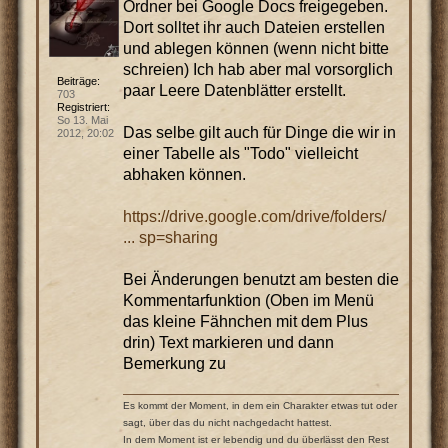
Ordner bei Google Docs freigegeben.
Dort solltet ihr auch Dateien erstellen
und ablegen können (wenn nicht bitte
schreien) Ich hab aber mal vorsorglich
Beiträge:
paar Leere Datenblätter erstellt.
703
Registriert:
So 13. Mai
Das selbe gilt auch für Dinge die wir in
2012, 20:02
einer Tabelle als "Todo" vielleicht
abhaken können.
https://drive.google.com/drive/folders/
... sp=sharing
Bei Änderungen benutzt am besten die
Kommentarfunktion (Oben im Menü
das kleine Fähnchen mit dem Plus
drin) Text markieren und dann
Bemerkung zu
Es kommt der Moment, in dem ein Charakter etwas tut oder
sagt, über das du nicht nachgedacht hattest.
In dem Moment ist er lebendig und du überlässt den Rest