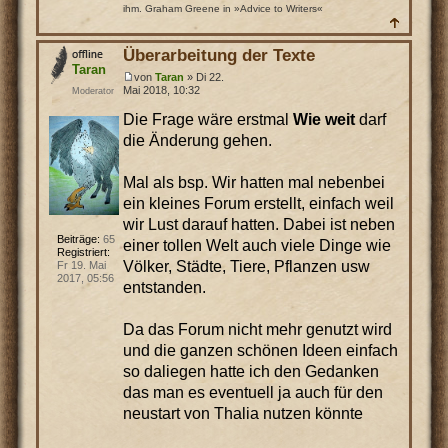
ihm. Graham Greene in »Advice to Writers«
Überarbeitung der Texte
Taran
von
Taran
» Di 22.
Mai 2018, 10:32
Moderator
Die Frage wäre erstmal
Wie weit
darf
die Änderung gehen.
Mal als bsp. Wir hatten mal nebenbei
ein kleines Forum erstellt, einfach weil
wir Lust darauf hatten. Dabei ist neben
Beiträge:
65
einer tollen Welt auch viele Dinge wie
Registriert:
Völker, Städte, Tiere, Pflanzen usw
Fr 19. Mai
2017, 05:56
entstanden.
Da das Forum nicht mehr genutzt wird
und die ganzen schönen Ideen einfach
so daliegen hatte ich den Gedanken
das man es eventuell ja auch für den
neustart von Thalia nutzen könnte