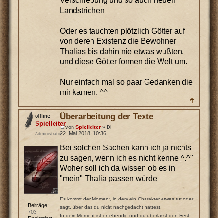
Verschiebung und so auch neuen
Landstrichen
Oder es tauchten plötzlich Götter auf
von deren Existenz die Bewohner
Thalias bis dahin nie etwas wußten.
und diese Götter formen die Welt um.
Nur einfach mal so paar Gedanken die
mir kamen. ^^
Überarbeitung der Texte
Spielleiter
von
Spielleiter
» Di
22. Mai 2018, 10:36
Administrator
Bei solchen Sachen kann ich ja nichts
zu sagen, wenn ich es nicht kenne ^.^"
Woher soll ich da wissen ob es in
"mein" Thalia passen würde
Es kommt der Moment, in dem ein Charakter etwas tut oder
Beiträge:
sagt, über das du nicht nachgedacht hattest.
703
In dem Moment ist er lebendig und du überlässt den Rest
Registriert: