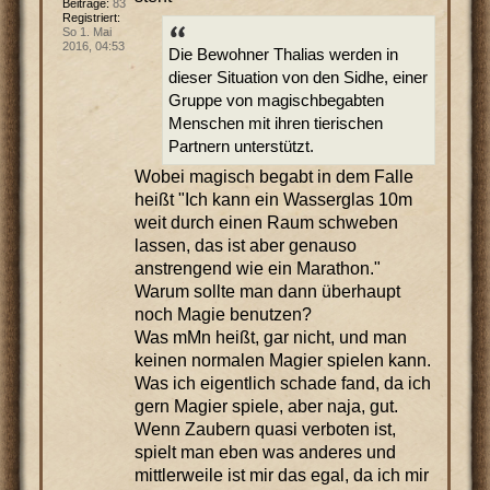
Beiträge:
83
Registriert:
So 1. Mai
2016, 04:53
Die Bewohner Thalias werden in
dieser Situation von den Sidhe, einer
Gruppe von magischbegabten
Menschen mit ihren tierischen
Partnern unterstützt.
Wobei magisch begabt in dem Falle
heißt "Ich kann ein Wasserglas 10m
weit durch einen Raum schweben
lassen, das ist aber genauso
anstrengend wie ein Marathon."
Warum sollte man dann überhaupt
noch Magie benutzen?
Was mMn heißt, gar nicht, und man
keinen normalen Magier spielen kann.
Was ich eigentlich schade fand, da ich
gern Magier spiele, aber naja, gut.
Wenn Zaubern quasi verboten ist,
spielt man eben was anderes und
mittlerweile ist mir das egal, da ich mir