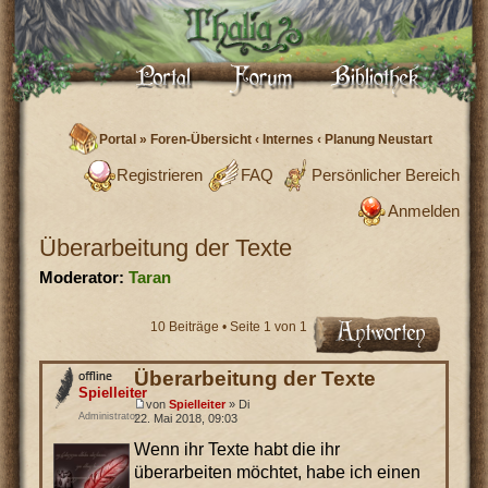
Portal
»
Foren-Übersicht
‹
Internes
‹
Planung Neustart
Registrieren
FAQ
Persönlicher Bereich
Anmelden
Überarbeitung der Texte
Moderator:
Taran
10 Beiträge • Seite
1
von
1
Überarbeitung der Texte
Spielleiter
von
Spielleiter
» Di
Administrator
22. Mai 2018, 09:03
Wenn ihr Texte habt die ihr
überarbeiten möchtet, habe ich einen