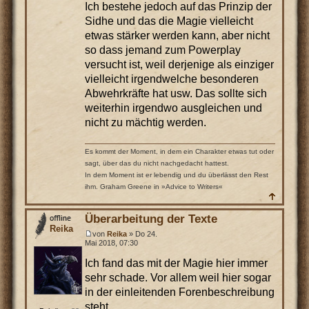
Ich bestehe jedoch auf das Prinzip der
Sidhe und das die Magie vielleicht
etwas stärker werden kann, aber nicht
so dass jemand zum Powerplay
versucht ist, weil derjenige als einziger
vielleicht irgendwelche besonderen
Abwehrkräfte hat usw. Das sollte sich
weiterhin irgendwo ausgleichen und
nicht zu mächtig werden.
Es kommt der Moment, in dem ein Charakter etwas tut oder
sagt, über das du nicht nachgedacht hattest.
In dem Moment ist er lebendig und du überlässt den Rest
ihm. Graham Greene in »Advice to Writers«
Überarbeitung der Texte
Reika
von
Reika
» Do 24.
Mai 2018, 07:30
Ich fand das mit der Magie hier immer
sehr schade. Vor allem weil hier sogar
in der einleitenden Forenbeschreibung
steht