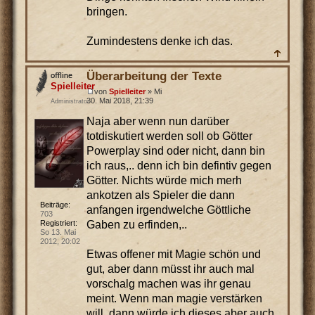
bringen.
Zumindestens denke ich das.
Überarbeitung der Texte
Spielleiter
von
Spielleiter
» Mi
30. Mai 2018, 21:39
Administrator
Naja aber wenn nun darüber
totdiskutiert werden soll ob Götter
Powerplay sind oder nicht, dann bin
ich raus,.. denn ich bin defintiv gegen
Götter. Nichts würde mich merh
ankotzen als Spieler die dann
Beiträge:
anfangen irgendwelche Göttliche
703
Gaben zu erfinden,..
Registriert:
So 13. Mai
2012, 20:02
Etwas offener mit Magie schön und
gut, aber dann müsst ihr auch mal
vorschalg machen was ihr genau
meint. Wenn man magie verstärken
will, dann würde ich dieses aber auch