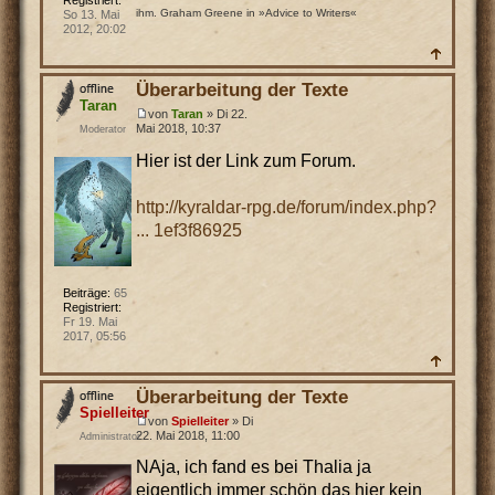
ihm. Graham Greene in »Advice to Writers«
So 13. Mai
2012, 20:02
Überarbeitung der Texte
Taran
von
Taran
» Di 22.
Mai 2018, 10:37
Moderator
Hier ist der Link zum Forum.
http://kyraldar-rpg.de/forum/index.php?
... 1ef3f86925
Beiträge:
65
Registriert:
Fr 19. Mai
2017, 05:56
Überarbeitung der Texte
Spielleiter
von
Spielleiter
» Di
22. Mai 2018, 11:00
Administrator
NAja, ich fand es bei Thalia ja
eigentlich immer schön das hier kein