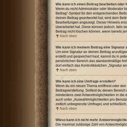
Wie kann ich einen Beitrag bearbeiten oder
Wenn du nicht Administrator oder Moderator bi
Beitrag“-Symbol für den entsprechenden Beitra
deinen Beitrag geantwortet hat, wird dein Beit
Bearbeitungen angezeigt. Dieser Hinweis ersc
überarbeitet hat. Diese können jedoch, falls s
Beitrag nicht löschen können, wenn bereits je
Nach oben
Wie kann ich meinem Beitrag eine Signatur
Um eine Signatur an deinen Beitrag anzufügen
erstellt und gespeichert hast, kannst du in j
persönlichen Bereich das standardmäßige Anhä
dort einfach das Kontrollkästchen „Signatur a
Nach oben
Wie kann ich eine Umfrage erstellen?
Wenn du ein neues Thema eröffnest oder den er
Beitragserstellung. Solltest du diesen Bereich
mindestens zwei Antwortmöglichkeiten in die e
auch unter „Auswahlmöglichkeiten pro Benutzer
zeitlich unbegrenzte Umfrage) und schließlic
Nach oben
Wieso kann ich nicht mehr Antwortmöglichke
Die maximal zulässige Zahl von Antwortmöglic