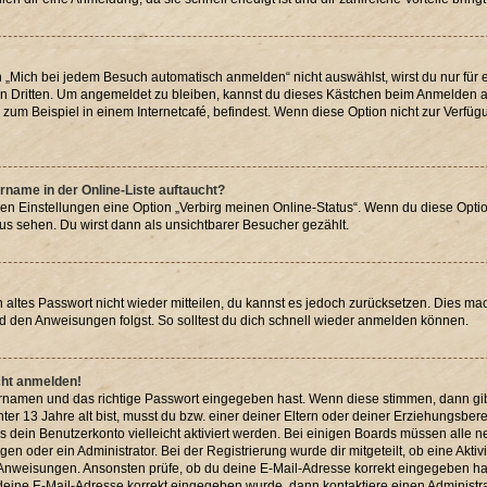
Mich bei jedem Besuch automatisch anmelden“ nicht auswählst, wirst du nur für e
n Dritten. Um angemeldet zu bleiben, kannst du dieses Kästchen beim Anmelden au
zum Beispiel in einem Internetcafé, befindest. Wenn diese Option nicht zur Verfüg
rname in der Online-Liste auftaucht?
den Einstellungen eine Option „Verbirg meinen Online-Status“. Wenn du diese Optio
us sehen. Du wirst dann als unsichtbarer Besucher gezählt.
in altes Passwort nicht wieder mitteilen, du kannst es jedoch zurücksetzen. Dies m
nd den Anweisungen folgst. So solltest du dich schnell wieder anmelden können.
icht anmelden!
zernamen und das richtige Passwort eingegeben hast. Wenn diese stimmen, dann gi
nter 13 Jahre alt bist, musst du bzw. einer deiner Eltern oder deiner Erziehungsbe
uss dein Benutzerkonto vielleicht aktiviert werden. Bei einigen Boards müssen alle 
n oder ein Administrator. Bei der Registrierung wurde dir mitgeteilt, ob eine Aktiv
n Anweisungen. Ansonsten prüfe, ob du deine E-Mail-Adresse korrekt eingegeben ha
s deine E-Mail-Adresse korrekt eingegeben wurde, dann kontaktiere einen Administra