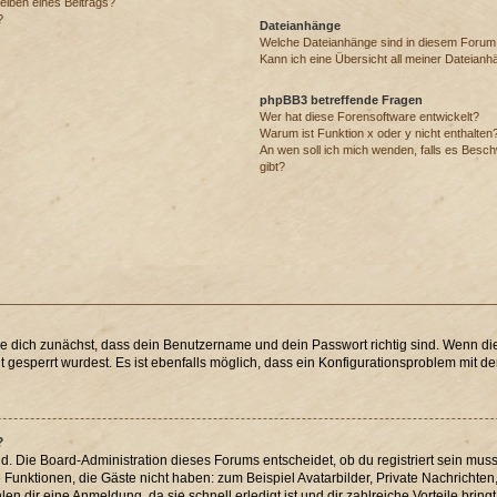
eiben eines Beitrags?
?
Dateianhänge
Welche Dateianhänge sind in diesem Forum
Kann ich eine Übersicht all meiner Dateianh
phpBB3 betreffende Fragen
Wer hat diese Forensoftware entwickelt?
Warum ist Funktion x oder y nicht enthalten
An wen soll ich mich wenden, falls es Besc
gibt?
re dich zunächst, dass dein Benutzername und dein Passwort richtig sind. Wenn die
 gesperrt wurdest. Es ist ebenfalls möglich, dass ein Konfigurationsproblem mit der
?
d. Die Board-Administration dieses Forums entscheidet, ob du registriert sein muss
che Funktionen, die Gäste nicht haben: zum Beispiel Avatarbilder, Private Nachrichten
n dir eine Anmeldung, da sie schnell erledigt ist und dir zahlreiche Vorteile bringt