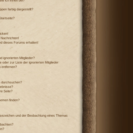
te ich ihnen bei?
en farbig dargestellt?
tartseite?
icken!
 Nachrichten!
ed dieses Forums erhalten!
 ignorierten Mitglieder?
 oder zur Liste der ignorierten Mitglieder
n entfernen?
n durchsuchen?
gebnisse?
e Seite?
hemen finden?
esezeichen und der Beobachtung eines Themas
obachten?
en?