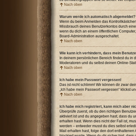
Nach oben
Warum werde ich automatisch abgemeldet?
Wenn du beim Anmelden das Kontrollkästchen „
Missbrauch deines Benutzerkontos durch eine
wenn du dich an einem öffentlichen Computer, 
Board-Administration ausgeschaltet.
Nach oben
Wie kann ich verhindern, dass mein Benutze
In deinem persönlichen Bereich findest du in 
Moderatoren und du selbst deinen Online-Stat
Nach oben
Ich habe mein Passwort vergessen!
Das ist nicht schlimm! Wir können dir zwar de
„Ich habe mein Passwort vergessen“ klickst u
Nach oben
Ich habe mich registriert, kann mich aber n
Überprüfe zuerst, ob du den richtigen Benut
aktiviert ist und du angegeben hast, dass du u
erhalten hast. Wenn dies nicht der Fall ist, m
werden – entweder musst du dies selbst erledige
Mail erhalten hast, folge den dort enthaltene
blockiert wurde. Wenn du dir sicher bist, das