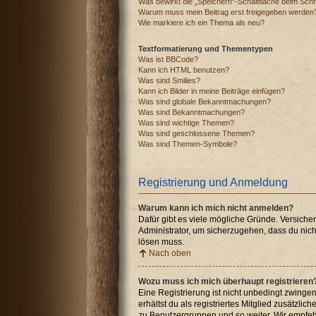
Was bewirkt die „Speichern“-Schaltfläche beim Schr
Warum muss mein Beitrag erst freigegeben werden
Wie markiere ich ein Thema als neu?
Textformatierung und Thementypen
Was ist BBCode?
Kann ich HTML benutzen?
Was sind Smilies?
Kann ich Bilder in meine Beiträge einfügen?
Was sind globale Bekanntmachungen?
Was sind Bekanntmachungen?
Was sind wichtige Themen?
Was sind geschlossene Themen?
Was sind Themen-Symbole?
Registrierung und Anmeldung
Warum kann ich mich nicht anmelden?
Dafür gibt es viele mögliche Gründe. Versiche
Administrator, um sicherzugehen, dass du nicht
lösen muss.
Nach oben
Wozu muss ich mich überhaupt registrieren
Eine Registrierung ist nicht unbedingt zwingen
erhältst du als registriertes Mitglied zusätzli
zu Benutzergruppen und so weiter. Wir empfehle