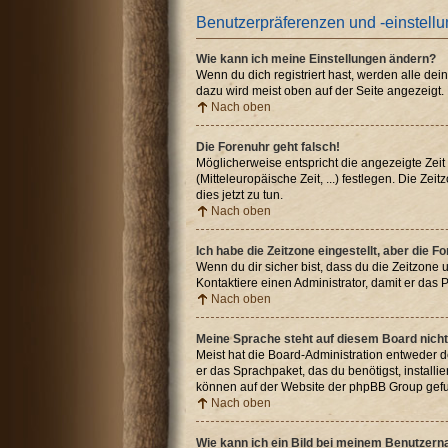
Benutzerpräferenzen und -einstell
Wie kann ich meine Einstellungen ändern?
Wenn du dich registriert hast, werden alle de
dazu wird meist oben auf der Seite angezeigt.
Nach oben
Die Forenuhr geht falsch!
Möglicherweise entspricht die angezeigte Zeit 
(Mitteleuropäische Zeit, ...) festlegen. Die Ze
dies jetzt zu tun.
Nach oben
Ich habe die Zeitzone eingestellt, aber die 
Wenn du dir sicher bist, dass du die Zeitzone u
Kontaktiere einen Administrator, damit er da
Nach oben
Meine Sprache steht auf diesem Board nicht
Meist hat die Board-Administration entweder de
er das Sprachpaket, das du benötigst, installi
können auf der Website der phpBB Group gefu
Nach oben
Wie kann ich ein Bild bei meinem Benutzer