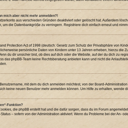
kann mich aber nicht mehr anmelden?!
utzerkonto aus verschieden Gründen deaktiviert oder gelöscht hat. Außerdem lösch
, um die Datenbankgröße zu verringern. Registriere dich einfach erneut und nimm 
d Protection Act of 1998 (deutsch: Gesetz zum Schutz der Privatsphäre von Kinder
glicherweise persönliche Daten von Kindern unter 13 Jahren erheben, hierzu die
 du dir unsicher bist, ob dies auf dich oder die Website, auf der du dich zu registr
dass das phpBB-Team keine Rechtsberatung anbieten kann und nicht die Anlaufstelle 
rden.
 Benutzername, mit dem du dich anmelden möchtest, von der Board-Administration 
sich keine neuen Benutzer mehr anmelden können. Um Hilfe zu erhalten, wende di
hen“-Funktion?
Cookies, die phpBB erstellt hat und die dafür sorgen, dass du im Forum angemelde
Status – sofern von der Administration aktiviert. Wenn du Probleme bei der An- o