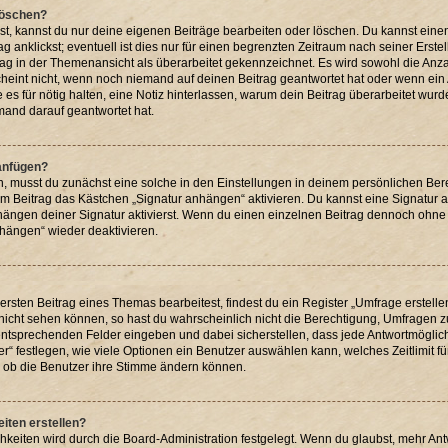
 löschen?
st, kannst du nur deine eigenen Beiträge bearbeiten oder löschen. Du kannst eine
g anklickst; eventuell ist dies nur für einen begrenzten Zeitraum nach seiner Erst
rag in der Themenansicht als überarbeitet gekennzeichnet. Es wird sowohl die Anzah
heint nicht, wenn noch niemand auf deinen Beitrag geantwortet hat oder wenn ein 
ie es für nötig halten, eine Notiz hinterlassen, warum dein Beitrag überarbeitet wur
mand darauf geantwortet hat.
 anfügen?
, musst du zunächst eine solche in den Einstellungen in deinem persönlichen Be
edem Beitrag das Kästchen „Signatur anhängen“ aktivieren. Du kannst eine Signatur
ngen deiner Signatur aktivierst. Wenn du einen einzelnen Beitrag dennoch ohne 
nhängen“ wieder deaktivieren.
sten Beitrag eines Themas bearbeitest, findest du ein Register „Umfrage erstelle
 nicht sehen können, so hast du wahrscheinlich nicht die Berechtigung, Umfragen zu 
ntsprechenden Felder eingeben und dabei sicherstellen, dass jede Antwortmöglichk
“ festlegen, wie viele Optionen ein Benutzer auswählen kann, welches Zeitlimit für
h, ob die Benutzer ihre Stimme ändern können.
iten erstellen?
hkeiten wird durch die Board-Administration festgelegt. Wenn du glaubst, mehr An