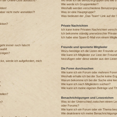
 der Online-Liste auftaucht?
Wo finde ich die Benutzergruppen und wie tre
Wie werde ich Gruppenleiter?
elden!
Weshalb werden verschiedene Benutzergrupp
h aber nicht mehr anmelden?!
Was ist eine Hauptgruppe?
Was bedeutet der „Das Team“-Link auf der S
nktion?
Private Nachrichten
Ich kann keine Privaten Nachrichten versch
Ich bekomme ständig unerwünschte Private
Ich habe eine Spam-E-Mail von einem Mitgli
 geht immer noch falsch!
Freunde und ignorierte Mitglieder
swahl!
Wozu benötige ich die Listen der Freunde und
nzeigen?
Wie kann ich Mitglieder zur Liste der Freunde
hinzufügen oder diese wieder aus den Liste
cke, werde ich aufgefordert, mich
Die Foren durchsuchen
Wie kann ich ein Forum oder mehrere Fore
Weshalb erhalte ich bei der Suche keine Er
Warum bekomme ich bei der Suche eine leer
?
Wie kann ich nach Mitgliedern suchen?
?
Wie kann ich meine eigenen Beiträge und T
tellen?
Benachrichtigungen und Lesezeichen
Was ist der Unterschied zwischen einem L
en?
oder Forums?
Wie kann ich ein Forum oder ein Thema be
Wie deaktiviere ich meine Benachrichtigung