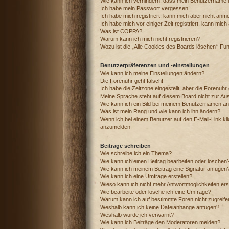
Wie kann ich verhindern, dass mein Benutzername in
Ich habe mein Passwort vergessen!
Ich habe mich registriert, kann mich aber nicht anm
Ich habe mich vor einiger Zeit registriert, kann mic
Was ist COPPA?
Warum kann ich mich nicht registrieren?
Wozu ist die „Alle Cookies des Boards löschen“-Fu
Benutzerpräferenzen und -einstellungen
Wie kann ich meine Einstellungen ändern?
Die Forenuhr geht falsch!
Ich habe die Zeitzone eingestellt, aber die Forenuhr
Meine Sprache steht auf diesem Board nicht zur Au
Wie kann ich ein Bild bei meinem Benutzernamen a
Was ist mein Rang und wie kann ich ihn ändern?
Wenn ich bei einem Benutzer auf den E-Mail-Link kli
anzumelden.
Beiträge schreiben
Wie schreibe ich ein Thema?
Wie kann ich einen Beitrag bearbeiten oder löschen
Wie kann ich meinem Beitrag eine Signatur anfügen
Wie kann ich eine Umfrage erstellen?
Wieso kann ich nicht mehr Antwortmöglichkeiten ers
Wie bearbeite oder lösche ich eine Umfrage?
Warum kann ich auf bestimmte Foren nicht zugreif
Weshalb kann ich keine Dateianhänge anfügen?
Weshalb wurde ich verwarnt?
Wie kann ich Beiträge den Moderatoren melden?