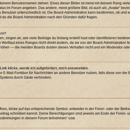
 deinem Benutzernamen stehen. Eines dieser Bilder ist meist mit deinem Rang verkn
atus im Forum angeben. Das andere, meist größere Bild, ist auch als „Avatar“ bezei
u Benutzer unterschiedlich ist. Die Board-Administration kann bestimmen, ob und 
st du die Board-Administration nach den Gründen dafür fragen.
ern?
 zeigen an, wie viele Beiträge du bislang erstellt hast oder identifizieren best
Wortlaut eines Ranges nicht direkt ändern, da sie von der Board-Administration fe
höhen — die meisten Boards dulden dieses Verhalten nicht und ein Moderator oder
Link klicke, werde ich aufgefordert, mich anzumelden.
rne E-Mail-Funktion für Nachrichten an andere Benutzer nutzen, falls diese von der 
Systems durch Gäste verhindern.
en, klicke auf das entsprechende Symbol, entweder in der Foren- oder der Beitrag
 Beitrag schreiben kannst. Deine Berechtigungen sind jeweils am Ende der Foren- und
 Abstimmungen in diesem Forum teilnehmen“ usw.