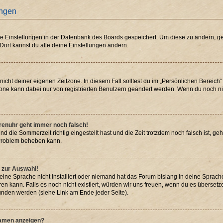
ungen
ine Einstellungen in der Datenbank des Boards gespeichert. Um diese zu ändern, ge
 Dort kannst du alle deine Einstellungen ändern.
nicht deiner eigenen Zeitzone. In diesem Fall solltest du im „Persönlichen Bereich
itzone kann dabei nur von registrierten Benutzern geändert werden. Wenn du noch nicht
Forenuhr geht immer noch falsch!
nd die Sommerzeit richtig eingestellt hast und die Zeit trotzdem noch falsch ist, geh
s Problem beheben kann.
 zur Auswahl!
ine Sprache nicht installiert oder niemand hat das Forum bislang in deine Sprache 
eren kann. Falls es noch nicht existiert, würden wir uns freuen, wenn du es überse
nden werden (siehe Link am Ende jeder Seite).
namen anzeigen?