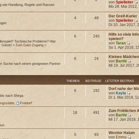
von
Spielleiter
ng wie Handlung, Regeln und Rassen
Mo 28. Mai 2012,
Der Greif-Kurier
4
48
von
Spielleiter
ungen
Di 10. Jan 2017, 
Hilfe so viele In
6
245
spielen?
lenspiel? Technische Probleme? Hier
von
Taran
ür Gäste!
> Zum Gast-Zugang <
So 1. Apr 2018, 1
Kleines Mädchen
6
24
von
Barthi
er Suche nach einem geeigneten Partner
Mi 19. Jul 2017, 
THEMEN
BEITRÄGE
LETZTER BEITRAG
Dorf nahe der 
6
192
von
Kayla
bis nach Shirga
Di 1. Mai 2018, 1
ungsstätte
,
Freidorf
Zum Fröhlichen 
18
491
von
Barthi
Mi 17. Jan 2018, 
mun
Westtor Halum
5
93
von
Emma