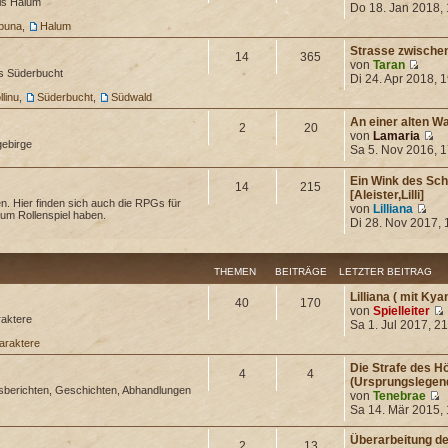
is Halum
Do 18. Jan 2018,
ibuna
,
Halum
Strasse zwischen
14
365
von
Taran
is Süderbucht
Di 24. Apr 2018, 
llinu
,
Süderbucht
,
Südwald
An einer alten W
2
20
von
Lamaria
gebirge
Sa 5. Nov 2016, 
Ein Wink des Sch
14
215
[Aleister,Lilli]
n. Hier finden sich auch die RPGs für
von
Lilliana
um Rollenspiel haben.
Di 28. Nov 2017, 
THEMEN
BEITRÄGE
LETZTER BEITRAG
Lilliana ( mit Ky
40
170
von
Spielleiter
aktere
Sa 1. Jul 2017, 2
araktere
Die Strafe des 
4
4
(Ursprungslegen
sberichten, Geschichten, Abhandlungen
von
Tenebrae
Sa 14. Mär 2015,
Überarbeitung de
2
13