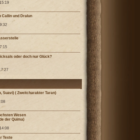
 15:19
 Callin und Dralun
19:32
asserstelle
17:15
icksals oder doch nur Glück?
17:27
an, Suavi) ( Zweitcharakter Taran)
1:08
Höchsten Wesen
de der Quima)
 14:08
r Texte