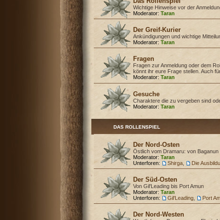
Das Rollenspiel
Wichtige Hinweise vor der Anmeldu
Moderator:
Taran
Der Greif-Kurier
Ankündigungen und wichtige Mitteil
Moderator:
Taran
Fragen
Fragen zur Anmeldung oder dem Rol
könnt ihr eure Frage stellen. Auch f
Moderator:
Taran
Gesuche
Charaktere die zu vergeben sind od
Moderator:
Taran
DAS ROLLENSPIEL
Der Nord-Osten
Östlich vom Dramaru: von Baganun 
Moderator:
Taran
Unterforen:
Shirga
,
Die Ausbild
Der Süd-Osten
Von Gil'Leading bis Port Amun
Moderator:
Taran
Unterforen:
Gil'Leading
,
Port A
Der Nord-Westen