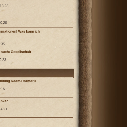
 13:28
20:20
formationen! Was kann ich
5:20
 sucht Gesellschaft
20:23
Mündung Kaam/Dramaru
1:16
Anker
14:21