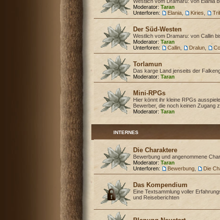
Westlich vom Dramaru: von Elania b
Moderator:
Taran
Unterforen:
Elania
,
Kiries
,
Tr
Der Süd-Westen
Westlich vom Dramaru: von Callin b
Moderator:
Taran
Unterforen:
Callin
,
Dralun
,
Co
Torlamun
Das karge Land jenseits der Falken
Moderator:
Taran
Mini-RPGs
Hier könnt ihr kleine RPGs ausspiele
Bewerber, die noch keinen Zugang z
Moderator:
Taran
INTERNES
Die Charaktere
Bewerbung und angenommene Char
Moderator:
Taran
Unterforen:
Bewerbung
,
Die Ch
Das Kompendium
Eine Textsammlung voller Erfahrung
und Reiseberichten