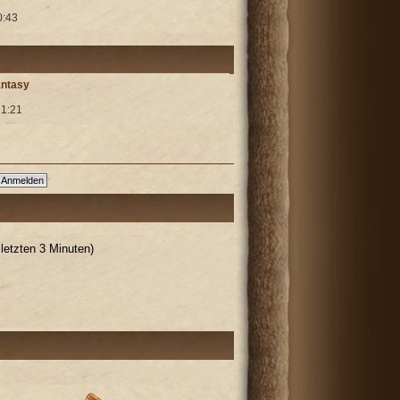
0:43
antasy
21:21
letzten 3 Minuten)