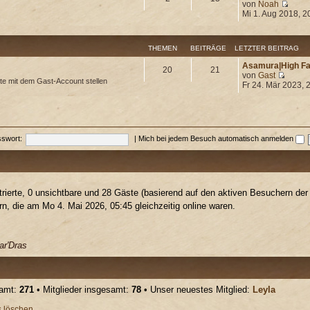
von
Noah
Mi 1. Aug 2018, 2
THEMEN
BEITRÄGE
LETZTER BEITRAG
Asamura|High F
20
21
von
Gast
te mit dem Gast-Account stellen
Fr 24. Mär 2023, 
swort:
|
Mich bei jedem Besuch automatisch anmelden
trierte, 0 unsichtbare und 28 Gäste (basierend auf den aktiven Besuchern der 
, die am Mo 4. Mai 2026, 05:45 gleichzeitig online waren.
ar'Dras
samt:
271
• Mitglieder insgesamt:
78
• Unser neuestes Mitglied:
Leyla
s löschen