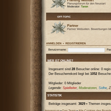
Planung Neustart
Planungsforum für den Neustart
Moderator:
Taran
OFF-TOPIC
Partner
Partner Webseiten. Bewerbungen bit
ANMELDEN
•
REGISTRIEREN
Benutzername:
Pas
WER IST ONLINE?
Insgesamt sind
28
Besucher online: 0 regis
Der Besucherrekord liegt bei
1052
Besuchern
Mitglieder: 0 Mitglieder
Legende:
Spielleiter
,
Moderatoren
,
Sidhe
,
Z
STATISTIK
Beiträge insgesamt:
3829
• Themen insge
Impressum
•
Das Team
•
Alle Cookies des Board