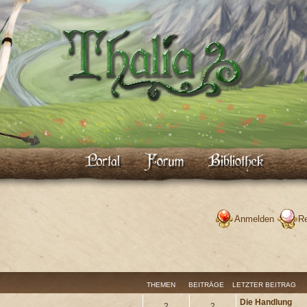
Anmelden
Re
THEMEN
BEITRÄGE
LETZTER BEITRAG
Die Handlung
2
2