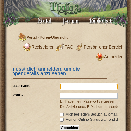
Portal
»
Foren-Übersicht
Registrieren
FAQ
Persönlicher Bereich
Anmelden
Du musst dich anmelden, um die
Gruppendetails anzusehen.
Benutzername:
Passwort:
Ich habe mein Passwort vergessen
Die Aktivierungs-E-Mail erneut senden
Mich bei jedem Besuch automatisch anm
Meinen Online-Status während dieser Si