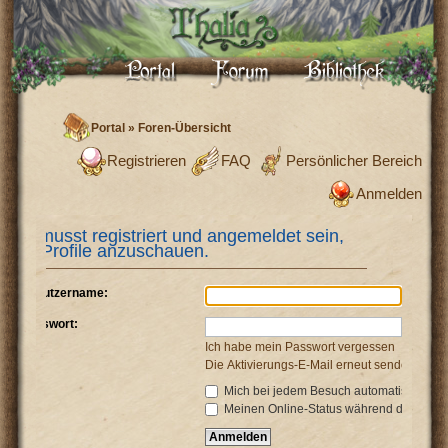
Portal
»
Foren-Übersicht
Registrieren
FAQ
Persönlicher Bereich
Anmelden
Du musst registriert und angemeldet sein,
um Profile anzuschauen.
Benutzername:
Passwort:
Ich habe mein Passwort vergessen
Die Aktivierungs-E-Mail erneut senden
Mich bei jedem Besuch automatisch anm
Meinen Online-Status während dieser Si