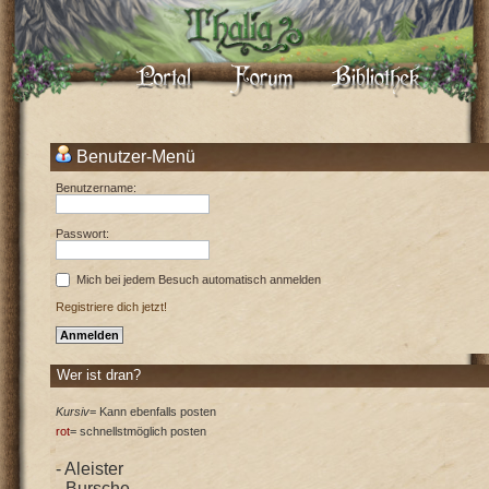
Benutzer-Menü
Benutzername:
Passwort:
Mich bei jedem Besuch automatisch anmelden
Registriere dich jetzt!
Wer ist dran?
Kursiv
= Kann ebenfalls posten
rot
= schnellstmöglich posten
- Aleister
- Bursche