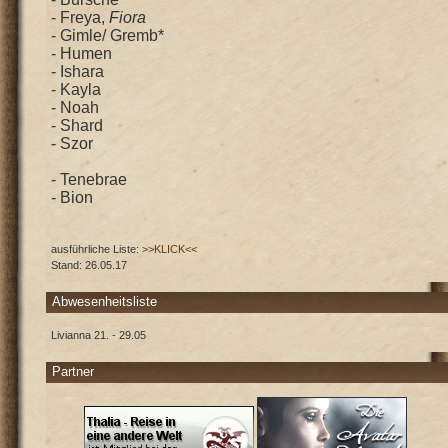
- Freya,
Fiora
- Gimle/ Gremb*
- Humen
- Ishara
- Kayla
- Noah
- Shard
- Szor
- Tenebrae
- Bion
ausführliche Liste:
>>KLICK<<
Stand: 26.05.17
Abwesenheitsliste
Livianna 21. - 29.05
Partner