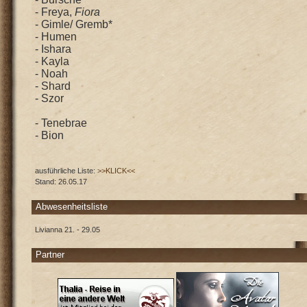
- Freya,
Fiora
- Gimle/ Gremb*
- Humen
- Ishara
- Kayla
- Noah
- Shard
- Szor
- Tenebrae
- Bion
ausführliche Liste:
>>KLICK<<
Stand: 26.05.17
Abwesenheitsliste
Livianna 21. - 29.05
Partner