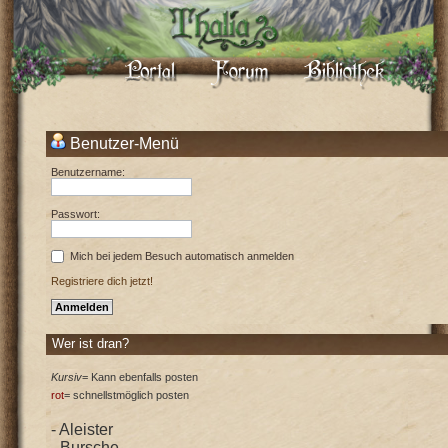
Benutzer-Menü
Benutzername:
Passwort:
Mich bei jedem Besuch automatisch anmelden
Registriere dich jetzt!
Wer ist dran?
Kursiv
= Kann ebenfalls posten
rot
= schnellstmöglich posten
- Aleister
- Bursche