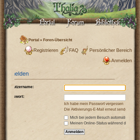
Portal
»
Foren-Übersicht
Registrieren
FAQ
Persönlicher Bereich
Anmelden
Anmelden
Benutzername:
Passwort:
Ich habe mein Passwort vergessen
Die Aktivierungs-E-Mail erneut senden
Mich bei jedem Besuch automatisch anm
Meinen Online-Status während dieser Si