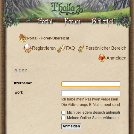
Portal
»
Foren-Übersicht
Registrieren
FAQ
Persönlicher Bereich
Anmelden
Anmelden
Benutzername:
Passwort:
Ich habe mein Passwort vergessen
Die Aktivierungs-E-Mail erneut senden
Mich bei jedem Besuch automatisch anm
Meinen Online-Status während dieser Si