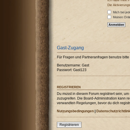
Ich habe mein 
Die Aktivierung
Mich bei je
Meinen Onli
Gast-Zugang
Für Fragen und Partneranfragen benutze bitt
Benutzername: Gast
Passwort: Gast123
REGISTRIEREN
Du musst in diesem Forum registriert sein, um
zuzugreifen. Die Board-Administration kann r
verwandten Regelungen, bevor du dich registri
Nutzungsbedingungen
|
Datenschutzrichtlini
Registrieren