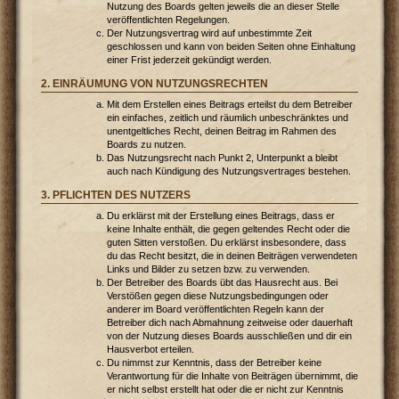
Nutzung des Boards gelten jeweils die an dieser Stelle
veröffentlichten Regelungen.
Der Nutzungsvertrag wird auf unbestimmte Zeit
geschlossen und kann von beiden Seiten ohne Einhaltung
einer Frist jederzeit gekündigt werden.
2. EINRÄUMUNG VON NUTZUNGSRECHTEN
Mit dem Erstellen eines Beitrags erteilst du dem Betreiber
ein einfaches, zeitlich und räumlich unbeschränktes und
unentgeltliches Recht, deinen Beitrag im Rahmen des
Boards zu nutzen.
Das Nutzungsrecht nach Punkt 2, Unterpunkt a bleibt
auch nach Kündigung des Nutzungsvertrages bestehen.
3. PFLICHTEN DES NUTZERS
Du erklärst mit der Erstellung eines Beitrags, dass er
keine Inhalte enthält, die gegen geltendes Recht oder die
guten Sitten verstoßen. Du erklärst insbesondere, dass
du das Recht besitzt, die in deinen Beiträgen verwendeten
Links und Bilder zu setzen bzw. zu verwenden.
Der Betreiber des Boards übt das Hausrecht aus. Bei
Verstößen gegen diese Nutzungsbedingungen oder
anderer im Board veröffentlichten Regeln kann der
Betreiber dich nach Abmahnung zeitweise oder dauerhaft
von der Nutzung dieses Boards ausschließen und dir ein
Hausverbot erteilen.
Du nimmst zur Kenntnis, dass der Betreiber keine
Verantwortung für die Inhalte von Beiträgen übernimmt, die
er nicht selbst erstellt hat oder die er nicht zur Kenntnis