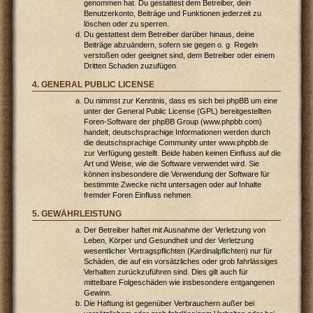
genommen hat. Du gestattest dem Betreiber, dein
Benutzerkonto, Beiträge und Funktionen jederzeit zu
löschen oder zu sperren.
Du gestattest dem Betreiber darüber hinaus, deine
Beiträge abzuändern, sofern sie gegen o. g. Regeln
verstoßen oder geeignet sind, dem Betreiber oder einem
Dritten Schaden zuzufügen.
4. GENERAL PUBLIC LICENSE
Du nimmst zur Kenntnis, dass es sich bei phpBB um eine
unter der General Public License (GPL) bereitgestellten
Foren-Software der phpBB Group (www.phpbb.com)
handelt; deutschsprachige Informationen werden durch
die deutschsprachige Community unter www.phpbb.de
zur Verfügung gestellt. Beide haben keinen Einfluss auf die
Art und Weise, wie die Software verwendet wird. Sie
können insbesondere die Verwendung der Software für
bestimmte Zwecke nicht untersagen oder auf Inhalte
fremder Foren Einfluss nehmen.
5. GEWÄHRLEISTUNG
Der Betreiber haftet mit Ausnahme der Verletzung von
Leben, Körper und Gesundheit und der Verletzung
wesentlicher Vertragspflichten (Kardinalpflichten) nur für
Schäden, die auf ein vorsätzliches oder grob fahrlässiges
Verhalten zurückzuführen sind. Dies gilt auch für
mittelbare Folgeschäden wie insbesondere entgangenen
Gewinn.
Die Haftung ist gegenüber Verbrauchern außer bei