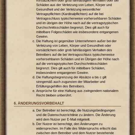
vorsätzlichem oder grob fahrlässigem Verhalten oder bei
Schäden aus der Verletzung von Leben, Körper und
Gesundheit und der Verletzung wesentlicher
Vertragspflichten (Kardinalpflichten) auf die bei
Vertragsschluss typischerweise vorhersehbaren Schäden
und im übrigen der Höhe nach auf die vertragstypischen
Durchschnittsschäden begrenzt. Dies gilt auch für
mittelbare Folgeschäden wie insbesondere entgangenen
Gewinn.
Die Haftung ist gegenüber Unternehmern außer bei der
Verletzung von Leben, Körper und Gesundheit oder
vorsätzlichem oder grob fahrlässigem Verhalten des
Betreibers auf die bei Vertragsschluss typischerweise
vorhersehbaren Schäden und im Übrigen der Höhe nach
auf die vertragstypischen Durchschnittsschäden
begrenzt. Dies gilt auch für mittelbare Schäden,
insbesondere entgangenen Gewinn.
Die Haftungsbegrenzung der Absätze a bis c gilt
sinngemäß auch zugunsten der Mitarbeiter und
Erfüllungsgehilfen des Betreibers.
Ansprüche für eine Haftung aus zwingendem nationalem
Recht bleiben unberührt.
6. ÄNDERUNGSVORBEHALT
Der Betreiber ist berechtigt, die Nutzungsbedingungen
und die Datenschutzrichtlinie zu ändern. Die Änderung
wird dem Nutzer per E-Mail mitgeteilt.
Der Nutzer ist berechtigt, den Änderungen zu
widersprechen. Im Falle des Widerspruchs erlischt das
zwischen dem Betreiber und dem Nutzer bestehende