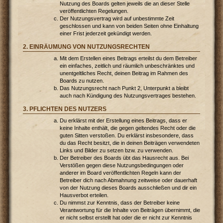
Nutzung des Boards gelten jeweils die an dieser Stelle
veröffentlichten Regelungen.
Der Nutzungsvertrag wird auf unbestimmte Zeit
geschlossen und kann von beiden Seiten ohne Einhaltung
einer Frist jederzeit gekündigt werden.
2. EINRÄUMUNG VON NUTZUNGSRECHTEN
Mit dem Erstellen eines Beitrags erteilst du dem Betreiber
ein einfaches, zeitlich und räumlich unbeschränktes und
unentgeltliches Recht, deinen Beitrag im Rahmen des
Boards zu nutzen.
Das Nutzungsrecht nach Punkt 2, Unterpunkt a bleibt
auch nach Kündigung des Nutzungsvertrages bestehen.
3. PFLICHTEN DES NUTZERS
Du erklärst mit der Erstellung eines Beitrags, dass er
keine Inhalte enthält, die gegen geltendes Recht oder die
guten Sitten verstoßen. Du erklärst insbesondere, dass
du das Recht besitzt, die in deinen Beiträgen verwendeten
Links und Bilder zu setzen bzw. zu verwenden.
Der Betreiber des Boards übt das Hausrecht aus. Bei
Verstößen gegen diese Nutzungsbedingungen oder
anderer im Board veröffentlichten Regeln kann der
Betreiber dich nach Abmahnung zeitweise oder dauerhaft
von der Nutzung dieses Boards ausschließen und dir ein
Hausverbot erteilen.
Du nimmst zur Kenntnis, dass der Betreiber keine
Verantwortung für die Inhalte von Beiträgen übernimmt, die
er nicht selbst erstellt hat oder die er nicht zur Kenntnis