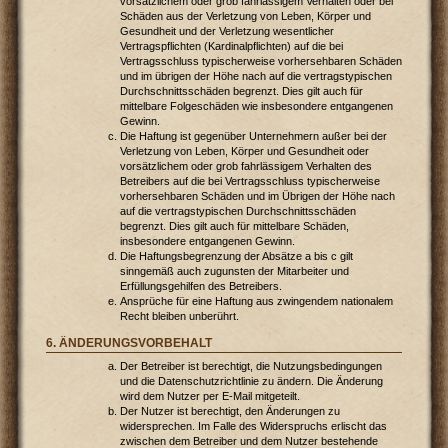
vorsätzlichem oder grob fahrlässigem Verhalten oder bei
Schäden aus der Verletzung von Leben, Körper und
Gesundheit und der Verletzung wesentlicher
Vertragspflichten (Kardinalpflichten) auf die bei
Vertragsschluss typischerweise vorhersehbaren Schäden
und im übrigen der Höhe nach auf die vertragstypischen
Durchschnittsschäden begrenzt. Dies gilt auch für
mittelbare Folgeschäden wie insbesondere entgangenen
Gewinn.
Die Haftung ist gegenüber Unternehmern außer bei der
Verletzung von Leben, Körper und Gesundheit oder
vorsätzlichem oder grob fahrlässigem Verhalten des
Betreibers auf die bei Vertragsschluss typischerweise
vorhersehbaren Schäden und im Übrigen der Höhe nach
auf die vertragstypischen Durchschnittsschäden
begrenzt. Dies gilt auch für mittelbare Schäden,
insbesondere entgangenen Gewinn.
Die Haftungsbegrenzung der Absätze a bis c gilt
sinngemäß auch zugunsten der Mitarbeiter und
Erfüllungsgehilfen des Betreibers.
Ansprüche für eine Haftung aus zwingendem nationalem
Recht bleiben unberührt.
6. ÄNDERUNGSVORBEHALT
Der Betreiber ist berechtigt, die Nutzungsbedingungen
und die Datenschutzrichtlinie zu ändern. Die Änderung
wird dem Nutzer per E-Mail mitgeteilt.
Der Nutzer ist berechtigt, den Änderungen zu
widersprechen. Im Falle des Widerspruchs erlischt das
zwischen dem Betreiber und dem Nutzer bestehende