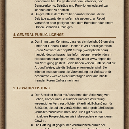
genommen hat. Du gestattest dem Betreiber, dein
Benutzerkonto, Beiträge und Funktionen jederzeit zu
löschen oder zu sperren.
Du gestattest dem Betreiber darüber hinaus, deine
Beiträge abzuändern, sofern sie gegen o. g. Regeln
verstoßen oder geeignet sind, dem Betreiber oder einem
Dritten Schaden zuzufügen.
4. GENERAL PUBLIC LICENSE
Du nimmst zur Kenntnis, dass es sich bei phpBB um eine
unter der General Public License (GPL) bereitgestellten
Foren-Software der phpBB Group (www.phpbb.com)
handelt; deutschsprachige Informationen werden durch
die deutschsprachige Community unter www.phpbb.de
zur Verfügung gestellt. Beide haben keinen Einfluss auf die
Art und Weise, wie die Software verwendet wird. Sie
können insbesondere die Verwendung der Software für
bestimmte Zwecke nicht untersagen oder auf Inhalte
fremder Foren Einfluss nehmen.
5. GEWÄHRLEISTUNG
Der Betreiber haftet mit Ausnahme der Verletzung von
Leben, Körper und Gesundheit und der Verletzung
wesentlicher Vertragspflichten (Kardinalpflichten) nur für
Schäden, die auf ein vorsätzliches oder grob fahrlässiges
Verhalten zurückzuführen sind. Dies gilt auch für
mittelbare Folgeschäden wie insbesondere entgangenen
Gewinn.
Die Haftung ist gegenüber Verbrauchern außer bei