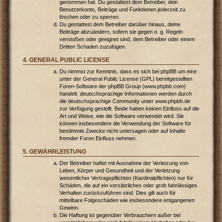
genommen hat. Du gestattest dem Betreiber, dein
Benutzerkonto, Beiträge und Funktionen jederzeit zu
löschen oder zu sperren.
Du gestattest dem Betreiber darüber hinaus, deine
Beiträge abzuändern, sofern sie gegen o. g. Regeln
verstoßen oder geeignet sind, dem Betreiber oder einem
Dritten Schaden zuzufügen.
4. GENERAL PUBLIC LICENSE
Du nimmst zur Kenntnis, dass es sich bei phpBB um eine
unter der General Public License (GPL) bereitgestellten
Foren-Software der phpBB Group (www.phpbb.com)
handelt; deutschsprachige Informationen werden durch
die deutschsprachige Community unter www.phpbb.de
zur Verfügung gestellt. Beide haben keinen Einfluss auf die
Art und Weise, wie die Software verwendet wird. Sie
können insbesondere die Verwendung der Software für
bestimmte Zwecke nicht untersagen oder auf Inhalte
fremder Foren Einfluss nehmen.
5. GEWÄHRLEISTUNG
Der Betreiber haftet mit Ausnahme der Verletzung von
Leben, Körper und Gesundheit und der Verletzung
wesentlicher Vertragspflichten (Kardinalpflichten) nur für
Schäden, die auf ein vorsätzliches oder grob fahrlässiges
Verhalten zurückzuführen sind. Dies gilt auch für
mittelbare Folgeschäden wie insbesondere entgangenen
Gewinn.
Die Haftung ist gegenüber Verbrauchern außer bei