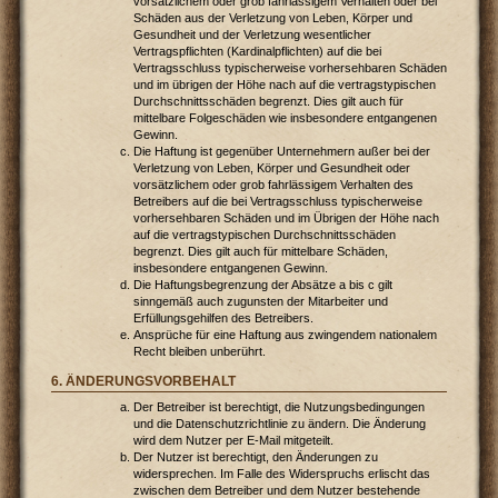
vorsätzlichem oder grob fahrlässigem Verhalten oder bei
Schäden aus der Verletzung von Leben, Körper und
Gesundheit und der Verletzung wesentlicher
Vertragspflichten (Kardinalpflichten) auf die bei
Vertragsschluss typischerweise vorhersehbaren Schäden
und im übrigen der Höhe nach auf die vertragstypischen
Durchschnittsschäden begrenzt. Dies gilt auch für
mittelbare Folgeschäden wie insbesondere entgangenen
Gewinn.
Die Haftung ist gegenüber Unternehmern außer bei der
Verletzung von Leben, Körper und Gesundheit oder
vorsätzlichem oder grob fahrlässigem Verhalten des
Betreibers auf die bei Vertragsschluss typischerweise
vorhersehbaren Schäden und im Übrigen der Höhe nach
auf die vertragstypischen Durchschnittsschäden
begrenzt. Dies gilt auch für mittelbare Schäden,
insbesondere entgangenen Gewinn.
Die Haftungsbegrenzung der Absätze a bis c gilt
sinngemäß auch zugunsten der Mitarbeiter und
Erfüllungsgehilfen des Betreibers.
Ansprüche für eine Haftung aus zwingendem nationalem
Recht bleiben unberührt.
6. ÄNDERUNGSVORBEHALT
Der Betreiber ist berechtigt, die Nutzungsbedingungen
und die Datenschutzrichtlinie zu ändern. Die Änderung
wird dem Nutzer per E-Mail mitgeteilt.
Der Nutzer ist berechtigt, den Änderungen zu
widersprechen. Im Falle des Widerspruchs erlischt das
zwischen dem Betreiber und dem Nutzer bestehende