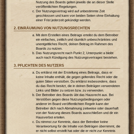
Nutzung des Boards gelten jeweils die an dieser Stelle
veröffentlichten Regelungen.
Der Nutzungsvertrag wird auf unbestimmte Zeit
geschlossen und kann von beiden Seiten ohne Einhaltung
einer Frist jederzeit gekündigt werden.
2. EINRÄUMUNG VON NUTZUNGSRECHTEN
Mit dem Erstellen eines Beitrags erteilst du dem Betreiber
ein einfaches, zeitlich und räumlich unbeschränktes und
unentgeltliches Recht, deinen Beitrag im Rahmen des
Boards zu nutzen.
Das Nutzungsrecht nach Punkt 2, Unterpunkt a bleibt
auch nach Kündigung des Nutzungsvertrages bestehen.
3. PFLICHTEN DES NUTZERS
Du erklärst mit der Erstellung eines Beitrags, dass er
keine Inhalte enthält, die gegen geltendes Recht oder die
guten Sitten verstoßen. Du erklärst insbesondere, dass
du das Recht besitzt, die in deinen Beiträgen verwendeten
Links und Bilder zu setzen bzw. zu verwenden.
Der Betreiber des Boards übt das Hausrecht aus. Bei
Verstößen gegen diese Nutzungsbedingungen oder
anderer im Board veröffentlichten Regeln kann der
Betreiber dich nach Abmahnung zeitweise oder dauerhaft
von der Nutzung dieses Boards ausschließen und dir ein
Hausverbot erteilen.
Du nimmst zur Kenntnis, dass der Betreiber keine
Verantwortung für die Inhalte von Beiträgen übernimmt, die
er nicht selbst erstellt hat oder die er nicht zur Kenntnis