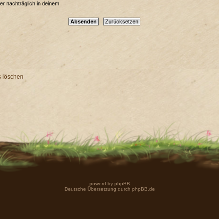
er nachträglich in deinem
s löschen
powerd by
phpBB
Deutsche Übersetzung durch
phpBB.de