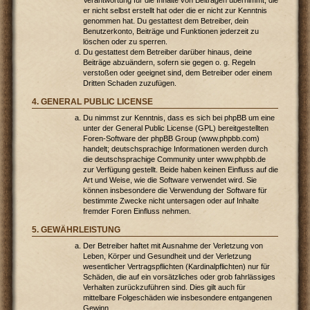
er nicht selbst erstellt hat oder die er nicht zur Kenntnis
genommen hat. Du gestattest dem Betreiber, dein
Benutzerkonto, Beiträge und Funktionen jederzeit zu
löschen oder zu sperren.
Du gestattest dem Betreiber darüber hinaus, deine
Beiträge abzuändern, sofern sie gegen o. g. Regeln
verstoßen oder geeignet sind, dem Betreiber oder einem
Dritten Schaden zuzufügen.
4. GENERAL PUBLIC LICENSE
Du nimmst zur Kenntnis, dass es sich bei phpBB um eine
unter der General Public License (GPL) bereitgestellten
Foren-Software der phpBB Group (www.phpbb.com)
handelt; deutschsprachige Informationen werden durch
die deutschsprachige Community unter www.phpbb.de
zur Verfügung gestellt. Beide haben keinen Einfluss auf die
Art und Weise, wie die Software verwendet wird. Sie
können insbesondere die Verwendung der Software für
bestimmte Zwecke nicht untersagen oder auf Inhalte
fremder Foren Einfluss nehmen.
5. GEWÄHRLEISTUNG
Der Betreiber haftet mit Ausnahme der Verletzung von
Leben, Körper und Gesundheit und der Verletzung
wesentlicher Vertragspflichten (Kardinalpflichten) nur für
Schäden, die auf ein vorsätzliches oder grob fahrlässiges
Verhalten zurückzuführen sind. Dies gilt auch für
mittelbare Folgeschäden wie insbesondere entgangenen
Gewinn.