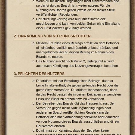
Wenn du mit diesen Regelungen nicht einverstanden bist,
so darfst du das Board nicht weiter nutzen. Für die
Nutzung des Boards gelten jeweils die an dieser Stelle
veröffentlichten Regelungen.
Der Nutzungsvertrag wird auf unbestimmte Zeit
geschlossen und kann von beiden Seiten ohne Einhaltung
einer Frist jederzeit gekündigt werden.
2. EINRÄUMUNG VON NUTZUNGSRECHTEN
Mit dem Erstellen eines Beitrags erteilst du dem Betreiber
ein einfaches, zeitlich und räumlich unbeschränktes und
unentgeltliches Recht, deinen Beitrag im Rahmen des
Boards zu nutzen.
Das Nutzungsrecht nach Punkt 2, Unterpunkt a bleibt
auch nach Kündigung des Nutzungsvertrages bestehen.
3. PFLICHTEN DES NUTZERS
Du erklärst mit der Erstellung eines Beitrags, dass er
keine Inhalte enthält, die gegen geltendes Recht oder die
guten Sitten verstoßen. Du erklärst insbesondere, dass
du das Recht besitzt, die in deinen Beiträgen verwendeten
Links und Bilder zu setzen bzw. zu verwenden.
Der Betreiber des Boards übt das Hausrecht aus. Bei
Verstößen gegen diese Nutzungsbedingungen oder
anderer im Board veröffentlichten Regeln kann der
Betreiber dich nach Abmahnung zeitweise oder dauerhaft
von der Nutzung dieses Boards ausschließen und dir ein
Hausverbot erteilen.
Du nimmst zur Kenntnis, dass der Betreiber keine
Verantwortung für die Inhalte von Beiträgen übernimmt, die