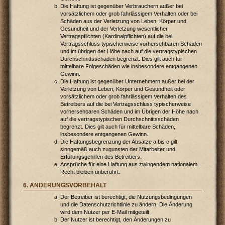
Die Haftung ist gegenüber Verbrauchern außer bei
vorsätzlichem oder grob fahrlässigem Verhalten oder bei
Schäden aus der Verletzung von Leben, Körper und
Gesundheit und der Verletzung wesentlicher
Vertragspflichten (Kardinalpflichten) auf die bei
Vertragsschluss typischerweise vorhersehbaren Schäden
und im übrigen der Höhe nach auf die vertragstypischen
Durchschnittsschäden begrenzt. Dies gilt auch für
mittelbare Folgeschäden wie insbesondere entgangenen
Gewinn.
Die Haftung ist gegenüber Unternehmern außer bei der
Verletzung von Leben, Körper und Gesundheit oder
vorsätzlichem oder grob fahrlässigem Verhalten des
Betreibers auf die bei Vertragsschluss typischerweise
vorhersehbaren Schäden und im Übrigen der Höhe nach
auf die vertragstypischen Durchschnittsschäden
begrenzt. Dies gilt auch für mittelbare Schäden,
insbesondere entgangenen Gewinn.
Die Haftungsbegrenzung der Absätze a bis c gilt
sinngemäß auch zugunsten der Mitarbeiter und
Erfüllungsgehilfen des Betreibers.
Ansprüche für eine Haftung aus zwingendem nationalem
Recht bleiben unberührt.
6. ÄNDERUNGSVORBEHALT
Der Betreiber ist berechtigt, die Nutzungsbedingungen
und die Datenschutzrichtlinie zu ändern. Die Änderung
wird dem Nutzer per E-Mail mitgeteilt.
Der Nutzer ist berechtigt, den Änderungen zu