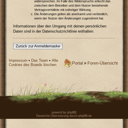
widersprechen. Im Falle des Widerspruchs erlischt das
zwischen dem Betreiber und dem Nutzer bestehende
Vertragsverhältnis mit sofortiger Wirkung.
Die Änderungen gelten als anerkannt und verbindlich,
wenn der Nutzer den Änderungen zugestimmt hat.
Informationen über den Umgang mit deinen persönlichen
Daten sind in der Datenschutzrichtlinie enthalten.
Zurück zur Anmeldemaske
Impressum
•
Das Team
•
Alle
Portal
»
Foren-Übersicht
Cookies des Boards löschen
powerd by
phpBB
Deutsche Übersetzung durch
phpBB.de