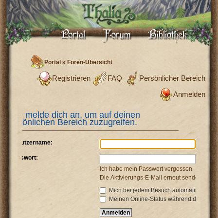
Portal
»
Foren-Übersicht
Registrieren
FAQ
Persönlicher Bereich
Anmelden
Bitte melde dich an, um auf deinen
persönlichen Bereich zuzugreifen.
Benutzername:
Passwort:
Ich habe mein Passwort vergessen
Die Aktivierungs-E-Mail erneut senden
Mich bei jedem Besuch automatisch anm
Meinen Online-Status während dieser Si