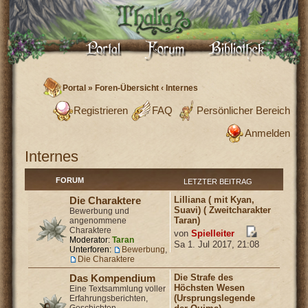
Portal
»
Foren-Übersicht
‹
Internes
Registrieren
FAQ
Persönlicher Bereich
Anmelden
Internes
FORUM
LETZTER BEITRAG
Lilliana ( mit Kyan,
Die Charaktere
Suavi) ( Zweitcharakter
Bewerbung und
Taran)
angenommene
Charaktere
von
Spielleiter
Moderator:
Taran
Sa 1. Jul 2017, 21:08
Unterforen:
Bewerbung
,
Die Charaktere
Die Strafe des
Das Kompendium
Höchsten Wesen
Eine Textsammlung voller
(Ursprungslegende
Erfahrungsberichten,