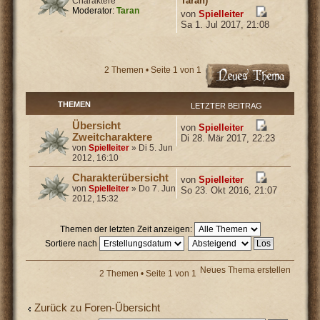
Taran)
Charaktere
Moderator:
Taran
von
Spielleiter
Sa 1. Jul 2017, 21:08
2 Themen • Seite
1
von
1
THEMEN
LETZTER BEITRAG
Übersicht
von
Spielleiter
Zweitcharaktere
Di 28. Mär 2017, 22:23
von
Spielleiter
» Di 5. Jun
2012, 16:10
Charakterübersicht
von
Spielleiter
von
Spielleiter
» Do 7. Jun
So 23. Okt 2016, 21:07
2012, 15:32
Themen der letzten Zeit anzeigen:
Sortiere nach
Neues Thema erstellen
2 Themen • Seite
1
von
1
Zurück zu Foren-Übersicht