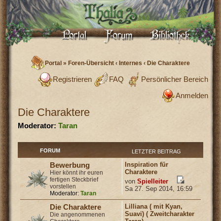
Portal
»
Foren-Übersicht
‹
Internes
‹
Die Charaktere
Registrieren
FAQ
Persönlicher Bereich
Anmelden
Die Charaktere
Moderator:
Taran
FORUM
LETZTER BEITRAG
Inspiration für
Bewerbung
Charaktere
Hier könnt ihr euren
fertigen Steckbrief
von
Spielleiter
vorstellen
Sa 27. Sep 2014, 16:59
Moderator:
Taran
Lilliana ( mit Kyan,
Die Charaktere
Suavi) ( Zweitcharakter
Die angenommenen