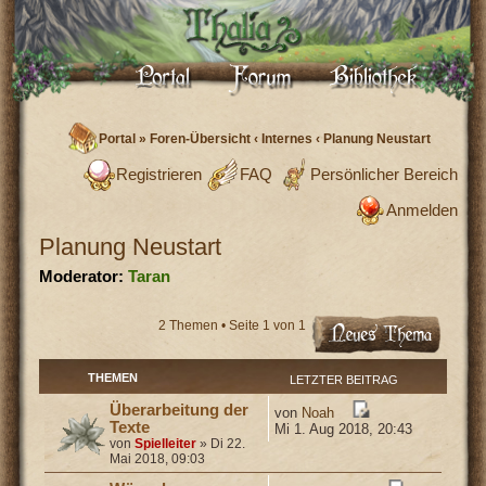
Portal
»
Foren-Übersicht
‹
Internes
‹
Planung Neustart
Registrieren
FAQ
Persönlicher Bereich
Anmelden
Planung Neustart
Moderator:
Taran
2 Themen • Seite
1
von
1
THEMEN
LETZTER BEITRAG
Überarbeitung der
von
Noah
Texte
Mi 1. Aug 2018, 20:43
von
Spielleiter
» Di 22.
Mai 2018, 09:03