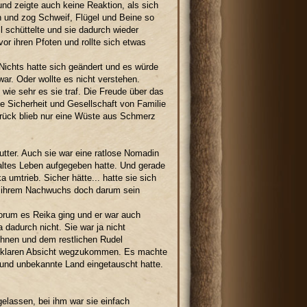
nd zeigte auch keine Reaktion, als sich
in und zog Schweif, Flügel und Beine so
 schüttelte und sie dadurch wieder
vor ihren Pfoten und rollte sich etwas
. Nichts hatte sich geändert und es würde
war. Oder wollte es nicht verstehen.
wie sehr es sie traf. Die Freude über das
 Sicherheit und Gesellschaft von Familie
rück blieb nur eine Wüste aus Schmerz
utter. Auch sie war eine ratlose Nomadin
 altes Leben aufgegeben hatte. Und gerade
 umtrieb. Sicher hätte... hatte sie sich
es ihrem Nachwuchs doch darum sein
orum es Reika ging und er war auch
dadurch nicht. Sie war ja nicht
ihnen und dem restlichen Rudel
er klaren Absicht wegzukommen. Es machte
und unbekannte Land eingetauscht hatte.
gelassen, bei ihm war sie einfach