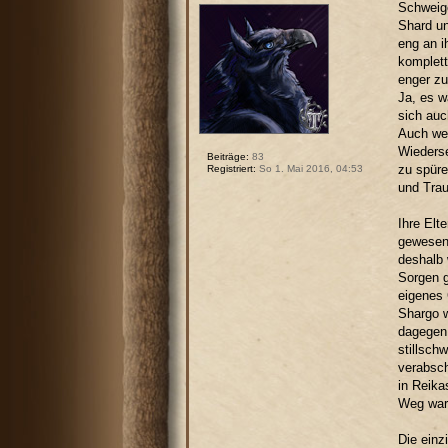
Schweige
Shard un
eng an i
komplett
enger zu
Ja, es w
sich auc
Auch wen
Wiederse
Beiträge:
83
zu spüre
Registriert:
So 1. Mai 2016, 04:53
und Trau
Ihre Elt
gewesen,
deshalb 
Sorgen g
eigenes 
Shargo w
dagegen 
stillsch
verabsch
in Reika
Weg war
Die einz