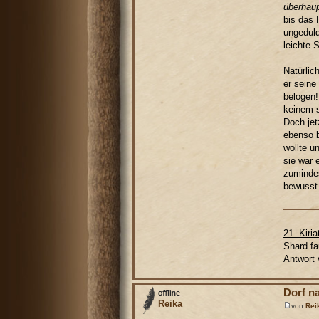
überhaup
bis das 
ungeduld
leichte 
Natürlic
er seine
belogen!
keinem s
Doch jet
ebenso b
wollte u
sie war 
zumindes
bewusst 
21. Kiri
Shard fa
Antwort 
Dorf n
Reika
von
Rei