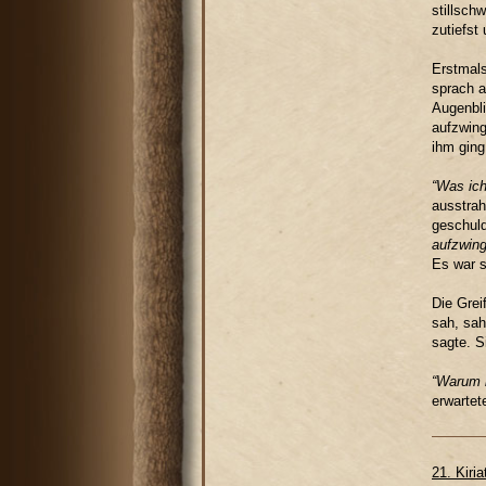
stillsch
zutiefst 
Erstmals
sprach a
Augenbli
aufzwin
ihm ging
“Was ich
ausstrah
geschuld
aufzwing
Es war s
Die Grei
sah, sah
sagte. S
“Warum b
erwartet
21. Kiri