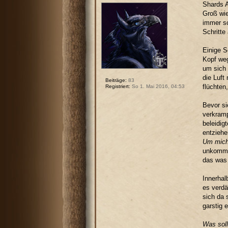
Shards A
Groß wie
immer sc
Schritte
Einige S
Kopf weg
um sich 
die Luft
Beiträge:
83
flüchten
Registriert:
So 1. Mai 2016, 04:53
Bevor si
verkramp
beleidig
entziehe
Um mich
unkommen
das was 
Innerhal
es verdäc
sich da 
garstig e
Was soll