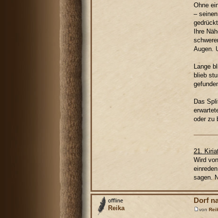
Ohne ein
– seinen
gedrückt
Ihre Näh
schwerer
Augen. 
Lange bl
blieb st
gefunden
Das Spli
erwartet
oder zu 
21. Kiri
Wird von
einreden
sagen. N
Dorf n
Reika
von
Rei