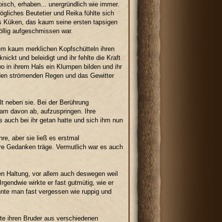
isch, erhaben... unergründlich wie immer.
ögliches Beutetier und Reika fühlte sich
hes Küken, das kaum seine ersten tapsigen
völlig aufgeschmissen war.
nem kaum merklichen Kopfschütteln ihren
ickt und beleidigt und ihr fehlte die Kraft
o in ihrem Hals ein Klumpen bilden und ihr
in den strömenden Regen und das Gewitter
t neben sie. Bei der Berührung
sam davon ab, aufzuspringen. Ihre
es auch bei ihr getan hatte und sich ihm nun
e, aber sie ließ es erstmal
re Gedanken träge. Vermutlich war es auch
en Haltung, vor allem auch deswegen weil
 Irgendwie wirkte er fast gutmütig, wie er
nnte man fast vergessen wie ruppig und
te ihren Bruder aus verschiedenen