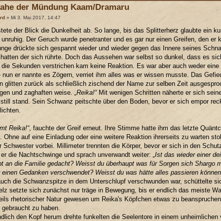
nahe der Mündung Kaam/Dramaru
rd
» Mi 3. Mai 2017, 14:47
astete der Blick die Dunkelheit ab. So lange, bis das Splitterherz glaubte ein 
 unruhig. Der Geruch wurde penetranter und es gar nur einen Greifen, den er 
nge drückte sich gespannt wieder und wieder gegen das Innere seines Schnabe
hatten der sich rührte. Doch das Aussehen war selbst so dunkel, dass es s
 die Sekunden verstrichen kam keine Reaktion. Es war aber auch weder eine 
 nun er nannte es Zögern, verriet ihm alles was er wissen musste. Das Gefied
n glitten zurück als schließlich zischend der Name zur selben Zeit ausgesproc
igen und zaghaften weise.
„Reika!“
Mit wenigen Schritten näherte er sich sein
still stand. Sein Schwanz peitschte über den Boden, bevor er sich empor re
lichten.
mt Reika!“
, fauchte der Greif erneut. Ihre Stimme hatte ihm das letzte Quän
. Ohne auf eine Einladung oder eine weitere Reaktion ihrerseits zu warten st
r Schwester vorbei. Millimeter trennten die Körper, bevor er sich in den Schu
 er die Nachtschwinge und sprach unverwandt weiter:
„Ist das wieder einer d
t an die Familie gedacht? Weisst du überhaupt was für Sorgen sich Shargo 
 einen Gedanken verschwendet? Weisst du was hätte alles passieren können
uch die Schwanzspitze in dem Unterschlupf verschwunden war, schüttelte sich 
lz setzte sich zunächst nur träge in Bewegung, bis er endlich das meiste Wa
eils rhetorischer Natur gewesen um Reika's Köpfchen etwas zu beanspruchen. 
t gebraucht zu haben.
ndlich den Kopf herum drehte funkelten die Seelentore in einem unheimlichen 