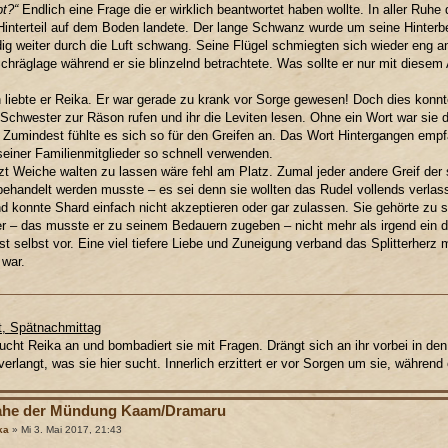
t?“
Endlich eine Frage die er wirklich beantwortet haben wollte. In aller Ruhe
Hinterteil auf dem Boden landete. Der lange Schwanz wurde um seine Hinterb
ig weiter durch die Luft schwang. Seine Flügel schmiegten sich wieder eng an
Schräglage während er sie blinzelnd betrachtete. Was sollte er nur mit diesem
h liebte er Reika. Er war gerade zu krank vor Sorge gewesen! Doch dies konnt
 Schwester zur Räson rufen und ihr die Leviten lesen. Ohne ein Wort war sie
 Zumindest fühlte es sich so für den Greifen an. Das Wort Hintergangen empfa
einer Familienmitglieder so schnell verwenden.
zt Weiche walten zu lassen wäre fehl am Platz. Zumal jeder andere Greif der 
ehandelt werden musste – es sei denn sie wollten das Rudel vollends verlass
nd konnte Shard einfach nicht akzeptieren oder gar zulassen. Sie gehörte zu
er – das musste er zu seinem Bedauern zugeben – nicht mehr als irgend ein d
t selbst vor. Eine viel tiefere Liebe und Zuneigung verband das Splitterherz
war.
at, Spätnachmittag
ucht Reika an und bombadiert sie mit Fragen. Drängt sich an ihr vorbei in den 
verlangt, was sie hier sucht. Innerlich erzittert er vor Sorgen um sie, während e
ahe der Mündung Kaam/Dramaru
ka
» Mi 3. Mai 2017, 21:43