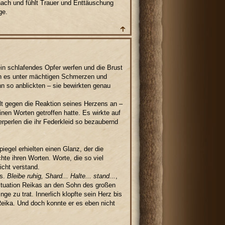
nach und fühlt Trauer und Enttäuschung
ge.
ein schlafendes Opfer werfen und die Brust
en es unter mächtigen Schmerzen und
hn so anblickten – sie bewirkten genau
lt gegen die Reaktion seines Herzens an –
inen Worten getroffen hatte. Es wirkte auf
rperlen die ihr Federkleid so bezaubernd
egel erhielten einen Glanz, der die
hte ihren Worten. Worte, die so viel
icht verstand.
ls.
Bleibe ruhig, Shard... Halte... stand...
,
Situation Reikas an den Sohn des großen
e zu trat. Innerlich klopfte sein Herz bis
eika. Und doch konnte er es eben nicht