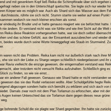
nd und mit gesenktem Kopf ließ Reika die Schimpftirade über sich ergehen u
gefragt neben sie in den Unterschlupf quetschte. Sie legte sich nur wieder h
hren Körper wie es möglich war. Auch als Shard sich das Wasser aus dem Fell
 durchnässte, rührte sie sich nicht. Stumm starrte sie weiter auf einen Punkt 
sammen wodurch sie noch kleiner erschien als sonst.
ar eindeutig ihr Bruder und er hatte genauso reagiert wie sie befürchtet hatte
h nie ändern. Er verstand nicht was sie fühlte und wie ihre Sicht auf die Welt 
n Reika diese Reaktion vorhergesehen hatte, war sie doch selbst überrascht 
hen und das schöne Gefühl, aus der Einsamkeit auszubrechen und wieder die
n, beides wurde durch seine Worte hinweggefegt wie Staub im Sturmwind. Zu
er.
ern waren nicht das Problem. Reika kam nicht nur äußerlich stark nach ihrer M
 ehe sie sich der Liebe zu Shargo wegen schließlich niedergelassen und ihr
war Ravia vielleicht die einzige gewesen, die einigermaßen verstand was Reika
emacht, aber trotzdem nicht versucht Reika aufzuhalten. Schließlich ging 
Glück zu finden, so wie sie einst...
ar ein anderer Fall gewesen. Genauso wie Shard hatte er nicht verstanden w
gewesen das sie das Rudel verlassen wollte. Aber Schuldgefühle hegte Reika 
weigend abgezogen sondern hatte sich bemüht zu erklären und sich auch von 
iedet. Damals zwar noch mit dem Plan Torlamun zu erforschen, aber mit d
s Augen keinen Unterschied das sie Torlamun dann gegen dieses neue grüne 
 weg.
ige bohrende Schuld die sie plagte war Shard gegenüber. Ihn hatte sie zurück