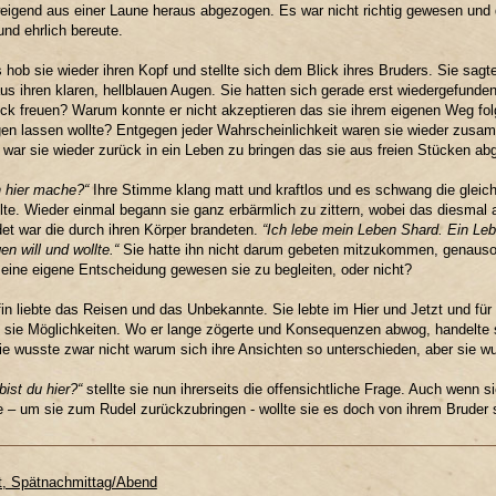
weigend aus einer Laune heraus abgezogen. Es war nicht richtig gewesen und 
und ehrlich bereute.
 hob sie wieder ihren Kopf und stellte sich dem Blick ihres Bruders. Sie sagte n
us ihren klaren, hellblauen Augen. Sie hatten sich gerade erst wiedergefunde
ck freuen? Warum konnte er nicht akzeptieren das sie ihrem eigenen Weg fol
gen lassen wollte? Entgegen jeder Wahrscheinlichkeit waren sie wieder zu
 war sie wieder zurück in ein Leben zu bringen das sie aus freien Stücken abg
 hier mache?“
Ihre Stimme klang matt und kraftlos und es schwang die gleiche
lte. Wieder einmal begann sie ganz erbärmlich zu zittern, wobei das diesmal
et war die durch ihren Körper brandeten.
“Ich lebe mein Leben Shard. Ein Leb
en will und wollte.“
Sie hatte ihn nicht darum gebeten mitzukommen, genauso 
eine eigene Entscheidung gewesen sie zu begleiten, oder nicht?
fin liebte das Reisen und das Unbekannte. Sie lebte im Hier und Jetzt und fü
 sie Möglichkeiten. Wo er lange zögerte und Konsequenzen abwog, handelte si
ie wusste zwar nicht warum sich ihre Ansichten so unterschieden, aber sie 
ist du hier?“
stellte sie nun ihrerseits die offensichtliche Frage. Auch wenn 
e – um sie zum Rudel zurückzubringen - wollte sie es doch von ihrem Bruder 
at, Spätnachmittag/Abend