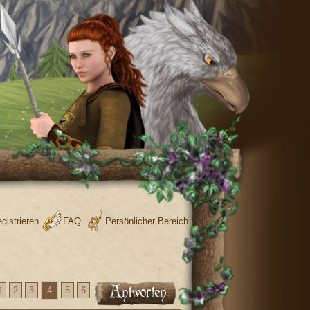
gistrieren
FAQ
Persönlicher Bereich
1
2
3
4
5
6