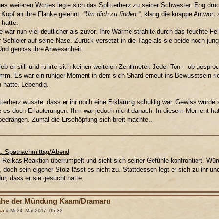
es weiteren Wortes legte sich das Splitterherz zu seiner Schwester. Eng drüc
 Kopf an ihre Flanke gelehnt.
“Um dich zu finden.“
, klang die knappe Antwort 
 hatte.
e war nun viel deutlicher als zuvor. Ihre Wärme strahlte durch das feuchte Fel
 Schleier auf seine Nase. Zurück versetzt in die Tage als sie beide noch jun
Und genoss ihre Anwesenheit.
ieb er still und rührte sich keinen weiteren Zentimeter. Jeder Ton – ob gespro
umm. Es war ein ruhiger Moment in dem sich Shard erneut ins Bewusstsein rie
 hatte. Lebendig.
tterherz wusste, dass er ihr noch eine Erklärung schuldig war. Gewiss würde s
e es doch Erläuterungen. Ihm war jedoch nicht danach. In diesem Moment ha
bedrängen. Zumal die Erschöpfung sich breit machte...
at, Spätnachmittag/Abend
 Reikas Reaktion überrumpelt und sieht sich seiner Gefühle konfrontiert. Wür
, doch sein eigener Stolz lässt es nicht zu. Stattdessen legt er sich zu ihr u
ur, dass er sie gesucht hatte.
ahe der Mündung Kaam/Dramaru
ka
» Mi 24. Mai 2017, 05:32