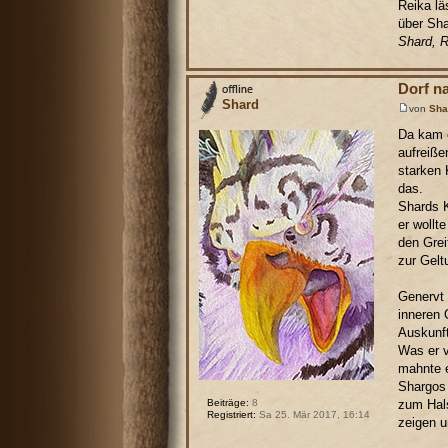
Reika lä
über Sha
Shard, R
Dorf n
Shard
von
Sha
Da kam e
aufreiße
starken 
das.
Shards K
er wollt
den Grei
zur Gelt
Genervt 
inneren 
Auskunft
Was er v
mahnte e
Shargos 
zum Hals
Beiträge:
8
Registriert:
Sa 25. Mär 2017, 16:14
zeigen u