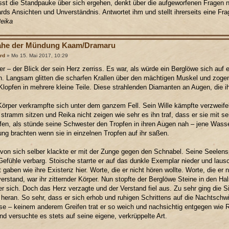
sst die Standpauke über sich ergehen, denkt über die aufgeworfenen Fragen 
rds Ansichten und Unverständnis. Antwortet ihm und stellt ihrerseits eine Fra
eika
ahe der Mündung Kaam/Dramaru
rd
» Mo 15. Mai 2017, 10:29
r – der Blick der sein Herz zerriss. Es war, als würde ein Berglöwe sich auf 
n. Langsam glitten die scharfen Krallen über den mächtigen Muskel und zog
Klopfen in mehrere kleine Teile. Diese strahlenden Diamanten an Augen, die i
örper verkrampfte sich unter dem ganzem Fell. Sein Wille kämpfte verzweife
e stramm sitzen und Reika nicht zeigen wie sehr es ihn traf, dass er sie mit se
fen, als stünde seine Schwester den Tropfen in ihren Augen nah – jene Wasse
ung brachten wenn sie in einzelnen Tropfen auf ihr saßen.
von sich selber klackte er mit der Zunge gegen den Schnabel. Seine Seelenspi
Gefühle verbarg. Stoische starrte er auf das dunkle Exemplar nieder und lausc
 gaben wie ihre Existenz hier. Worte, die er nicht hören wollte. Worte, die er n
erstand, war ihr zitternder Körper. Nun stopfte der Berglöwe Steine in den Ha
r sich. Doch das Herz verzagte und der Verstand fiel aus. Zu sehr ging die 
heran. So sehr, dass er sich erhob und ruhigen Schrittens auf die Nachtschwing
e – keinem anderem Greifen trat er so weich und nachsichtig entgegen wie R
nd versuchte es stets auf seine eigene, verkrüppelte Art.