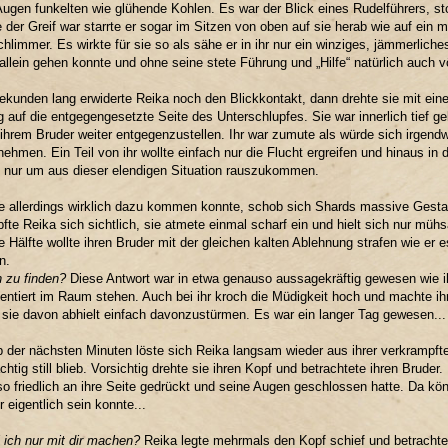
ugen funkelten wie glühende Kohlen. Es war der Blick eines Rudelführers, sto
 der Greif war starrte er sogar im Sitzen von oben auf sie herab wie auf ein m
hlimmer. Es wirkte für sie so als sähe er in ihr nur ein winziges, jämmerlic
 allein gehen konnte und ohne seine stete Führung und „Hilfe“ natürlich auch 
ekunden lang erwiderte Reika noch den Blickkontakt, dann drehte sie mit ei
 auf die entgegengesetzte Seite des Unterschlupfes. Sie war innerlich tief gekn
ihrem Bruder weiter entgegenzustellen. Ihr war zumute als würde sich irgendw
 nehmen. Ein Teil von ihr wollte einfach nur die Flucht ergreifen und hinaus 
, nur um aus dieser elendigen Situation rauszukommen.
e allerdings wirklich dazu kommen konnte, schob sich Shards massive Gestal
fte Reika sich sichtlich, sie atmete einmal scharf ein und hielt sich nur müh
te Hälfte wollte ihren Bruder mit der gleichen kalten Ablehnung strafen wie er 
n.
 zu finden?
Diese Antwort war in etwa genauso aussagekräftig gewesen wie ihr
tiert im Raum stehen. Auch bei ihr kroch die Müdigkeit hoch und machte ih
sie davon abhielt einfach davonzustürmen. Es war ein langer Tag gewesen...
b der nächsten Minuten löste sich Reika langsam wieder aus ihrer verkrampft
htig still blieb. Vorsichtig drehte sie ihren Kopf und betrachtete ihren Bruder.
so friedlich an ihre Seite gedrückt und seine Augen geschlossen hatte. Da kö
r eigentlich sein konnte...
 ich nur mit dir machen?
Reika legte mehrmals den Kopf schief und betrachte