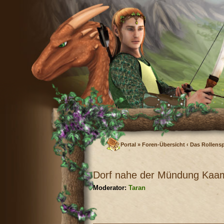
Portal
»
Foren-Übersicht
‹
Das Rollensp
Dorf nahe der Mündung Kaa
Moderator:
Taran