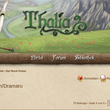
iel
‹
Der Nord-Osten
Anmelden
Re
m/Dramaru
79 Beiträge •
Seite
4
von
6
•