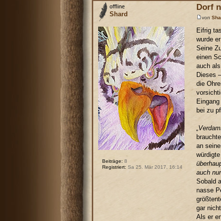
Dorf 
Shard
von
Sha
Eifrig t
wurde er
Seine Zu
einen Sc
auch als
Dieses –
die Ohre
vorsicht
Eingang 
bei zu pf
„Verdam
brauchte
an seine
würdigte
Beiträge:
8
überhaup
Registriert:
Sa 25. Mär 2017, 16:14
auch nur
Sobald a
nasse Pe
größtent
gar nich
Als er e