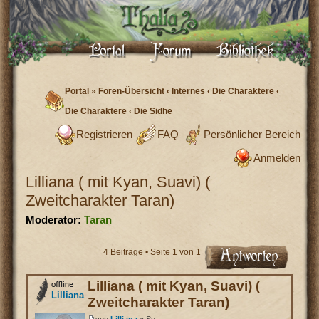
Portal
»
Foren-Übersicht
‹
Internes
‹
Die Charaktere
‹
Die Charaktere
‹
Die Sidhe
Registrieren
FAQ
Persönlicher Bereich
Anmelden
Lilliana ( mit Kyan, Suavi) (
Zweitcharakter Taran)
Moderator:
Taran
4 Beiträge • Seite
1
von
1
Lilliana ( mit Kyan, Suavi) (
Lilliana
Zweitcharakter Taran)
von
Lilliana
» So