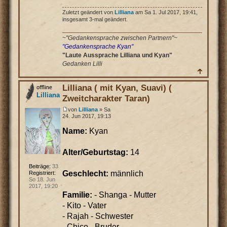
Zuletzt geändert von
Lilliana
am Sa 1. Jul 2017, 19:41,
insgesamt 3-mal geändert.
~"Gedankensprache zwischen Partnern"~
"Gedankensprache Kyan"
"Laute Aussprache Lilliana und Kyan"
Gedanken Lilli
Lilliana ( mit Kyan, Suavi) (
Lilliana
Zweitcharakter Taran)
von
Lilliana
» Sa
24. Jun 2017, 19:13
Name:
Kyan
Alter/Geburtstag:
14
Beiträge:
33
Geschlecht:
männlich
Registriert:
So 18. Jun
2017, 19:20
Familie:
- Shanga - Mutter
- Kito - Vater
- Rajah - Schwester
- Chico - Bruder