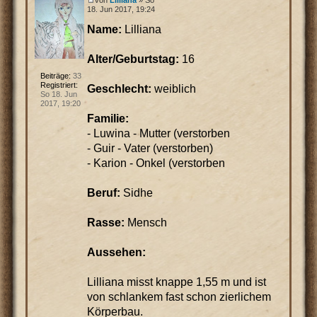
18. Jun 2017, 19:24
Name:
Lilliana
Alter/Geburtstag:
16
Beiträge:
33
Registriert:
Geschlecht:
weiblich
So 18. Jun
2017, 19:20
Familie:
- Luwina - Mutter (verstorben
- Guir - Vater (verstorben)
- Karion - Onkel (verstorben
Beruf:
Sidhe
Rasse:
Mensch
Aussehen:
Lilliana misst knappe 1,55 m und ist
von schlankem fast schon zierlichem
Körperbau.