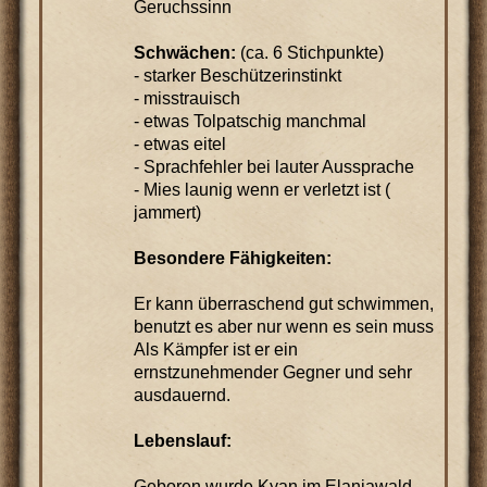
Geruchssinn
Schwächen:
(ca. 6 Stichpunkte)
- starker Beschützerinstinkt
- misstrauisch
- etwas Tolpatschig manchmal
- etwas eitel
- Sprachfehler bei lauter Aussprache
- Mies launig wenn er verletzt ist (
jammert)
Besondere Fähigkeiten:
Er kann überraschend gut schwimmen,
benutzt es aber nur wenn es sein muss
Als Kämpfer ist er ein
ernstzunehmender Gegner und sehr
ausdauernd.
Lebenslauf:
Geboren wurde Kyan im Elaniawald.