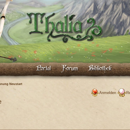
anung Neustart
Anmelden
Re
e