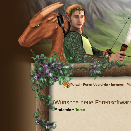
Portal
»
Foren-Übersicht
‹
Internes
‹
Pl
Wünsche neue Forensoftwar
Moderator:
Taran