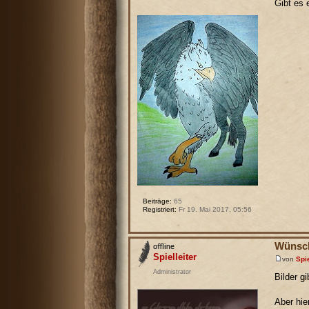
Gibt es 
Beiträge:
65
Registriert:
Fr 19. Mai 2017, 05:56
Wünsch
Spielleiter
von
Spie
Administrator
Bilder gi
Aber hie