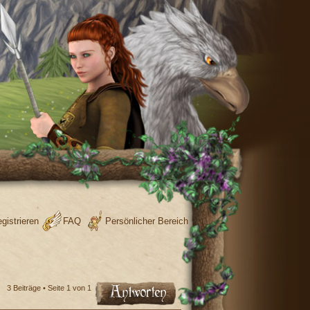
gistrieren
FAQ
Persönlicher Bereich
3 Beiträge • Seite
1
von
1