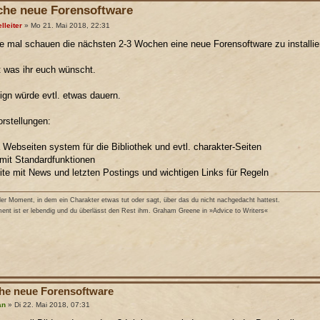
he neue Forensoftware
lleiter
» Mo 21. Mai 2018, 22:31
e mal schauen die nächsten 2-3 Wochen eine neue Forensoftware zu installie
t was ihr euch wünscht.
gn würde evtl. etwas dauern.
rstellungen:
 Webseiten system für die Bibliothek und evtl. charakter-Seiten
mit Standardfunktionen
eite mit News und letzten Postings und wichtigen Links für Regeln
r Moment, in dem ein Charakter etwas tut oder sagt, über das du nicht nachgedacht hattest.
nt ist er lebendig und du überlässt den Rest ihm. Graham Greene in »Advice to Writers«
e neue Forensoftware
an
» Di 22. Mai 2018, 07:31