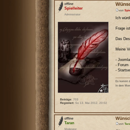
Wünsc
Spielleiter
von
Spie
Administrator
Ich würd
Frage is
Das Desi
Meine Vo
- Joomla
- Forum 
- Starts
Es kommt de
In dem Mome
Beiträge:
703
Registriert:
So 13. Mai 2012, 20:02
Wünsch
Taran
von
Tar
Moderator