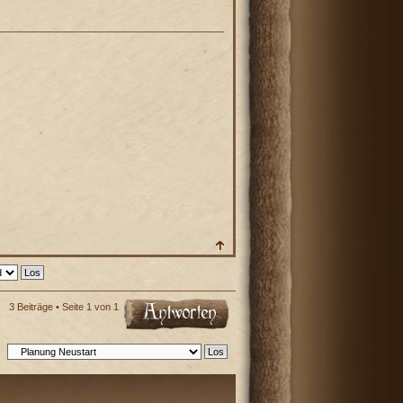
3 Beiträge • Seite
1
von
1
: