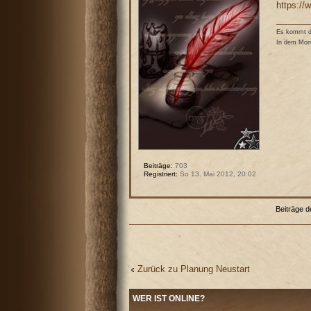
https:/
Es kommt de
In dem Mome
Beiträge:
703
Registriert:
So 13. Mai 2012, 20:02
Beiträge d
Zurück zu Planung Neustart
WER IST ONLINE?