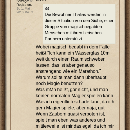
Beiträge:
83
Registriert:
So 1. Mai
2016, 04:53
Die Bewohner Thalias werden in
dieser Situation von den Sidhe, einer
Gruppe von magischbegabten
Menschen mit ihren tierischen
Partnern unterstützt.
Wobei magisch begabt in dem Falle
heißt "Ich kann ein Wasserglas 10m
weit durch einen Raum schweben
lassen, das ist aber genauso
anstrengend wie ein Marathon."
Warum sollte man dann überhaupt
noch Magie benutzen?
Was mMn heißt, gar nicht, und man
keinen normalen Magier spielen kann.
Was ich eigentlich schade fand, da ich
gern Magier spiele, aber naja, gut.
Wenn Zaubern quasi verboten ist,
spielt man eben was anderes und
mittlerweile ist mir das egal, da ich mir