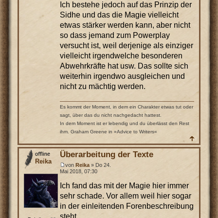
Ich bestehe jedoch auf das Prinzip der
Sidhe und das die Magie vielleicht
etwas stärker werden kann, aber nicht
so dass jemand zum Powerplay
versucht ist, weil derjenige als einziger
vielleicht irgendwelche besonderen
Abwehrkräfte hat usw. Das sollte sich
weiterhin irgendwo ausgleichen und
nicht zu mächtig werden.
Es kommt der Moment, in dem ein Charakter etwas tut oder
sagt, über das du nicht nachgedacht hattest.
In dem Moment ist er lebendig und du überlässt den Rest
ihm. Graham Greene in »Advice to Writers«
Überarbeitung der Texte
Reika
von
Reika
» Do 24.
Mai 2018, 07:30
Ich fand das mit der Magie hier immer
sehr schade. Vor allem weil hier sogar
in der einleitenden Forenbeschreibung
steht