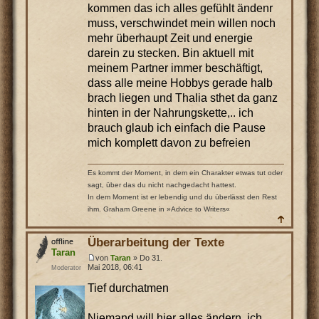
kommen das ich alles gefühlt ändenr
muss, verschwindet mein willen noch
mehr überhaupt Zeit und energie
darein zu stecken. Bin aktuell mit
meinem Partner immer beschäftigt,
dass alle meine Hobbys gerade halb
brach liegen und Thalia sthet da ganz
hinten in der Nahrungskette,.. ich
brauch glaub ich einfach die Pause
mich komplett davon zu befreien
Es kommt der Moment, in dem ein Charakter etwas tut oder
sagt, über das du nicht nachgedacht hattest.
In dem Moment ist er lebendig und du überlässt den Rest
ihm. Graham Greene in »Advice to Writers«
Überarbeitung der Texte
Taran
von
Taran
» Do 31.
Mai 2018, 06:41
Moderator
Tief durchatmen
Niemand will hier alles ändern, ich