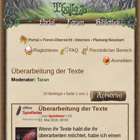
Portal
»
Foren-Übersicht
‹
Internes
‹
Planung Neustart
Registrieren
FAQ
Persönlicher Bereich
Anmelden
Überarbeitung der Texte
Moderator:
Taran
10 Beiträge • Seite
1
von
1
Überarbeitung der Texte
Spielleiter
von
Spielleiter
» Di
Administrator
22. Mai 2018, 09:03
Wenn ihr Texte habt die ihr
überarbeiten möchtet, habe ich einen