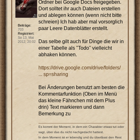
Ordner bei Google Docs freigegeben.
Dort solltet ihr auch Dateien erstellen
und ablegen können (wenn nicht bitte
schreien) Ich hab aber mal vorsorglich
Beiträge:
paar Leere Datenblätter erstellt.
703
Registriert:
So 13. Mai
Das selbe gilt auch für Dinge die wir in
2012, 20:02
einer Tabelle als "Todo" vielleicht
abhaken können.
https://drive.google.com/drive/folders/
... sp=sharing
Bei Änderungen benutzt am besten die
Kommentarfunktion (Oben im Menü
das kleine Fähnchen mit dem Plus
drin) Text markieren und dann
Bemerkung zu
Es kommt der Moment, in dem ein Charakter etwas tut oder
sagt, über das du nicht nachgedacht hattest.
In dem Moment ist er lebendig und du überlässt den Rest