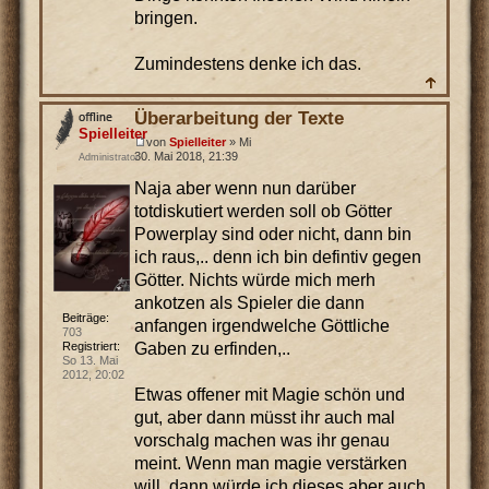
bringen.
Zumindestens denke ich das.
Überarbeitung der Texte
Spielleiter
von
Spielleiter
» Mi
30. Mai 2018, 21:39
Administrator
Naja aber wenn nun darüber
totdiskutiert werden soll ob Götter
Powerplay sind oder nicht, dann bin
ich raus,.. denn ich bin defintiv gegen
Götter. Nichts würde mich merh
ankotzen als Spieler die dann
Beiträge:
anfangen irgendwelche Göttliche
703
Gaben zu erfinden,..
Registriert:
So 13. Mai
2012, 20:02
Etwas offener mit Magie schön und
gut, aber dann müsst ihr auch mal
vorschalg machen was ihr genau
meint. Wenn man magie verstärken
will, dann würde ich dieses aber auch