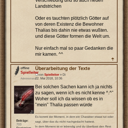
Verschiebung und so auch neuen
Landstrichen
Oder es tauchten plötzlich Götter auf
von deren Existenz die Bewohner
Thalias bis dahin nie etwas wußten.
und diese Götter formen die Welt um.
Nur einfach mal so paar Gedanken die
mir kamen. ^^
Überarbeitung der Texte
Spielleiter
von
Spielleiter
» Di
22. Mai 2018, 10:36
Administrator
Bei solchen Sachen kann ich ja nichts
zu sagen, wenn ich es nicht kenne ^.^"
Woher soll ich da wissen ob es in
"mein" Thalia passen würde
Es kommt der Moment, in dem ein Charakter etwas tut oder
Beiträge:
sagt, über das du nicht nachgedacht hattest.
703
In dem Moment ist er lebendig und du überlässt den Rest
Registriert: