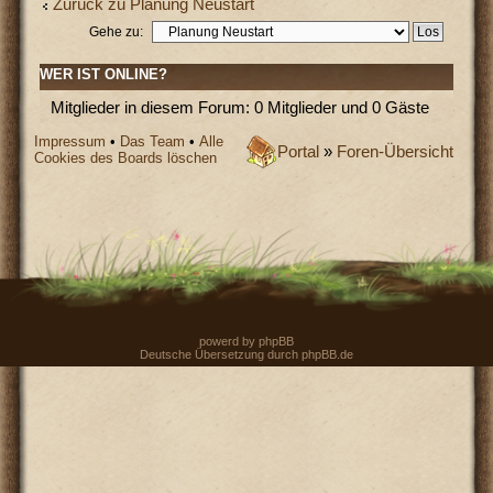
Zurück zu Planung Neustart
Gehe zu:
WER IST ONLINE?
Mitglieder in diesem Forum: 0 Mitglieder und 0 Gäste
Impressum
•
Das Team
•
Alle
Portal
»
Foren-Übersicht
Cookies des Boards löschen
powerd by
phpBB
Deutsche Übersetzung durch
phpBB.de