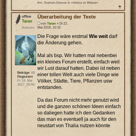
ihm. Graham Greene in »Advice to Writers«
Überarbeitung der Texte
Taran
von
Taran
» Di 22.
Mai 2018, 10:32
Moderator
Die Frage wäre erstmal
Wie weit
darf
die Änderung gehen.
Mal als bsp. Wir hatten mal nebenbei
ein kleines Forum erstellt, einfach weil
wir Lust darauf hatten. Dabei ist neben
Beiträge:
65
einer tollen Welt auch viele Dinge wie
Registriert:
Völker, Städte, Tiere, Pflanzen usw
Fr 19. Mai
2017, 05:56
entstanden.
Da das Forum nicht mehr genutzt wird
und die ganzen schönen Ideen einfach
so daliegen hatte ich den Gedanken
das man es eventuell ja auch für den
neustart von Thalia nutzen könnte