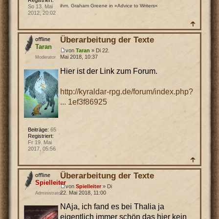
ihm. Graham Greene in »Advice to Writers«
So 13. Mai
2012, 20:02
Überarbeitung der Texte
Taran
von
Taran
» Di 22.
Mai 2018, 10:37
Moderator
Hier ist der Link zum Forum.
http://kyraldar-rpg.de/forum/index.php?
... 1ef3f86925
Beiträge:
65
Registriert:
Fr 19. Mai
2017, 05:56
Überarbeitung der Texte
Spielleiter
von
Spielleiter
» Di
22. Mai 2018, 11:00
Administrator
NAja, ich fand es bei Thalia ja
eigentlich immer schön das hier kein