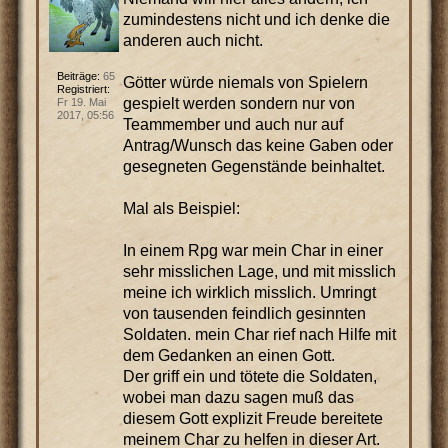
zumindestens nicht und ich denke die
anderen auch nicht.
Beiträge:
65
Götter würde niemals von Spielern
Registriert:
gespielt werden sondern nur von
Fr 19. Mai
2017, 05:56
Teammember und auch nur auf
Antrag/Wunsch das keine Gaben oder
gesegneten Gegenstände beinhaltet.
Mal als Beispiel:
In einem Rpg war mein Char in einer
sehr misslichen Lage, und mit misslich
meine ich wirklich misslich. Umringt
von tausenden feindlich gesinnten
Soldaten. mein Char rief nach Hilfe mit
dem Gedanken an einen Gott.
Der griff ein und tötete die Soldaten,
wobei man dazu sagen muß das
diesem Gott explizit Freude bereitete
meinem Char zu helfen in dieser Art.