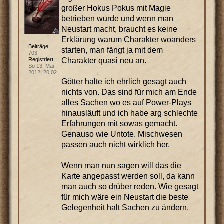
großer Hokus Pokus mit Magie
betrieben wurde und wenn man
Neustart macht, braucht es keine
Erklärung warum Charakter woanders
Beiträge:
starten, man fängt ja mit dem
703
Charakter quasi neu an.
Registriert:
So 13. Mai
2012, 20:02
Götter halte ich ehrlich gesagt auch
nichts von. Das sind für mich am Ende
alles Sachen wo es auf Power-Plays
hinausläuft und ich habe arg schlechte
Erfahrungen mit sowas gemacht.
Genauso wie Untote. Mischwesen
passen auch nicht wirklich her.
Wenn man nun sagen will das die
Karte angepasst werden soll, da kann
man auch so drüber reden. Wie gesagt
für mich wäre ein Neustart die beste
Gelegenheit halt Sachen zu ändern.