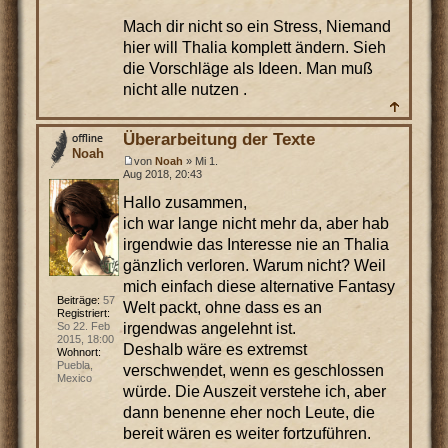
Mach dir nicht so ein Stress, Niemand
hier will Thalia komplett ändern. Sieh
die Vorschläge als Ideen. Man muß
nicht alle nutzen .
Überarbeitung der Texte
Noah
von
Noah
» Mi 1.
Aug 2018, 20:43
Hallo zusammen,
ich war lange nicht mehr da, aber hab
irgendwie das Interesse nie an Thalia
gänzlich verloren. Warum nicht? Weil
mich einfach diese alternative Fantasy
Beiträge:
57
Welt packt, ohne dass es an
Registriert:
irgendwas angelehnt ist.
So 22. Feb
2015, 18:00
Deshalb wäre es extremst
Wohnort:
Puebla,
verschwendet, wenn es geschlossen
Mexico
würde. Die Auszeit verstehe ich, aber
dann benenne eher noch Leute, die
bereit wären es weiter fortzuführen.