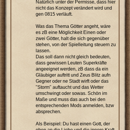
Natürlich unter der Permisse, dass hier
nicht das Konzept verändert wird und
gen 0815 verläuft.
Was das Thema Götter angeht, wäre
es zB eine Möglichkeit Einen oder
zwei Götter, halt die sich gegenüber
stehen, von der Spielleitung steuern zu
lassen.
Das soll dann nicht gleich bedeuten,
dass gewissen Leuten Superkräfte
angeeignet werden, zB dass da ein
Gläubiger auftritt und Zeus Blitz aufn
Gegner oder ne Stadt wirft oder das
"Storm" auftaucht und das Wetter
umschwingt oder sowas. Schön im
Maße und muss das auch bei den
entsprechenden Mods anmelden, bzw
absprechen.
Als Beispiel: Du hast einen Gott, der
eben an die Liebe und die innere Kraft