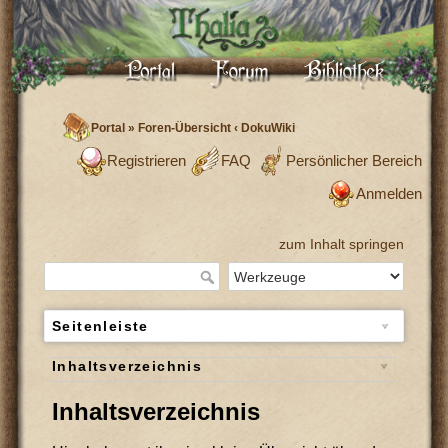
Portal
»
Foren-Übersicht
‹
DokuWiki
Registrieren
FAQ
Persönlicher Bereich
Anmelden