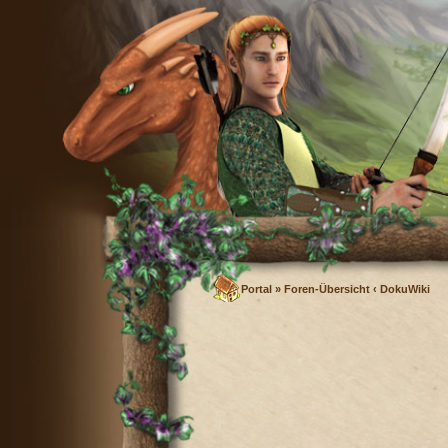
Portal
»
Foren-Übersicht
‹
DokuWiki