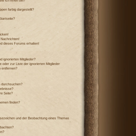
te ich ihnen bei?
en farbig dargestellt?
tartseite?
icken!
 Nachrichten!
ed dieses Forums erhalten!
 ignorierten Mitglieder?
 oder zur Liste der ignorierten Mitglieder
n entfernen?
n durchsuchen?
gebnisse?
e Seite?
hemen finden?
esezeichen und der Beobachtung eines Themas
obachten?
en?