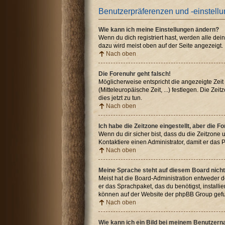
Benutzerpräferenzen und -einstell
Wie kann ich meine Einstellungen ändern?
Wenn du dich registriert hast, werden alle de
dazu wird meist oben auf der Seite angezeigt.
Nach oben
Die Forenuhr geht falsch!
Möglicherweise entspricht die angezeigte Zeit 
(Mitteleuropäische Zeit, ...) festlegen. Die Ze
dies jetzt zu tun.
Nach oben
Ich habe die Zeitzone eingestellt, aber die 
Wenn du dir sicher bist, dass du die Zeitzone u
Kontaktiere einen Administrator, damit er da
Nach oben
Meine Sprache steht auf diesem Board nicht
Meist hat die Board-Administration entweder de
er das Sprachpaket, das du benötigst, installi
können auf der Website der phpBB Group gefu
Nach oben
Wie kann ich ein Bild bei meinem Benutzer