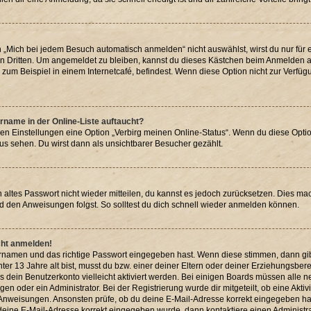
Mich bei jedem Besuch automatisch anmelden“ nicht auswählst, wirst du nur für e
n Dritten. Um angemeldet zu bleiben, kannst du dieses Kästchen beim Anmelden au
zum Beispiel in einem Internetcafé, befindest. Wenn diese Option nicht zur Verfüg
rname in der Online-Liste auftaucht?
den Einstellungen eine Option „Verbirg meinen Online-Status“. Wenn du diese Optio
us sehen. Du wirst dann als unsichtbarer Besucher gezählt.
in altes Passwort nicht wieder mitteilen, du kannst es jedoch zurücksetzen. Dies m
nd den Anweisungen folgst. So solltest du dich schnell wieder anmelden können.
icht anmelden!
zernamen und das richtige Passwort eingegeben hast. Wenn diese stimmen, dann gi
nter 13 Jahre alt bist, musst du bzw. einer deiner Eltern oder deiner Erziehungsbe
uss dein Benutzerkonto vielleicht aktiviert werden. Bei einigen Boards müssen alle 
n oder ein Administrator. Bei der Registrierung wurde dir mitgeteilt, ob eine Aktiv
n Anweisungen. Ansonsten prüfe, ob du deine E-Mail-Adresse korrekt eingegeben ha
s deine E-Mail-Adresse korrekt eingegeben wurde, dann kontaktiere einen Administra