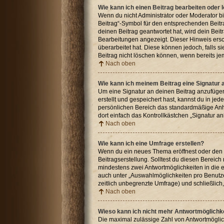
Wie kann ich einen Beitrag bearbeiten oder
Wenn du nicht Administrator oder Moderator bi
Beitrag“-Symbol für den entsprechenden Beitra
deinen Beitrag geantwortet hat, wird dein Beit
Bearbeitungen angezeigt. Dieser Hinweis ersc
überarbeitet hat. Diese können jedoch, falls s
Beitrag nicht löschen können, wenn bereits je
Nach oben
Wie kann ich meinem Beitrag eine Signatur
Um eine Signatur an deinen Beitrag anzufügen
erstellt und gespeichert hast, kannst du in j
persönlichen Bereich das standardmäßige Anhä
dort einfach das Kontrollkästchen „Signatur a
Nach oben
Wie kann ich eine Umfrage erstellen?
Wenn du ein neues Thema eröffnest oder den er
Beitragserstellung. Solltest du diesen Bereich
mindestens zwei Antwortmöglichkeiten in die e
auch unter „Auswahlmöglichkeiten pro Benutzer
zeitlich unbegrenzte Umfrage) und schließlic
Nach oben
Wieso kann ich nicht mehr Antwortmöglichke
Die maximal zulässige Zahl von Antwortmöglic