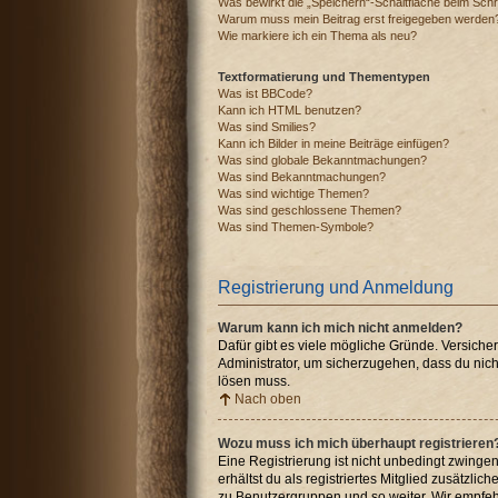
Was bewirkt die „Speichern“-Schaltfläche beim Schr
Warum muss mein Beitrag erst freigegeben werden
Wie markiere ich ein Thema als neu?
Textformatierung und Thementypen
Was ist BBCode?
Kann ich HTML benutzen?
Was sind Smilies?
Kann ich Bilder in meine Beiträge einfügen?
Was sind globale Bekanntmachungen?
Was sind Bekanntmachungen?
Was sind wichtige Themen?
Was sind geschlossene Themen?
Was sind Themen-Symbole?
Registrierung und Anmeldung
Warum kann ich mich nicht anmelden?
Dafür gibt es viele mögliche Gründe. Versiche
Administrator, um sicherzugehen, dass du nicht
lösen muss.
Nach oben
Wozu muss ich mich überhaupt registrieren
Eine Registrierung ist nicht unbedingt zwingen
erhältst du als registriertes Mitglied zusätzli
zu Benutzergruppen und so weiter. Wir empfehle