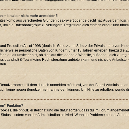
kann mich aber nicht mehr anmelden?!
utzerkonto aus verschieden Gründen deaktiviert oder gelöscht hat. Außerdem lösch
, um die Datenbankgröße zu verringern. Registriere dich einfach erneut und nimm 
d Protection Act of 1998 (deutsch: Gesetz zum Schutz der Privatsphäre von Kinder
glicherweise persönliche Daten von Kindern unter 13 Jahren erheben, hierzu die
 du dir unsicher bist, ob dies auf dich oder die Website, auf der du dich zu registr
dass das phpBB-Team keine Rechtsberatung anbieten kann und nicht die Anlaufstelle 
rden.
 Benutzername, mit dem du dich anmelden möchtest, von der Board-Administration 
sich keine neuen Benutzer mehr anmelden können. Um Hilfe zu erhalten, wende di
hen“-Funktion?
Cookies, die phpBB erstellt hat und die dafür sorgen, dass du im Forum angemelde
Status – sofern von der Administration aktiviert. Wenn du Probleme bei der An- o