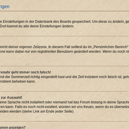
ungen
ine Einstellungen in der Datenbank des Boards gespeichert. Um diese zu ändern, ge
 Dort kannst du alle deine Einstellungen ändern.
nicht deiner eigenen Zeitzone. In diesem Fall solltest du im „Persönlichen Bereich
itzone kann dabei nur von registrierten Benutzern geändert werden. Wenn du noch nicht
Forenuhr geht immer noch falsch!
nd die Sommerzeit richtig eingestellt hast und die Zeit trotzdem noch falsch ist, geh
s Problem beheben kann.
 zur Auswahl!
ine Sprache nicht installiert oder niemand hat das Forum bislang in deine Sprache 
eren kann. Falls es noch nicht existiert, würden wir uns freuen, wenn du es überse
nden werden (siehe Link am Ende jeder Seite).
namen anzeigen?