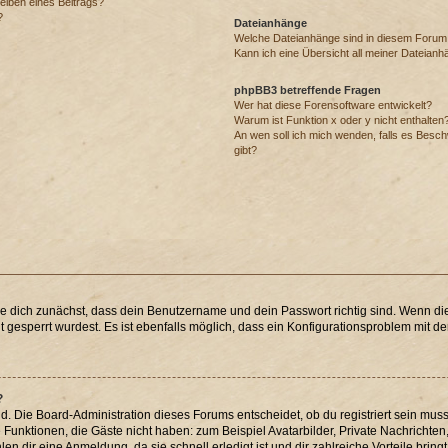
eiben eines Beitrags?
?
Dateianhänge
Welche Dateianhänge sind in diesem Forum
Kann ich eine Übersicht all meiner Dateianh
phpBB3 betreffende Fragen
Wer hat diese Forensoftware entwickelt?
Warum ist Funktion x oder y nicht enthalten
An wen soll ich mich wenden, falls es Besc
gibt?
re dich zunächst, dass dein Benutzername und dein Passwort richtig sind. Wenn die
 gesperrt wurdest. Es ist ebenfalls möglich, dass ein Konfigurationsproblem mit der
?
d. Die Board-Administration dieses Forums entscheidet, ob du registriert sein muss
che Funktionen, die Gäste nicht haben: zum Beispiel Avatarbilder, Private Nachrichten
n dir eine Anmeldung, da sie schnell erledigt ist und dir zahlreiche Vorteile bringt