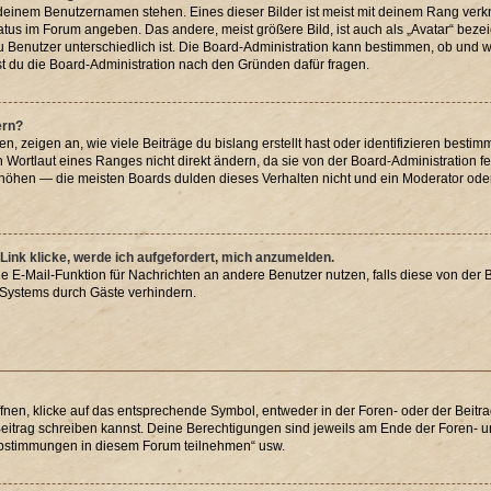
 deinem Benutzernamen stehen. Eines dieser Bilder ist meist mit deinem Rang verkn
atus im Forum angeben. Das andere, meist größere Bild, ist auch als „Avatar“ bezei
u Benutzer unterschiedlich ist. Die Board-Administration kann bestimmen, ob und 
st du die Board-Administration nach den Gründen dafür fragen.
ern?
 zeigen an, wie viele Beiträge du bislang erstellt hast oder identifizieren best
Wortlaut eines Ranges nicht direkt ändern, da sie von der Board-Administration fe
höhen — die meisten Boards dulden dieses Verhalten nicht und ein Moderator oder
Link klicke, werde ich aufgefordert, mich anzumelden.
rne E-Mail-Funktion für Nachrichten an andere Benutzer nutzen, falls diese von der 
Systems durch Gäste verhindern.
en, klicke auf das entsprechende Symbol, entweder in der Foren- oder der Beitrag
 Beitrag schreiben kannst. Deine Berechtigungen sind jeweils am Ende der Foren- und
 Abstimmungen in diesem Forum teilnehmen“ usw.