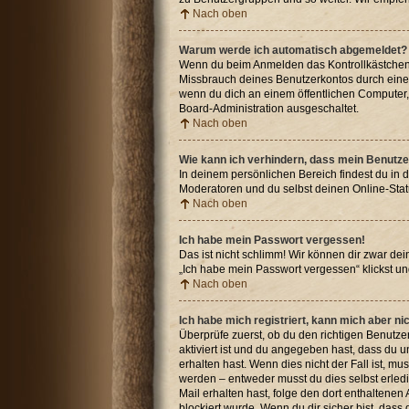
Nach oben
Warum werde ich automatisch abgemeldet?
Wenn du beim Anmelden das Kontrollkästchen „
Missbrauch deines Benutzerkontos durch eine
wenn du dich an einem öffentlichen Computer, 
Board-Administration ausgeschaltet.
Nach oben
Wie kann ich verhindern, dass mein Benutze
In deinem persönlichen Bereich findest du in 
Moderatoren und du selbst deinen Online-Stat
Nach oben
Ich habe mein Passwort vergessen!
Das ist nicht schlimm! Wir können dir zwar de
„Ich habe mein Passwort vergessen“ klickst u
Nach oben
Ich habe mich registriert, kann mich aber n
Überprüfe zuerst, ob du den richtigen Benut
aktiviert ist und du angegeben hast, dass du u
erhalten hast. Wenn dies nicht der Fall ist, m
werden – entweder musst du dies selbst erledige
Mail erhalten hast, folge den dort enthaltene
blockiert wurde. Wenn du dir sicher bist, das