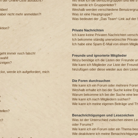
 der Online-Liste auftaucht?
Wo finde ich die Benutzergruppen und wie tre
Wie werde ich Gruppenleiter?
elden!
Weshalb werden verschiedene Benutzergrupp
h aber nicht mehr anmelden?!
Was ist eine Hauptgruppe?
Was bedeutet der „Das Team“-Link auf der S
nktion?
Private Nachrichten
Ich kann keine Privaten Nachrichten versch
Ich bekomme ständig unerwünschte Private
Ich habe eine Spam-E-Mail von einem Mitgli
 geht immer noch falsch!
Freunde und ignorierte Mitglieder
swahl!
Wozu benötige ich die Listen der Freunde und
nzeigen?
Wie kann ich Mitglieder zur Liste der Freunde
hinzufügen oder diese wieder aus den Liste
cke, werde ich aufgefordert, mich
Die Foren durchsuchen
Wie kann ich ein Forum oder mehrere Fore
Weshalb erhalte ich bei der Suche keine Er
Warum bekomme ich bei der Suche eine leer
?
Wie kann ich nach Mitgliedern suchen?
?
Wie kann ich meine eigenen Beiträge und T
tellen?
Benachrichtigungen und Lesezeichen
Was ist der Unterschied zwischen einem L
en?
oder Forums?
Wie kann ich ein Forum oder ein Thema be
Wie deaktiviere ich meine Benachrichtigung