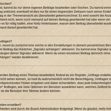
 löschen?
st, kannst du nur deine eigenen Beiträge bearbeiten oder löschen. Du kannst eine
g anklickst; eventuell ist dies nur für einen begrenzten Zeitraum nach seiner Erst
rag in der Themenansicht als überarbeitet gekennzeichnet. Es wird sowohl die Anzah
heint nicht, wenn noch niemand auf deinen Beitrag geantwortet hat oder wenn ein 
ie es für nötig halten, eine Notiz hinterlassen, warum dein Beitrag überarbeitet wur
mand darauf geantwortet hat.
 anfügen?
, musst du zunächst eine solche in den Einstellungen in deinem persönlichen Be
edem Beitrag das Kästchen „Signatur anhängen“ aktivieren. Du kannst eine Signatur
ngen deiner Signatur aktivierst. Wenn du einen einzelnen Beitrag dennoch ohne 
nhängen“ wieder deaktivieren.
sten Beitrag eines Themas bearbeitest, findest du ein Register „Umfrage erstelle
 nicht sehen können, so hast du wahrscheinlich nicht die Berechtigung, Umfragen zu 
ntsprechenden Felder eingeben und dabei sicherstellen, dass jede Antwortmöglichk
“ festlegen, wie viele Optionen ein Benutzer auswählen kann, welches Zeitlimit für
h, ob die Benutzer ihre Stimme ändern können.
iten erstellen?
hkeiten wird durch die Board-Administration festgelegt. Wenn du glaubst, mehr An