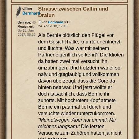
Strasse zwischen Callin und
Bernhard
Dralun
von
Bernhard
» Di
Beiträge:
46
24. Apr 2018, 17:15
Registriert:
So 15. Jan
Als Bernie plötzlich den Flügel vor
2017, 06:26
dem Gesicht hatte, knurrte er entnervt
und fluchte. Was war mit seinem
Partner eigentlich verkehrt? Die Idioten
da hatten zwei mal versucht ihn
umzubringen. Und trotzdem war er so
naiv und gutgläubig und vollkommen
davon überzeugt, dass die Göre da
hinten nett war. Und jetzt wollte er
doch tatsächlich, dass Bernie ihr
zuhörte. Mit hochrotem Kopf atmete
Bernie ein paarmal tief durch und
versuchte wieder runterzukommen.
“Meinetwegen. Aber nur einmal. Mir
reicht es langsam.“
Die letzten
Versuche zum Zuhören hatten ja nicht