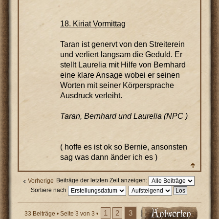
18. Kiriat Vormittag
Taran ist genervt von den Streiterein
und verliert langsam die Geduld. Er
stellt Laurelia mit Hilfe von Bernhard
eine klare Ansage wobei er seinen
Worten mit seiner Körpersprache
Ausdruck verleiht.
Taran, Bernhard und Laurelia (NPC )
( hoffe es ist ok so Bernie, ansonsten
sag was dann änder ich es )
Beiträge der letzten Zeit anzeigen:
Vorherige
Sortiere nach
1
2
3
33 Beiträge •
Seite
3
von
3
•