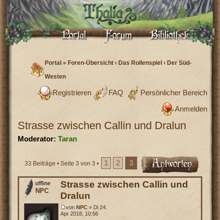
Portal
»
Foren-Übersicht
‹
Das Rollenspiel
‹
Der Süd-
Westen
Registrieren
FAQ
Persönlicher Bereich
Anmelden
Strasse zwischen Callin und Dralun
Moderator:
Taran
1
2
3
33 Beiträge •
Seite
3
von
3
•
Strasse zwischen Callin und
NPC
Dralun
von
NPC
» Di 24.
Apr 2018, 10:56