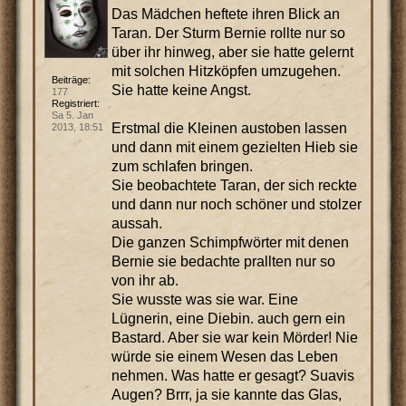
Das Mädchen heftete ihren Blick an
Taran. Der Sturm Bernie rollte nur so
über ihr hinweg, aber sie hatte gelernt
mit solchen Hitzköpfen umzugehen.
Beiträge:
Sie hatte keine Angst.
177
Registriert:
Sa 5. Jan
Erstmal die Kleinen austoben lassen
2013, 18:51
und dann mit einem gezielten Hieb sie
zum schlafen bringen.
Sie beobachtete Taran, der sich reckte
und dann nur noch schöner und stolzer
aussah.
Die ganzen Schimpfwörter mit denen
Bernie sie bedachte prallten nur so
von ihr ab.
Sie wusste was sie war. Eine
Lügnerin, eine Diebin. auch gern ein
Bastard. Aber sie war kein Mörder! Nie
würde sie einem Wesen das Leben
nehmen. Was hatte er gesagt? Suavis
Augen? Brrr, ja sie kannte das Glas,