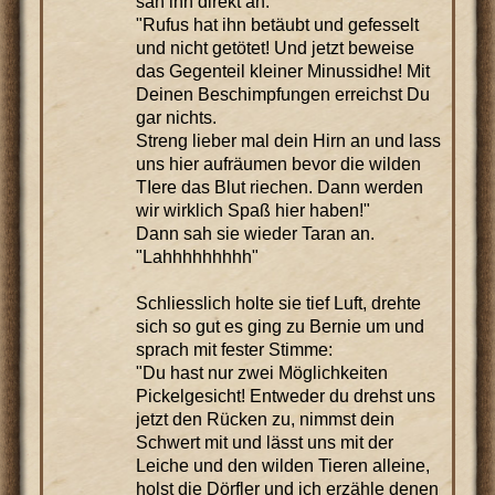
sah ihn direkt an.
"Rufus hat ihn betäubt und gefesselt
und nicht getötet! Und jetzt beweise
das Gegenteil kleiner Minussidhe! Mit
Deinen Beschimpfungen erreichst Du
gar nichts.
Streng lieber mal dein Hirn an und lass
uns hier aufräumen bevor die wilden
TIere das Blut riechen. Dann werden
wir wirklich Spaß hier haben!"
Dann sah sie wieder Taran an.
"Lahhhhhhhhh"
Schliesslich holte sie tief Luft, drehte
sich so gut es ging zu Bernie um und
sprach mit fester Stimme:
"Du hast nur zwei Möglichkeiten
Pickelgesicht! Entweder du drehst uns
jetzt den Rücken zu, nimmst dein
Schwert mit und lässt uns mit der
Leiche und den wilden Tieren alleine,
holst die Dörfler und ich erzähle denen