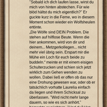
"Sobald ich dich laufen lasse, wirst du
mich von hinten abstechen. Für wie
blöd hältst du mich eigentlich?" Er
guckte kurz in die Ferne, wo in diesem
Moment schon wieder ein Wolfsheulen
ertönte.
„Die Wölfe sind DEIN Problem. Die
stehen auf hilflose Beute. Wenn die
hier ankommen, wird von dir und
deinem... Metzgerkollegen... nicht
mehr viel übrig sein. Erspart mir die
Mühe ein Loch für euch beide zu
buddeln.“ meinte er mit einem eisigen
Schulterzucken und schien sich jetzt
wirklich zum Gehen wenden zu
wollen. Dabei ließ er offen ob das nur
eine Drohung gewesen war, oder ob er
tatsächlich vorhatte Laurelia einfach
da liegen und ihrem Schicksal zu
überlassen. "Wird nicht mehr lange
dauern, so wie es sich anhört."