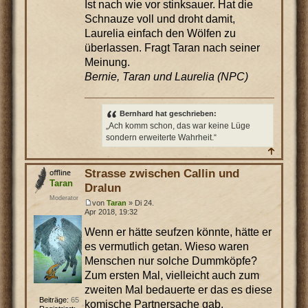
Ist nach wie vor stinksauer. Hat die
Schnauze voll und droht damit,
Laurelia einfach den Wölfen zu
überlassen. Fragt Taran nach seiner
Meinung.
Bernie, Taran und Laurelia (NPC)
Bernhard hat geschrieben:
„Ach komm schon, das war keine Lüge
sondern erweiterte Wahrheit.“
Strasse zwischen Callin und
Taran
Dralun
Moderator
von
Taran
» Di 24.
Apr 2018, 19:32
Wenn er hätte seufzen könnte, hätte er
es vermutlich getan. Wieso waren
Menschen nur solche Dummköpfe?
Zum ersten Mal, vielleicht auch zum
zweiten Mal bedauerte er das es diese
Beiträge:
65
komische Partnersache gab.