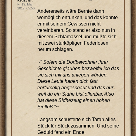
Registriert:
Fr 19. Mai
2017, 05:56
Andererseits wäre Bernie dann
womöglich ertrunken, und das konnte
er mit seinem Gewissen nicht
vereinbaren. So stand er also nun in
diesem Schlamassel und mußte sich
mit zwei sturköpfigen Federlosen
herum schlagen.
~" Sofern die Dorfbewohner ihrer
Geschichte glauben bezweifel ich das
sie sich mit uns anlegen würden.
Diese Leute haben dich fast
ehrfürchtig angeschaut und das nur
weil du ein Sidhe bist offenbar. Also
hat diese Sidhezeug einen hohen
Einfluß."~
Langsam schusterte sich Taran alles
Stück für Stück zusammen. Und seine
Geduld fand ein Ende.