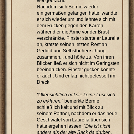
viel gebracht.
Nachdem sich Bernie wieder
einigermaßen gefangen hatte, wandte
er sich wieder um und lehnte sich mit
dem Rücken gegen den Karren,
während er die Arme vor der Brust
verschränkte. Finster starrte er Laurelia
an, kratzte seinen letzten Rest an
Geduld und Selbstbeherrschung
zusammen... und hörte zu. Von ihren
Blicken ließ er sich nicht im Geringsten
beeindrucken. Finster gucken konnte
er auch. Und er lag nicht gefesselt im
Dreck.
“Offensichtlich hat sie keine Lust sich
zu erklären.“
bemerkte Bernie
schließlich kalt und mit Blick zu
seinem Partner, nachdem er das neue
Geschwafel von Laurelia über sich
hatte ergehen lassen.
“Die ist nicht
anders als der alte Sack da drüben.