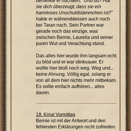
bemerkte er nüchtern.
"Und du? Hat
sie dich überzeugt, dass sie ein
harmloses Unschuldslämmchen ist?"
hakte er währenddessen auch noch
bei Taran nach. Sein Partner war
gerade noch das einzige, was
zwischen Bernie, Laurelia und seiner
puren Wut und Verachtung stand.
Das alles hier wurde ihm langsam echt
zu blöd und er war stinksauer. Er
wollte hier bloß noch weg. Weg und...
keine Ahnung. Völlig egal, solang er
von all dem hier nichts mehr mitbekam.
Es sollte einfach aufhören... alles
davon.
18. Kiriat Vormittag
Bernie ist mit der Antwort und den
fehlenden Erklärungen nicht zufrieden.