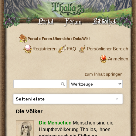
Portal
»
Foren-Übersicht
‹
DokuWiki
Registrieren
FAQ
Persönlicher Bereich
Anmelden