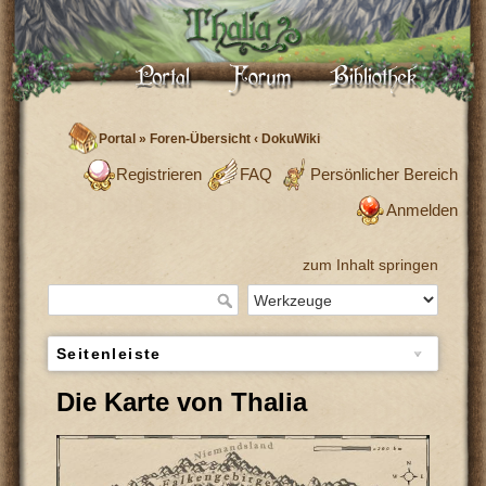
Portal
»
Foren-Übersicht
‹
DokuWiki
Registrieren
FAQ
Persönlicher Bereich
Anmelden