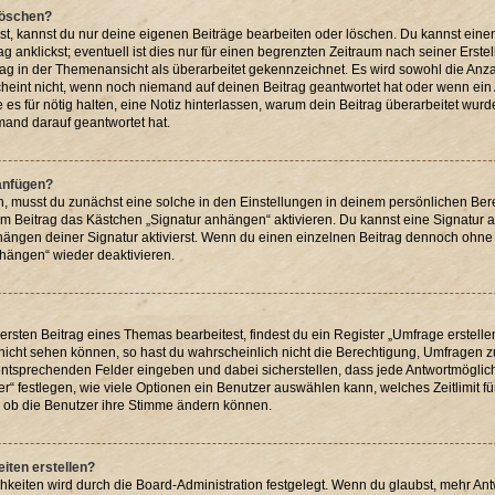
 löschen?
st, kannst du nur deine eigenen Beiträge bearbeiten oder löschen. Du kannst eine
g anklickst; eventuell ist dies nur für einen begrenzten Zeitraum nach seiner Erst
rag in der Themenansicht als überarbeitet gekennzeichnet. Es wird sowohl die Anzah
heint nicht, wenn noch niemand auf deinen Beitrag geantwortet hat oder wenn ein 
ie es für nötig halten, eine Notiz hinterlassen, warum dein Beitrag überarbeitet wur
mand darauf geantwortet hat.
 anfügen?
, musst du zunächst eine solche in den Einstellungen in deinem persönlichen Be
edem Beitrag das Kästchen „Signatur anhängen“ aktivieren. Du kannst eine Signatur
ngen deiner Signatur aktivierst. Wenn du einen einzelnen Beitrag dennoch ohne 
nhängen“ wieder deaktivieren.
sten Beitrag eines Themas bearbeitest, findest du ein Register „Umfrage erstelle
 nicht sehen können, so hast du wahrscheinlich nicht die Berechtigung, Umfragen zu 
ntsprechenden Felder eingeben und dabei sicherstellen, dass jede Antwortmöglichk
“ festlegen, wie viele Optionen ein Benutzer auswählen kann, welches Zeitlimit für
h, ob die Benutzer ihre Stimme ändern können.
iten erstellen?
hkeiten wird durch die Board-Administration festgelegt. Wenn du glaubst, mehr An