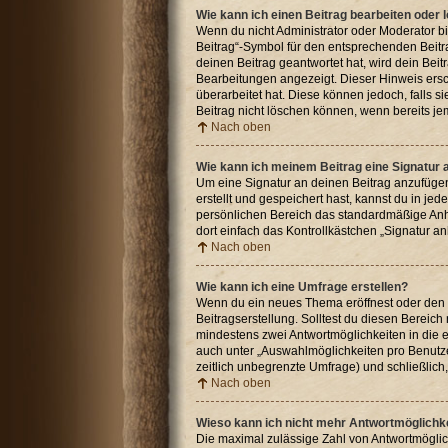
Wie kann ich einen Beitrag bearbeiten oder
Wenn du nicht Administrator oder Moderator bi
Beitrag“-Symbol für den entsprechenden Beitra
deinen Beitrag geantwortet hat, wird dein Beit
Bearbeitungen angezeigt. Dieser Hinweis ersc
überarbeitet hat. Diese können jedoch, falls s
Beitrag nicht löschen können, wenn bereits je
Nach oben
Wie kann ich meinem Beitrag eine Signatur
Um eine Signatur an deinen Beitrag anzufügen
erstellt und gespeichert hast, kannst du in j
persönlichen Bereich das standardmäßige Anhä
dort einfach das Kontrollkästchen „Signatur a
Nach oben
Wie kann ich eine Umfrage erstellen?
Wenn du ein neues Thema eröffnest oder den er
Beitragserstellung. Solltest du diesen Bereich
mindestens zwei Antwortmöglichkeiten in die e
auch unter „Auswahlmöglichkeiten pro Benutzer
zeitlich unbegrenzte Umfrage) und schließlic
Nach oben
Wieso kann ich nicht mehr Antwortmöglichke
Die maximal zulässige Zahl von Antwortmöglic