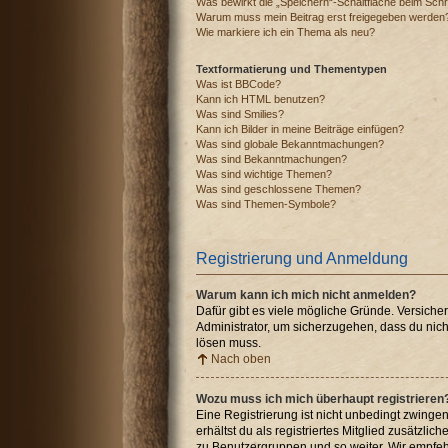
Was bewirkt die „Speichern“-Schaltfläche beim Schr
Warum muss mein Beitrag erst freigegeben werden
Wie markiere ich ein Thema als neu?
Textformatierung und Thementypen
Was ist BBCode?
Kann ich HTML benutzen?
Was sind Smilies?
Kann ich Bilder in meine Beiträge einfügen?
Was sind globale Bekanntmachungen?
Was sind Bekanntmachungen?
Was sind wichtige Themen?
Was sind geschlossene Themen?
Was sind Themen-Symbole?
Registrierung und Anmeldung
Warum kann ich mich nicht anmelden?
Dafür gibt es viele mögliche Gründe. Versiche
Administrator, um sicherzugehen, dass du nicht
lösen muss.
Nach oben
Wozu muss ich mich überhaupt registrieren
Eine Registrierung ist nicht unbedingt zwingen
erhältst du als registriertes Mitglied zusätzli
zu Benutzergruppen und so weiter. Wir empfehle