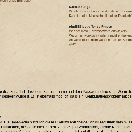
eiben eines Beitrags?
?
Dateianhänge
Welche Dateianhänge sind in diesem Forum
Kann ich eine Übersicht all meiner Dateianh
phpBB3 betreffende Fragen
Wer hat diese Forensoftware entwickelt?
Warum ist Funktion x oder y nicht enthalten
An wen soll ich mich wenden, falls es Besc
gibt?
re dich zunächst, dass dein Benutzername und dein Passwort richtig sind. Wenn die
 gesperrt wurdest. Es ist ebenfalls möglich, dass ein Konfigurationsproblem mit der
?
d. Die Board-Administration dieses Forums entscheidet, ob du registriert sein muss
che Funktionen, die Gäste nicht haben: zum Beispiel Avatarbilder, Private Nachrichten
n dir eine Anmeldung, da sie schnell erledigt ist und dir zahlreiche Vorteile bringt