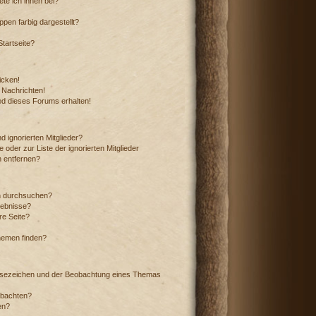
te ich ihnen bei?
en farbig dargestellt?
tartseite?
icken!
 Nachrichten!
ed dieses Forums erhalten!
 ignorierten Mitglieder?
 oder zur Liste der ignorierten Mitglieder
n entfernen?
n durchsuchen?
gebnisse?
e Seite?
hemen finden?
esezeichen und der Beobachtung eines Themas
obachten?
en?