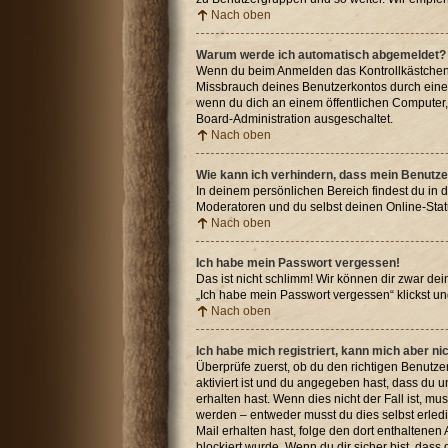
Nach oben
Warum werde ich automatisch abgemeldet?
Wenn du beim Anmelden das Kontrollkästchen „
Missbrauch deines Benutzerkontos durch eine
wenn du dich an einem öffentlichen Computer, 
Board-Administration ausgeschaltet.
Nach oben
Wie kann ich verhindern, dass mein Benutze
In deinem persönlichen Bereich findest du in 
Moderatoren und du selbst deinen Online-Stat
Nach oben
Ich habe mein Passwort vergessen!
Das ist nicht schlimm! Wir können dir zwar de
„Ich habe mein Passwort vergessen“ klickst u
Nach oben
Ich habe mich registriert, kann mich aber n
Überprüfe zuerst, ob du den richtigen Benut
aktiviert ist und du angegeben hast, dass du u
erhalten hast. Wenn dies nicht der Fall ist, m
werden – entweder musst du dies selbst erledige
Mail erhalten hast, folge den dort enthaltene
blockiert wurde. Wenn du dir sicher bist, das