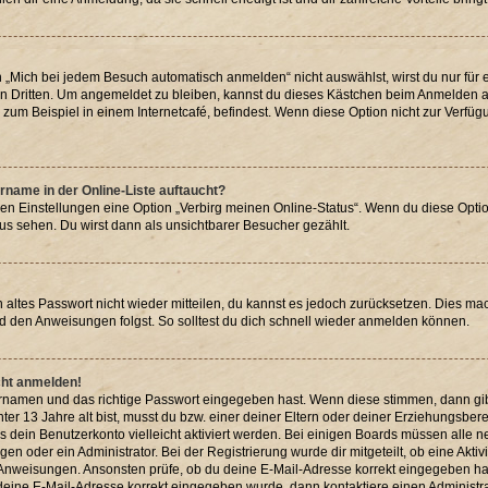
Mich bei jedem Besuch automatisch anmelden“ nicht auswählst, wirst du nur für e
n Dritten. Um angemeldet zu bleiben, kannst du dieses Kästchen beim Anmelden au
zum Beispiel in einem Internetcafé, befindest. Wenn diese Option nicht zur Verfüg
rname in der Online-Liste auftaucht?
den Einstellungen eine Option „Verbirg meinen Online-Status“. Wenn du diese Optio
us sehen. Du wirst dann als unsichtbarer Besucher gezählt.
in altes Passwort nicht wieder mitteilen, du kannst es jedoch zurücksetzen. Dies m
nd den Anweisungen folgst. So solltest du dich schnell wieder anmelden können.
icht anmelden!
zernamen und das richtige Passwort eingegeben hast. Wenn diese stimmen, dann gi
nter 13 Jahre alt bist, musst du bzw. einer deiner Eltern oder deiner Erziehungsbe
uss dein Benutzerkonto vielleicht aktiviert werden. Bei einigen Boards müssen alle 
n oder ein Administrator. Bei der Registrierung wurde dir mitgeteilt, ob eine Aktiv
n Anweisungen. Ansonsten prüfe, ob du deine E-Mail-Adresse korrekt eingegeben ha
s deine E-Mail-Adresse korrekt eingegeben wurde, dann kontaktiere einen Administra