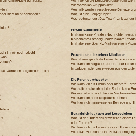
 der Online-Liste auftaucht?
Wo finde ich die Benutzergruppen und wie tre
Wie werde ich Gruppenleiter?
elden!
Weshalb werden verschiedene Benutzergrupp
h aber nicht mehr anmelden?!
Was ist eine Hauptgruppe?
Was bedeutet der „Das Team“-Link auf der S
nktion?
Private Nachrichten
Ich kann keine Privaten Nachrichten versch
Ich bekomme ständig unerwünschte Private
Ich habe eine Spam-E-Mail von einem Mitgli
 geht immer noch falsch!
Freunde und ignorierte Mitglieder
swahl!
Wozu benötige ich die Listen der Freunde und
nzeigen?
Wie kann ich Mitglieder zur Liste der Freunde
hinzufügen oder diese wieder aus den Liste
cke, werde ich aufgefordert, mich
Die Foren durchsuchen
Wie kann ich ein Forum oder mehrere Fore
Weshalb erhalte ich bei der Suche keine Er
Warum bekomme ich bei der Suche eine leer
?
Wie kann ich nach Mitgliedern suchen?
?
Wie kann ich meine eigenen Beiträge und T
tellen?
Benachrichtigungen und Lesezeichen
Was ist der Unterschied zwischen einem L
en?
oder Forums?
Wie kann ich ein Forum oder ein Thema be
Wie deaktiviere ich meine Benachrichtigung