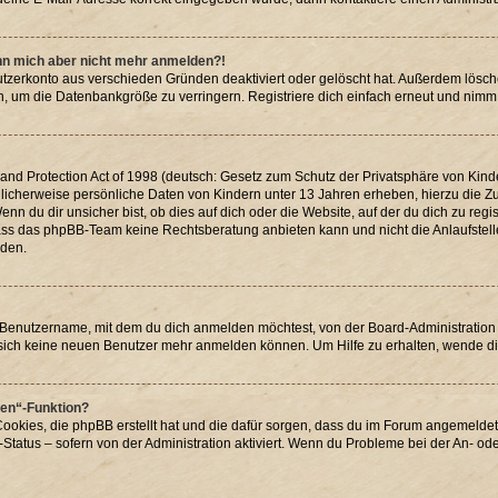
kann mich aber nicht mehr anmelden?!
utzerkonto aus verschieden Gründen deaktiviert oder gelöscht hat. Außerdem lösch
, um die Datenbankgröße zu verringern. Registriere dich einfach erneut und nimm 
d Protection Act of 1998 (deutsch: Gesetz zum Schutz der Privatsphäre von Kinder
glicherweise persönliche Daten von Kindern unter 13 Jahren erheben, hierzu die
 du dir unsicher bist, ob dies auf dich oder die Website, auf der du dich zu registr
dass das phpBB-Team keine Rechtsberatung anbieten kann und nicht die Anlaufstelle 
rden.
 Benutzername, mit dem du dich anmelden möchtest, von der Board-Administration 
sich keine neuen Benutzer mehr anmelden können. Um Hilfe zu erhalten, wende di
hen“-Funktion?
Cookies, die phpBB erstellt hat und die dafür sorgen, dass du im Forum angemelde
Status – sofern von der Administration aktiviert. Wenn du Probleme bei der An- o