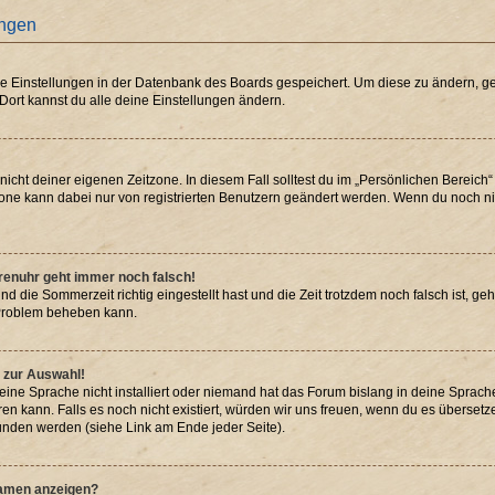
ungen
ine Einstellungen in der Datenbank des Boards gespeichert. Um diese zu ändern, ge
 Dort kannst du alle deine Einstellungen ändern.
nicht deiner eigenen Zeitzone. In diesem Fall solltest du im „Persönlichen Bereich
itzone kann dabei nur von registrierten Benutzern geändert werden. Wenn du noch nicht
Forenuhr geht immer noch falsch!
nd die Sommerzeit richtig eingestellt hast und die Zeit trotzdem noch falsch ist, geh
s Problem beheben kann.
 zur Auswahl!
ine Sprache nicht installiert oder niemand hat das Forum bislang in deine Sprache 
eren kann. Falls es noch nicht existiert, würden wir uns freuen, wenn du es überse
nden werden (siehe Link am Ende jeder Seite).
namen anzeigen?