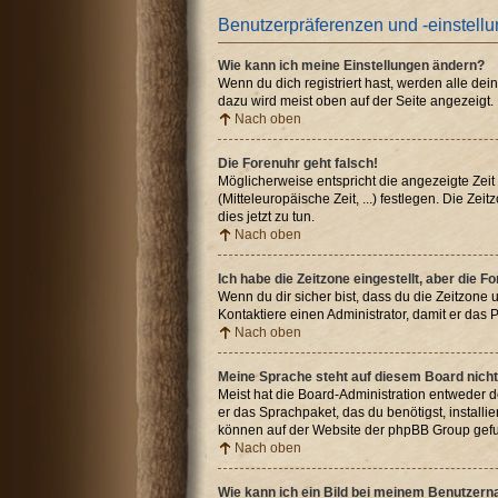
Benutzerpräferenzen und -einstell
Wie kann ich meine Einstellungen ändern?
Wenn du dich registriert hast, werden alle de
dazu wird meist oben auf der Seite angezeigt.
Nach oben
Die Forenuhr geht falsch!
Möglicherweise entspricht die angezeigte Zeit 
(Mitteleuropäische Zeit, ...) festlegen. Die Ze
dies jetzt zu tun.
Nach oben
Ich habe die Zeitzone eingestellt, aber die 
Wenn du dir sicher bist, dass du die Zeitzone u
Kontaktiere einen Administrator, damit er da
Nach oben
Meine Sprache steht auf diesem Board nicht
Meist hat die Board-Administration entweder de
er das Sprachpaket, das du benötigst, installi
können auf der Website der phpBB Group gefu
Nach oben
Wie kann ich ein Bild bei meinem Benutzer