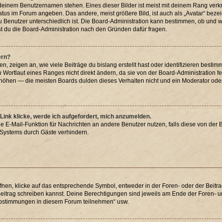
 deinem Benutzernamen stehen. Eines dieser Bilder ist meist mit deinem Rang verkn
atus im Forum angeben. Das andere, meist größere Bild, ist auch als „Avatar“ bezei
u Benutzer unterschiedlich ist. Die Board-Administration kann bestimmen, ob und 
st du die Board-Administration nach den Gründen dafür fragen.
ern?
 zeigen an, wie viele Beiträge du bislang erstellt hast oder identifizieren best
Wortlaut eines Ranges nicht direkt ändern, da sie von der Board-Administration fe
höhen — die meisten Boards dulden dieses Verhalten nicht und ein Moderator oder
Link klicke, werde ich aufgefordert, mich anzumelden.
rne E-Mail-Funktion für Nachrichten an andere Benutzer nutzen, falls diese von der 
Systems durch Gäste verhindern.
en, klicke auf das entsprechende Symbol, entweder in der Foren- oder der Beitrag
 Beitrag schreiben kannst. Deine Berechtigungen sind jeweils am Ende der Foren- und
 Abstimmungen in diesem Forum teilnehmen“ usw.