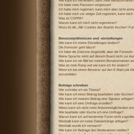
Wie kann ich verhindern, dass mein Benutzername in
Ich habe mein Passwort vergessen!
Ich habe mich registriert, kann mich aber nicht anm
Ich habe mich vor einiger Zeit registriert, kann mic
Was ist COPPA?
Warum kann ich mich nicht registrieren?
Wozu ist die „Alle Cookies des Boards löschen“-Fu
Benutzerpräferenzen und -einstellungen
Wie kann ich meine Einstellungen ändern?
Die Forenuhr geht falsch!
Ich habe die Zeitzone eingestellt, aber die Forenuhr
Meine Sprache steht auf diesem Board nicht zur Au
Wie kann ich ein Bild bei meinem Benutzernamen a
Was ist mein Rang und wie kann ich ihn ändern?
Wenn ich bei einem Benutzer auf den E-Mail-Link kli
anzumelden.
Beiträge schreiben
Wie schreibe ich ein Thema?
Wie kann ich einen Beitrag bearbeiten oder löschen
Wie kann ich meinem Beitrag eine Signatur anfügen
Wie kann ich eine Umfrage erstellen?
Wieso kann ich nicht mehr Antwortmöglichkeiten ers
Wie bearbeite oder lösche ich eine Umfrage?
Warum kann ich auf bestimmte Foren nicht zugreif
Weshalb kann ich keine Dateianhänge anfügen?
Weshalb wurde ich verwarnt?
Wie kann ich Beiträge den Moderatoren melden?