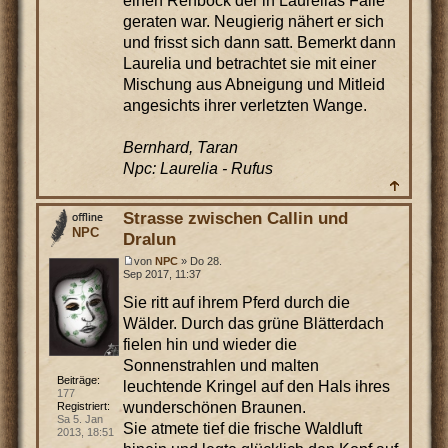
einen Rehbock der in Laurelias Falle
geraten war. Neugierig nähert er sich
und frisst sich dann satt. Bemerkt dann
Laurelia und betrachtet sie mit einer
Mischung aus Abneigung und Mitleid
angesichts ihrer verletzten Wange.
Bernhard, Taran
Npc: Laurelia - Rufus
Strasse zwischen Callin und
NPC
Dralun
von
NPC
» Do 28.
Sep 2017, 11:37
Sie ritt auf ihrem Pferd durch die
Wälder. Durch das grüne Blätterdach
fielen hin und wieder die
Sonnenstrahlen und malten
Beiträge:
leuchtende Kringel auf den Hals ihres
177
wunderschönen Braunen.
Registriert:
Sa 5. Jan
Sie atmete tief die frische Waldluft
2013, 18:51