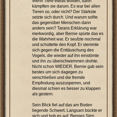
Wenn Tiere etwas wollten, dann
kämpften sie darum. Es war bei allen
Tieren so, oder nicht? Der Stärkste
setzte sich durch. Und warum sollte
das gegenüber Menschen dann
anders sein? Tarans Erklärung war
merkwürdig, aber Bernie spürte das es
die Wahrheit war. Er seufzte nochmal
und schüttelte den Kopf. Er stemmte
sich gegen die Enttäuschung des
Vogels, die wieder auf ihn einstömte
und ihn zu überschwemmen drohte.
Nicht schon WIEDER. Bernie gab sein
bestes um sich dagegen zu
verschließen und die fremde
Empfindung auszusperren, und
diesmal schien es besser zu klappen
als gestern.
Sein Blick fiel auf das am Boden
liegende Schwert. Langsam bückte er
sich und hob es auf. Bernies Stirn