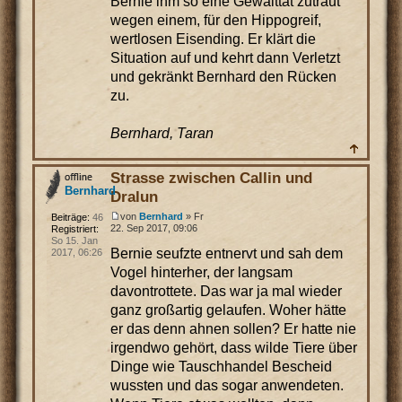
Bernie ihm so eine Gewalttat zutraut
wegen einem, für den Hippogreif,
wertlosen Eisending. Er klärt die
Situation auf und kehrt dann Verletzt
und gekränkt Bernhard den Rücken
zu.
Bernhard, Taran
Strasse zwischen Callin und
Bernhard
Dralun
von
Bernhard
» Fr
Beiträge:
46
22. Sep 2017, 09:06
Registriert:
So 15. Jan
Bernie seufzte entnervt und sah dem
2017, 06:26
Vogel hinterher, der langsam
davontrottete. Das war ja mal wieder
ganz großartig gelaufen. Woher hätte
er das denn ahnen sollen? Er hatte nie
irgendwo gehört, dass wilde Tiere über
Dinge wie Tauschhandel Bescheid
wussten und das sogar anwendeten.