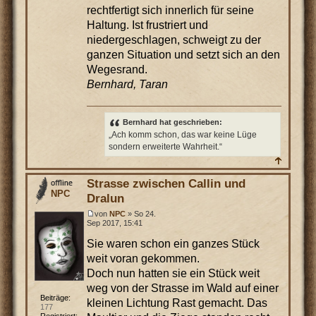
rechtfertigt sich innerlich für seine
Haltung. Ist frustriert und
niedergeschlagen, schweigt zu der
ganzen Situation und setzt sich an den
Wegesrand.
Bernhard, Taran
Bernhard hat geschrieben:
„Ach komm schon, das war keine Lüge
sondern erweiterte Wahrheit.“
Strasse zwischen Callin und
NPC
Dralun
von
NPC
» So 24.
Sep 2017, 15:41
Sie waren schon ein ganzes Stück
weit voran gekommen.
Doch nun hatten sie ein Stück weit
weg von der Strasse im Wald auf einer
Beiträge:
kleinen Lichtung Rast gemacht. Das
177