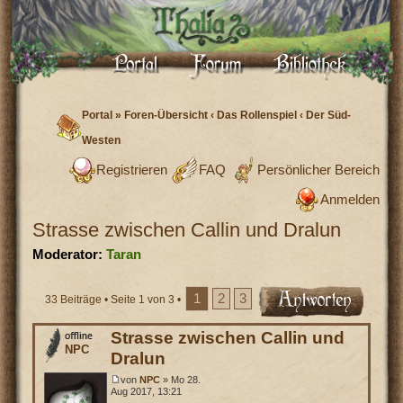
Portal
»
Foren-Übersicht
‹
Das Rollenspiel
‹
Der Süd-
Westen
Registrieren
FAQ
Persönlicher Bereich
Anmelden
Strasse zwischen Callin und Dralun
Moderator:
Taran
1
2
3
33 Beiträge •
Seite
1
von
3
•
Strasse zwischen Callin und
NPC
Dralun
von
NPC
» Mo 28.
Aug 2017, 13:21