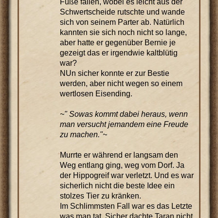
Füße fallen, wobei es leicht aus der
Schwertscheide rutschte und wande
sich von seinem Parter ab. Natürlich
kannten sie sich noch nicht so lange,
aber hatte er gegenüber Bernie je
gezeigt das er irgendwie kaltblütig
war?
NUn sicher konnte er zur Bestie
werden, aber nicht wegen so einem
wertlosen Eisending.
~" Sowas kommt dabei heraus, wenn
man versucht jemandem eine Freude
zu machen."~
Murrte er während er langsam den
Weg entlang ging, weg vom Dorf. Ja
der Hippogreif war verletzt. Und es war
sicherlich nicht die beste Idee ein
stolzes Tier zu kränken.
Im Schlimmsten Fall war es das Letzte
was man tat. Sicher dachte Taran nicht