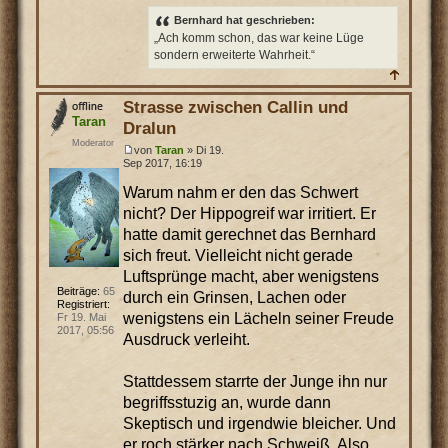
Bernhard hat geschrieben:
„Ach komm schon, das war keine Lüge
sondern erweiterte Wahrheit.“
Strasse zwischen Callin und
Taran
Dralun
Moderator
von
Taran
» Di 19.
Sep 2017, 16:19
Warum nahm er den das Schwert
nicht? Der Hippogreif war irritiert. Er
hatte damit gerechnet das Bernhard
sich freut. Vielleicht nicht gerade
Luftsprünge macht, aber wenigstens
Beiträge:
65
durch ein Grinsen, Lachen oder
Registriert:
wenigstens ein Lächeln seiner Freude
Fr 19. Mai
2017, 05:56
Ausdruck verleiht.
Stattdessem starrte der Junge ihn nur
begriffsstuzig an, wurde dann
Skeptisch und irgendwie bleicher. Und
er roch stärker nach Schweiß. Also