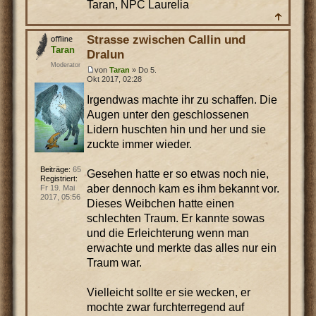
Taran, NPC Laurelia
Strasse zwischen Callin und
Taran
Dralun
Moderator
von
Taran
» Do 5.
Okt 2017, 02:28
Irgendwas machte ihr zu schaffen. Die
Augen unter den geschlossenen
Lidern huschten hin und her und sie
zuckte immer wieder.
Beiträge:
65
Gesehen hatte er so etwas noch nie,
Registriert:
aber dennoch kam es ihm bekannt vor.
Fr 19. Mai
2017, 05:56
Dieses Weibchen hatte einen
schlechten Traum. Er kannte sowas
und die Erleichterung wenn man
erwachte und merkte das alles nur ein
Traum war.
Vielleicht sollte er sie wecken, er
mochte zwar furchterregend auf