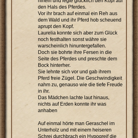
hinein und legte glücklich den Kopf auf
den Hals des Pferdes.
Vor ihr brach auf einmal ein Reh aus
dem Wald und ihr Pferd hob scheuend
aprupt den Kopf.
Laurelia konnte sich aber zum Glück
noch festhalten sonst währe sie
warscheinlich hinuntergefallen.
Doch sie bohrte ihre Fersen in die
Seite des Pferdes und preschte dem
Bock hinterher.
Sie lehnte sich vor und gab ihrem
Pferd freie Zügel. Die Geschwindigkeit
nahm zu, genauso wie die tiefe Freude
in ihr.
Das Mädchen lachte laut hinaus,
nichts auf Erden konnte ihr was
anhaben
Auf einmal hörte man Geraschel im
Unterholz und mit einem heiseren
Schrei durchbrach ein Hypogreif die