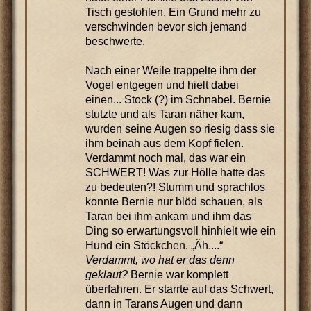
Tisch gestohlen. Ein Grund mehr zu
verschwinden bevor sich jemand
beschwerte.
Nach einer Weile trappelte ihm der
Vogel entgegen und hielt dabei
einen... Stock (?) im Schnabel. Bernie
stutzte und als Taran näher kam,
wurden seine Augen so riesig dass sie
ihm beinah aus dem Kopf fielen.
Verdammt noch mal, das war ein
SCHWERT! Was zur Hölle hatte das
zu bedeuten?! Stumm und sprachlos
konnte Bernie nur blöd schauen, als
Taran bei ihm ankam und ihm das
Ding so erwartungsvoll hinhielt wie ein
Hund ein Stöckchen. „Äh....“
Verdammt, wo hat er das denn
geklaut?
Bernie war komplett
überfahren. Er starrte auf das Schwert,
dann in Tarans Augen und dann