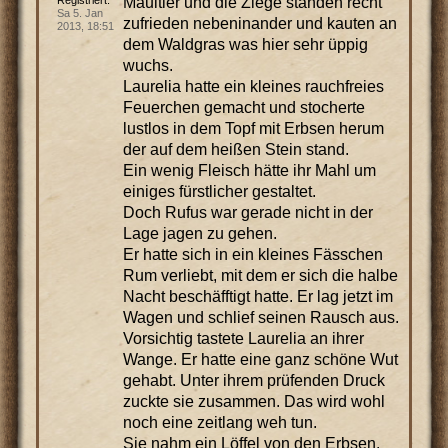
Maultier und die Ziege standen recht
Registriert:
Sa 5. Jan
zufrieden nebeninander und kauten an
2013, 18:51
dem Waldgras was hier sehr üppig
wuchs.
Laurelia hatte ein kleines rauchfreies
Feuerchen gemacht und stocherte
lustlos in dem Topf mit Erbsen herum
der auf dem heißen Stein stand.
Ein wenig Fleisch hätte ihr Mahl um
einiges fürstlicher gestaltet.
Doch Rufus war gerade nicht in der
Lage jagen zu gehen.
Er hatte sich in ein kleines Fässchen
Rum verliebt, mit dem er sich die halbe
Nacht beschäfftigt hatte. Er lag jetzt im
Wagen und schlief seinen Rausch aus.
Vorsichtig tastete Laurelia an ihrer
Wange. Er hatte eine ganz schöne Wut
gehabt. Unter ihrem prüfenden Druck
zuckte sie zusammen. Das wird wohl
noch eine zeitlang weh tun.
Sie nahm ein Löffel von den Erbsen.