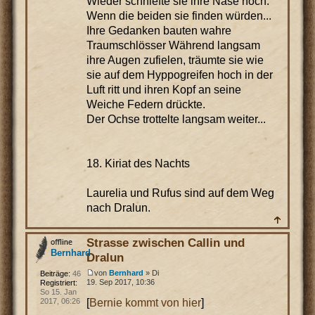
Wieder schniefte sie ihre Nase hoch.
Wenn die beiden sie finden würden...
Ihre Gedanken bauten wahre
Traumschlösser Während langsam
ihre Augen zufielen, träumte sie wie
sie auf dem Hyppogreifen hoch in der
Luft ritt und ihren Kopf an seine
Weiche Federn drückte.
Der Ochse trottelte langsam weiter...
18. Kiriat des Nachts
Laurelia und Rufus sind auf dem Weg
nach Dralun.
Strasse zwischen Callin und
Bernhard
Dralun
von
Bernhard
» Di
Beiträge:
46
19. Sep 2017, 10:36
Registriert:
So 15. Jan
[
Bernie kommt von hier
]
2017, 06:26