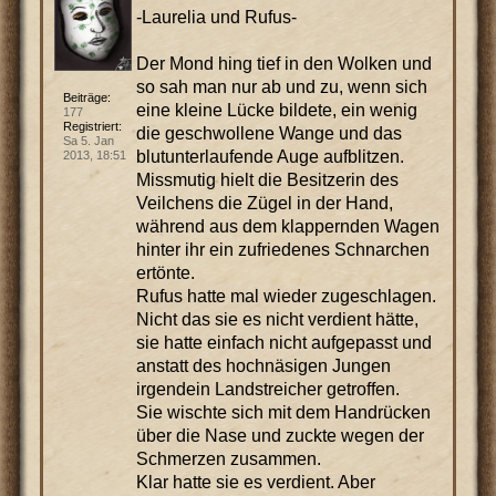
-Laurelia und Rufus-
Der Mond hing tief in den Wolken und
so sah man nur ab und zu, wenn sich
Beiträge:
eine kleine Lücke bildete, ein wenig
177
Registriert:
die geschwollene Wange und das
Sa 5. Jan
blutunterlaufende Auge aufblitzen.
2013, 18:51
Missmutig hielt die Besitzerin des
Veilchens die Zügel in der Hand,
während aus dem klappernden Wagen
hinter ihr ein zufriedenes Schnarchen
ertönte.
Rufus hatte mal wieder zugeschlagen.
Nicht das sie es nicht verdient hätte,
sie hatte einfach nicht aufgepasst und
anstatt des hochnäsigen Jungen
irgendein Landstreicher getroffen.
Sie wischte sich mit dem Handrücken
über die Nase und zuckte wegen der
Schmerzen zusammen.
Klar hatte sie es verdient. Aber