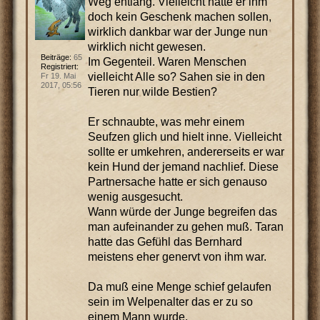
Weg entlang. Vielleicht hätte er ihm
doch kein Geschenk machen sollen,
wirklich dankbar war der Junge nun
wirklich nicht gewesen.
Beiträge:
65
Im Gegenteil. Waren Menschen
Registriert:
vielleicht Alle so? Sahen sie in den
Fr 19. Mai
2017, 05:56
Tieren nur wilde Bestien?
Er schnaubte, was mehr einem
Seufzen glich und hielt inne. Vielleicht
sollte er umkehren, andererseits er war
kein Hund der jemand nachlief. Diese
Partnersache hatte er sich genauso
wenig ausgesucht.
Wann würde der Junge begreifen das
man aufeinander zu gehen muß. Taran
hatte das Gefühl das Bernhard
meistens eher genervt von ihm war.
Da muß eine Menge schief gelaufen
sein im Welpenalter das er zu so
einem Mann wurde.